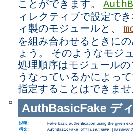
ことができます。
AuthB
ィレクティブで設定でき
ィ製のモジュールと、
m
を組み合わせるときにの
ょう。 そのようなモジ
処理順序はモジュールの
うなっているかによって
指定することはできませ
AuthBasicFake
デ
説明:
Fake basic authentication using the given e
構文:
AuthBasicFake off|
username
[
password