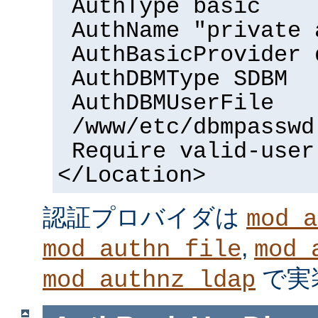
AuthType basic
AuthName "private 
AuthBasicProvider 
AuthDBMType SDBM
AuthDBMUserFile
/www/etc/dbmpasswd
Require valid-user
</Location>
認証プロバイダは
mod_a
,
mod_authn_file
mod_
で実
mod_authnz_ldap