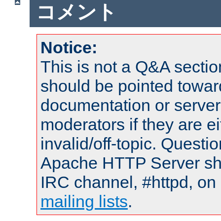
コメント
Notice:
This is not a Q&A sect
should be pointed towar
documentation or serve
moderators if they are 
invalid/off-topic. Quest
Apache HTTP Server shou
IRC channel, #httpd, on 
mailing lists
.