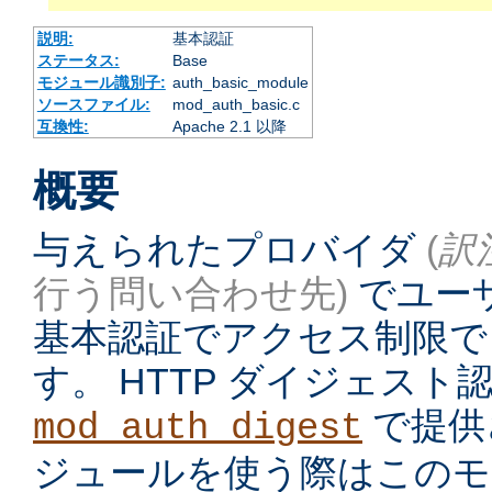
説明:
基本認証
ステータス:
Base
モジュール識別子:
auth_basic_module
ソースファイル:
mod_auth_basic.c
互換性:
Apache 2.1 以降
概要
与えられたプロバイダ
(
訳
行う問い合わせ先)
でユーザ
基本認証でアクセス制限で
す。 HTTP ダイジェス
で提供
mod_auth_digest
ジュールを使う際はこのモ