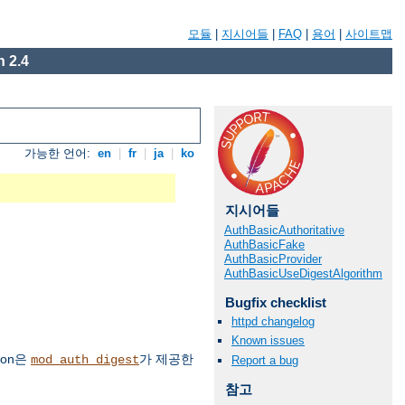
모듈
|
지시어들
|
FAQ
|
용어
|
사이트맵
 2.4
가능한 언어:
en
|
fr
|
ja
|
ko
지시어들
AuthBasicAuthoritative
AuthBasicFake
AuthBasicProvider
AuthBasicUseDigestAlgorithm
Bugfix checklist
httpd changelog
Known issues
ion은
가 제공한
mod_auth_digest
Report a bug
참고