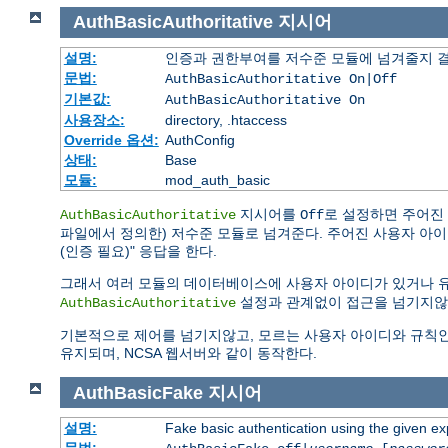
AuthBasicAuthoritative
지시어
설명:
인증과 권한부여를 저수준 모듈에 넘겨줄지 
문법:
AuthBasicAuthoritative On|Off
기본값:
AuthBasicAuthoritative On
사용장소:
directory, .htaccess
Override 옵션:
AuthConfig
상태:
Base
모듈:
mod_auth_basic
지시어를
로 설정하면 주어진
AuthBasicAuthoritative
Off
파일에서 정의한) 저수준 모듈로 넘겨준다. 주어진 사용자 아이디나 
(인증 필요)" 응답을 한다.
그래서 여러 모듈의 데이터베이스에 사용자 아이디가 있거나 
설정과 관계없이 접근을 넘기지않
AuthBasicAuthoritative
기본적으로 제어를 넘기지않고, 모르는 사용자 아이디와 규칙인 경우 "
유지되며, NCSA 웹서버와 같이 동작한다.
AuthBasicFake
지시어
설명:
Fake basic authentication using the given 