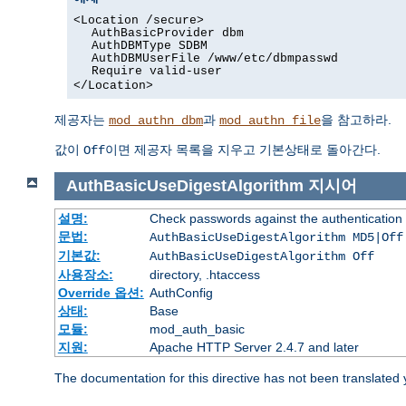
<Location /secure>
AuthBasicProvider dbm
AuthDBMType SDBM
AuthDBMUserFile /www/etc/dbmpasswd
Require valid-user
</Location>
제공자는
과
을 참고하라.
mod_authn_dbm
mod_authn_file
값이
이면 제공자 목록을 지우고 기본상태로 돌아간다.
Off
AuthBasicUseDigestAlgorithm
지시어
설명:
Check passwords against the authentication pr
문법:
AuthBasicUseDigestAlgorithm MD5|Off
기본값:
AuthBasicUseDigestAlgorithm Off
사용장소:
directory, .htaccess
Override 옵션:
AuthConfig
상태:
Base
모듈:
mod_auth_basic
지원:
Apache HTTP Server 2.4.7 and later
The documentation for this directive has not been translated 