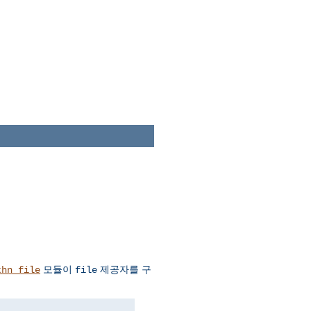
모듈이
제공자를 구
thn_file
file