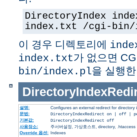
DirectoryIndex inde
index.txt /cgi-bin/
이 경우 디렉토리에
inde
가 없으면 C
index.txt
을 실행한
bin/index.pl
DirectoryIndexRedi
설명:
Configures an external redirect for directory
문법:
DirectoryIndexRedirect on | off | 
기본값:
DirectoryIndexRedirect off
사용장소:
주서버설정, 가상호스트, directory, .htaccess
Override 옵션:
Indexes