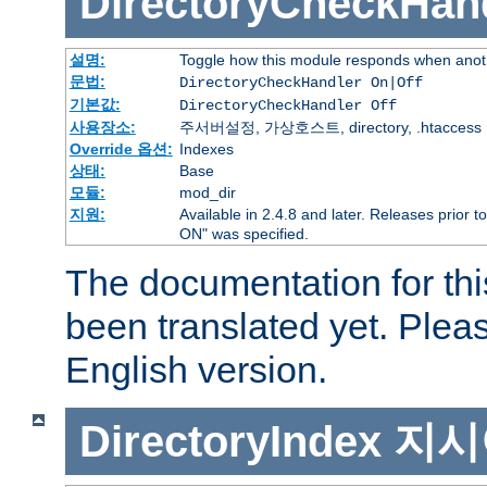
DirectoryCheckHan
설명:
Toggle how this module responds when anoth
문법:
DirectoryCheckHandler On|Off
기본값:
DirectoryCheckHandler Off
사용장소:
주서버설정, 가상호스트, directory, .htaccess
Override 옵션:
Indexes
상태:
Base
모듈:
mod_dir
지원:
Available in 2.4.8 and later. Releases prior t
ON" was specified.
The documentation for thi
been translated yet. Plea
English version.
DirectoryIndex
지시