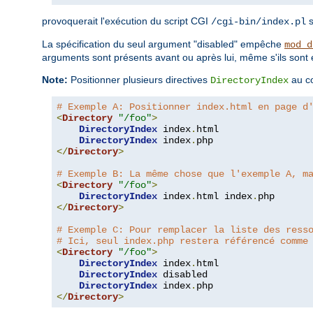
provoquerait l'exécution du script CGI
s
/cgi-bin/index.pl
La spécification du seul argument "disabled" empêche
mod_d
arguments sont présents avant ou après lui, même s'ils son
Note:
Positionner plusieurs directives
au c
DirectoryIndex
# Exemple A: Positionner index.html en page d
<
Directory
"/foo"
>
DirectoryIndex
 index
.
html

DirectoryIndex
 index
.
</
Directory
>
# Exemple B: La même chose que l'exemple A, m
<
Directory
"/foo"
>
DirectoryIndex
 index
.
html index
.
</
Directory
>
# Exemple C: Pour remplacer la liste des ress
# Ici, seul index.php restera référencé comme
<
Directory
"/foo"
>
DirectoryIndex
 index
.
html

DirectoryIndex
 disabled

DirectoryIndex
 index
.
</
Directory
>