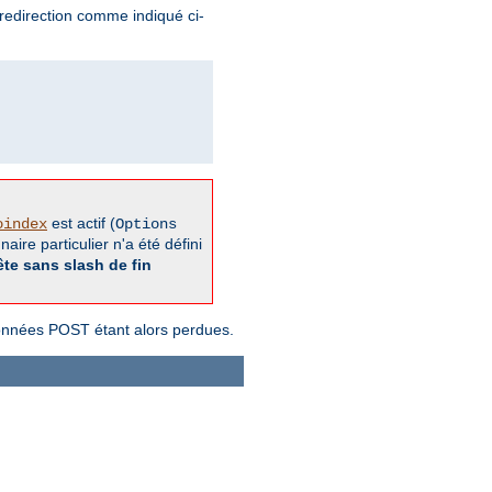
redirection comme indiqué ci-
est actif (
oindex
Options
aire particulier n'a été défini
ête sans slash de fin
données POST étant alors perdues.