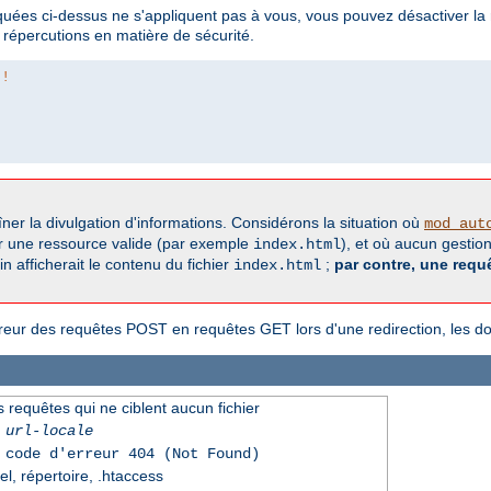
quées ci-dessus ne s'appliquent pas à vous, vous pouvez désactiver la 
 répercutions en matière de sécurité.
 !
aîner la divulgation d'informations. Considérons la situation où
mod_aut
r une ressource valide (par exemple
), et où aucun gestionn
index.html
 afficherait le contenu du fichier
;
par contre, une requ
index.html
rreur des requêtes POST en requêtes GET lors d'une redirection, les 
 requêtes qui ne ciblent aucun fichier
|
url-locale
 code d'erreur 404 (Not Found)
el, répertoire, .htaccess