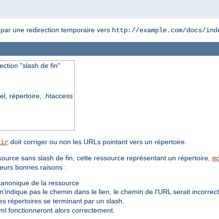
 par une redirection temporaire vers
http://example.com/docs/ind
ection "slash de fin"
el, répertoire, .htaccess
doit corriger ou non les URLs pointant vers un répertoire.
dir
source sans slash de fin, cette ressource représentant un répertoire,
m
ieurs bonnes raisons :
 canonique de la ressource
indique pas le chemin dans le lien, le chemin de l'URL serait incorrect
es répertoires se terminant par un slash.
ml fonctionneront alors correctement.