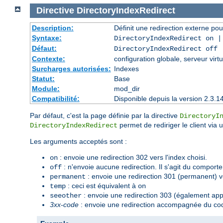
Directive
DirectoryIndexRedirect
Description:
Définit une redirection externe pou
Syntaxe:
DirectoryIndexRedirect on 
Défaut:
DirectoryIndexRedirect off
Contexte:
configuration globale, serveur virtu
Surcharges autorisées:
Indexes
Statut:
Base
Module:
mod_dir
Compatibilité:
Disponible depuis la version 2.3.1
Par défaut, c'est la page définie par la directive
DirectoryI
permet de rediriger le client via 
DirectoryIndexRedirect
Les arguments acceptés sont :
: envoie une redirection 302 vers l'index choisi.
on
: n'envoie aucune redirection. Il s'agit du comport
off
: envoie une redirection 301 (permanent) ve
permanent
: ceci est équivalent à
temp
on
: envoie une redirection 303 (également appe
seeother
3xx-code
: envoie une redirection accompagnée du cod