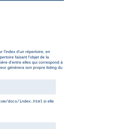
 l'index d'un répertoire, en
rtoire faisant l'objet de la
mière d'entre elles qui correspond à
veur générera son propre listing du
si elle
com/docs/index.html