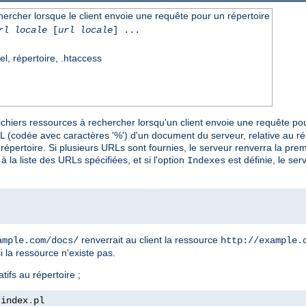
chercher lorsque le client envoie une requête pour un répertoire
rl locale
[
url locale
] ...
el, répertoire, .htaccess
fichiers ressources à rechercher lorsqu'un client envoie une requête pour
L (codée avec caractères '%') d'un document du serveur, relative au répe
e répertoire. Si plusieurs URLs sont fournies, le serveur renverra la pre
la liste des URLs spécifiées, et si l'option
est définie, le ser
Indexes
renverrait au client la ressource
ample.com/docs/
http://example.
i la ressource n'existe pas.
tifs au répertoire ;
/
index
.
pl