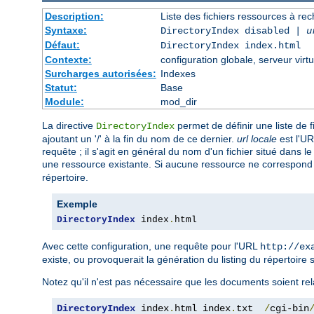
Description:
Liste des fichiers ressources à re
Syntaxe:
DirectoryIndex disabled |
u
Défaut:
DirectoryIndex index.html
Contexte:
configuration globale, serveur virtu
Surcharges autorisées:
Indexes
Statut:
Base
Module:
mod_dir
La directive
permet de définir une liste de 
DirectoryIndex
ajoutant un '/' à la fin du nom de ce dernier.
url locale
est l'UR
requête ; il s'agit en général du nom d'un fichier situé dans l
une ressource existante. Si aucune ressource ne correspond à 
répertoire.
Exemple
DirectoryIndex
 index
.
html
Avec cette configuration, une requête pour l'URL
http://ex
existe, ou provoquerait la génération du listing du répertoire s
Notez qu'il n'est pas nécessaire que les documents soient rela
DirectoryIndex
 index
.
html index
.
txt  
/
cgi-bin