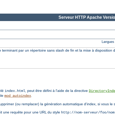
Serveur HTTP Apache Versio
Langues 
terminant par un répertoire sans slash de fin et la mise à disposition d
elé
, peut être défini à l'aide de la directive
index.html
DirectoryInd
ule
.
mod_autoindex
supprimer (ou remplacer) la génération automatique d'index, si vous le 
çoit une requête pour une URL du style
http://nom-serveur/foo/nom