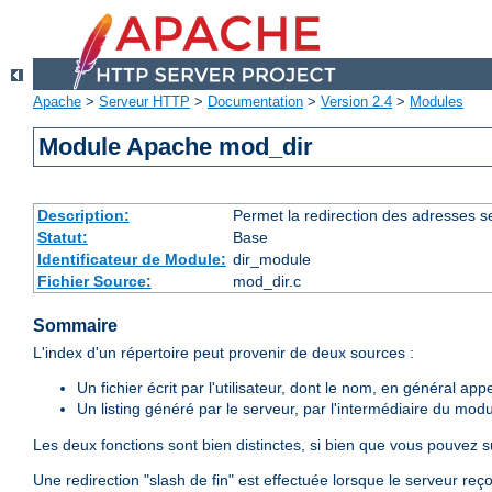
Apache
>
Serveur HTTP
>
Documentation
>
Version 2.4
>
Modules
Module Apache mod_dir
Description:
Permet la redirection des adresses se 
Statut:
Base
Identificateur de Module:
dir_module
Fichier Source:
mod_dir.c
Sommaire
L'index d'un répertoire peut provenir de deux sources :
Un fichier écrit par l'utilisateur, dont le nom, en général app
Un listing généré par le serveur, par l'intermédiaire du mod
Les deux fonctions sont bien distinctes, si bien que vous pouvez 
Une redirection "slash de fin" est effectuée lorsque le serveur re