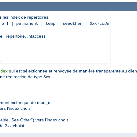
r les index de répertoires.
| off | permanent | temp | seeother |
3xx-code
el, répertoire, .htaccess
4
qui est sélectionnée et renvoyée de manière transparente au client
ndex
une redirection de type 3xx.
ement historique de mod_dir.
rs l'index choisi.
lée "See Other") vers l'index choisi.
e 3xx choisi.