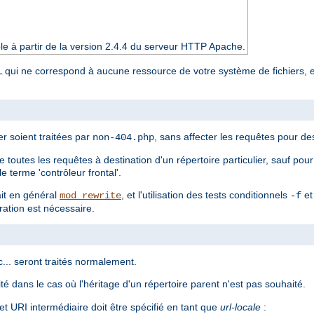
le à partir de la version 2.4.4 du serveur HTTP Apache.
L qui ne correspond à aucune ressource de votre système de fichiers, et
er soient traitées par
, sans affecter les requêtes pour des
non-404.php
te toutes les requêtes à destination d'un répertoire particulier, sauf po
e terme 'contrôleur frontal'.
ait en général
, et l'utilisation des tests conditionnels
e
mod_rewrite
-f
ration est nécessaire.
c... seront traités normalement.
té dans le cas où l'héritage d'un répertoire parent n'est pas souhaité.
cet URI intermédiaire doit être spécifié en tant que
url-locale
: