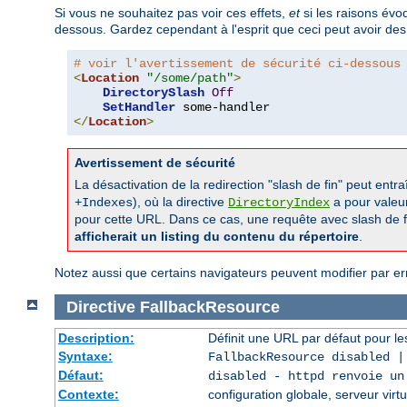
Si vous ne souhaitez pas voir ces effets,
et
si les raisons évo
dessous. Gardez cependant à l'esprit que ceci peut avoir des
# voir l'avertissement de sécurité ci-dessous
<
Location
"/some/path"
>
DirectorySlash
Off
SetHandler
</
Location
>
Avertissement de sécurité
La désactivation de la redirection "slash de fin" peut entr
), où la directive
a pour valeu
+Indexes
DirectoryIndex
pour cette URL. Dans ce cas, une requête avec slash de fin
afficherait un listing du contenu du répertoire
.
Notez aussi que certains navigateurs peuvent modifier par e
Directive
FallbackResource
Description:
Définit une URL par défaut pour les
Syntaxe:
FallbackResource disabled 
Défaut:
disabled - httpd renvoie un
Contexte:
configuration globale, serveur virtu