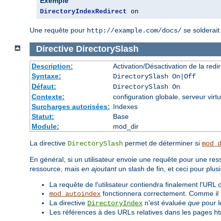
Exemple
DirectoryIndexRedirect
 on
Une requête pour
se solderait
http://example.com/docs/
Directive
DirectorySlash
Description:
Activation/Désactivation de la redir
Syntaxe:
DirectorySlash On|Off
Défaut:
DirectorySlash On
Contexte:
configuration globale, serveur virtu
Surcharges autorisées:
Indexes
Statut:
Base
Module:
mod_dir
La directive
permet de déterminer si
DirectorySlash
mod_
En général, si un utilisateur envoie une requête pour une res
ressource, mais
en ajoutant
un slash de fin, et ceci pour plus
La requête de l'utilisateur contiendra finalement l'URL
fonctionnera correctement. Comme il n'
mod_autoindex
La directive
n'est évaluée
que
pour l
DirectoryIndex
Les références à des URLs relatives dans les pages ht