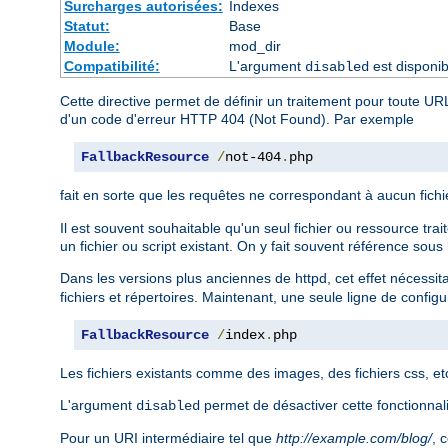
Surcharges autorisées:
Indexes
Statut:
Base
Module:
mod_dir
Compatibilité:
L'argument
est disponib
disabled
Cette directive permet de définir un traitement pour toute UR
d'un code d'erreur HTTP 404 (Not Found). Par exemple
FallbackResource
/
not-404
.
php
fait en sorte que les requêtes ne correspondant à aucun fichi
Il est souvent souhaitable qu'un seul fichier ou ressource trai
un fichier ou script existant. On y fait souvent référence sous l
Dans les versions plus anciennes de httpd, cet effet nécessit
fichiers et répertoires. Maintenant, une seule ligne de configu
FallbackResource
/
index
.
php
Les fichiers existants comme des images, des fichiers css, et
L'argument
permet de désactiver cette fonctionnali
disabled
Pour un URI intermédiaire tel que
http://example.com/blog/
, 