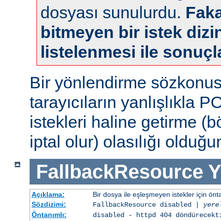
dosyası sunulurdu.
Faka
bitmeyen bir istek dizin
listelenmesi ile sonuçl
Bir yönlendirme sözkonu
tarayıcıların yanlışlıkla 
istekleri haline getirme (
iptal olur) olasılığı olduğ
FallbackResource
Y
Açıklama:
Bir dosya ile eşleşmeyen istekler için ön
Sözdizimi:
FallbackResource disabled |
yere
Öntanımlı:
disabled - httpd 404 döndürecekt