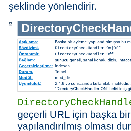
şeklinde yönlendirir.
DirectoryCheckHan
Açıklama:
Başka bir eylemci yapılandırılmışsa bu mo
Sözdizimi:
DirectoryCheckHandler On|Off
Öntanımlı:
DirectoryCheckHandler Off
Bağlam:
sunucu geneli, sanal konak, dizin, .htacc
Geçersizleştirme:
Indexes
Durum:
Temel
Modül:
mod_dir
Uyumluluk:
2.4.8 ve sonrasında kullanılabilmektedir.
"DirectoryCheckHandler ON" belirtilmiş gi
DirectoryCheckHandl
geçerli URL için başka bi
yapılandırılmış olması d