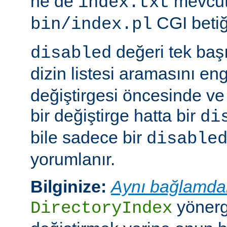
ne de
mevcut
index.txt
CGI betiği
bin/index.pl
değeri tek ba
disabled
dizin listesi aramasını eng
değiştirgesi öncesinde v
bir değiştirge hatta bir
di
bile sadece bir
disable
yorumlanır.
Bilginize:
Aynı bağlamda
yönerge
DirectoryIndex