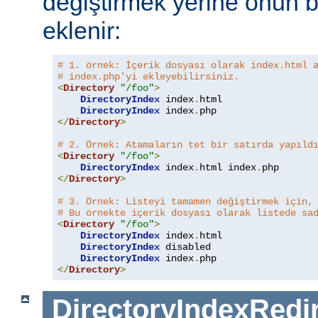
değiştirmek yerine onun b
eklenir:
# 1. örnek: İçerik dosyası olarak index.html 
# index.php'yi ekleyebilirsiniz.
<
Directory
"/foo"
>
DirectoryIndex
 index
.
html

DirectoryIndex
 index
.
</
Directory
>
# 2. Örnek: Atamaların tet bir satırda yapıld
<
Directory
"/foo"
>
DirectoryIndex
 index
.
html index
.
</
Directory
>
# 3. Örnek: Listeyi tamamen değiştirmek için,
# Bu örnekte içerik dosyası olarak listede sa
<
Directory
"/foo"
>
DirectoryIndex
 index
.
html

DirectoryIndex
 disabled

DirectoryIndex
 index
.
</
Directory
>
DirectoryIndexRedi