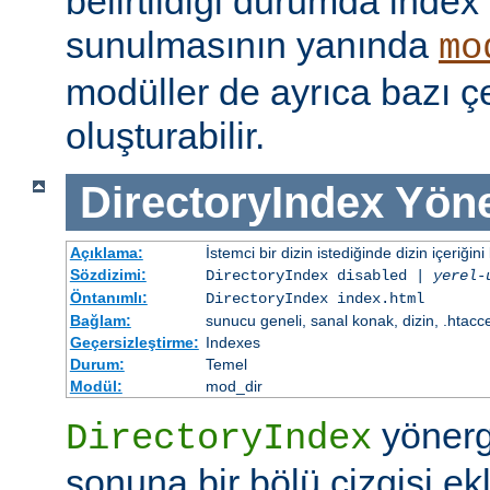
belirtildiği durumda index
sunulmasının yanında
mo
modüller de ayrıca bazı çe
oluşturabilir.
DirectoryIndex
Yöne
Açıklama:
İstemci bir dizin istediğinde dizin içeriğini l
Sözdizimi:
DirectoryIndex disabled |
yerel-
Öntanımlı:
DirectoryIndex index.html
Bağlam:
sunucu geneli, sanal konak, dizin, .htacc
Geçersizleştirme:
Indexes
Durum:
Temel
Modül:
mod_dir
yönerge
DirectoryIndex
sonuna bir bölü çizgisi ek