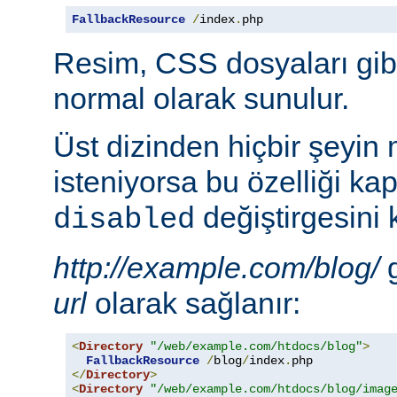
FallbackResource
/
index
.
php
Resim, CSS dosyaları gib
normal olarak sunulur.
Üst dizinden hiçbir şeyin
isteniyorsa bu özelliği ka
değiştirgesini 
disabled
http://example.com/blog/
g
url
olarak sağlanır:
<
Directory
"/web/example.com/htdocs/blog"
>
FallbackResource
/
blog
/
index
.
</
Directory
>
<
Directory
"/web/example.com/htdocs/blog/imag