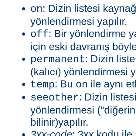
: Dizin listesi kayna
on
yönlendirmesi yapılır.
: Bir yönlendirme 
off
için eski davranış böyle
: Dizin lis
permanent
(kalıcı) yönlendirmesi ya
: Bu
ile aynı et
temp
on
: Dizin liste
seeother
yönlendirmesi ("diğerin
bilinir)yapılır.
3xx-code
: 3xx kodu ile