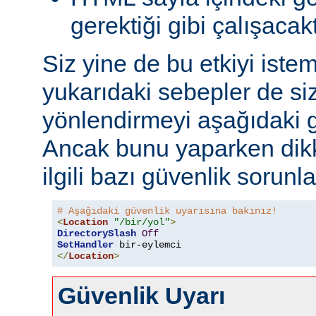
gerektiği gibi çalışacakt
Siz yine de bu etkiyi iste
yukarıdaki sebepler de si
yönlendirmeyi aşağıdaki gi
Ancak bunu yaparken dikk
ilgili bazı güvenlik sorunlar
# Aşağıdaki güvenlik uyarısına bakınız!
<
Location
"/bir/yol"
>
DirectorySlash
Off
SetHandler
 bir-eylemci
</
Location
>
Güvenlik Uyarı