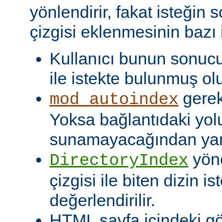
yönlendirir, fakat isteğin 
çizgisi eklenmesinin bazı i
Kullanıcı bunun sonuc
ile istekte bulunmuş olu
gerekt
mod_autoindex
Yoksa bağlantıdaki yol
sunamayacağından yanlı
yöne
DirectoryIndex
çizgisi ile biten dizin ist
değerlendirilir.
HTML sayfa içindeki gö