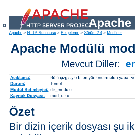
Apache 
Apache
>
HTTP Sunucusu
>
Belgeleme
>
Sürüm 2.4
>
Modüller
Apache Modülü mod
Mevcut Diller:
e
Açıklama:
Bölü çizgisiyle biten yönlendirmeleri yapar ve
Durum:
Temel
Modül Betimleyici:
dir_module
Kaynak Dosyası:
mod_dir.c
Özet
Bir dizin içerik dosyası şu i