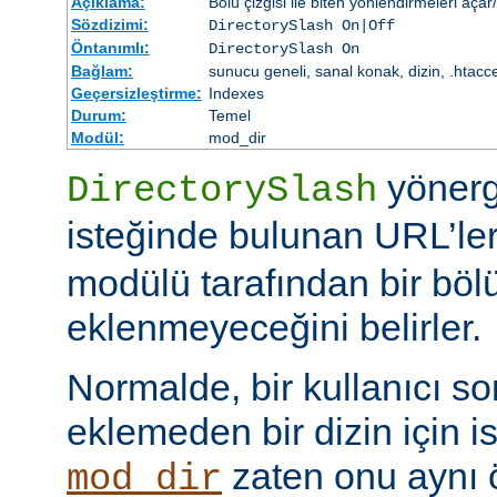
Açıklama:
Bölü çizgisi ile biten yönlendirmeleri açar
Sözdizimi:
DirectorySlash On|Off
Öntanımlı:
DirectorySlash On
Bağlam:
sunucu geneli, sanal konak, dizin, .htacc
Geçersizleştirme:
Indexes
Durum:
Temel
Modül:
mod_dir
yönerge
DirectorySlash
isteğinde bulunan URL’le
modülü tarafından bir bölü
eklenmeyeceğini belirler.
Normalde, bir kullanıcı son
eklemeden bir dizin için i
zaten onu aynı
mod_dir