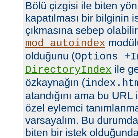
Bölü çizgisi ile biten yö
kapatılması bir bilginin
çıkmasına sebep olabilir
modülü
mod_autoindex
olduğunu (
Options +I
ile ge
DirectoryIndex
özkaynağın (
index.ht
atandığını ama bu URL i
özel eylemci tanımlanma
varsayalım. Bu durumda b
biten bir istek olduğund