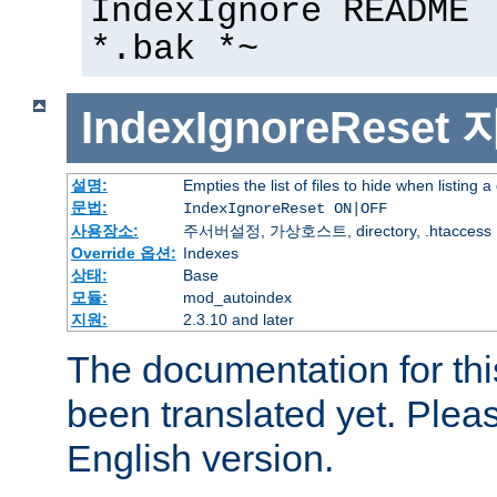
IndexIgnore README 
*.bak *~
IndexIgnoreReset
설명:
Empties the list of files to hide when listing a
문법:
IndexIgnoreReset ON|OFF
사용장소:
주서버설정, 가상호스트, directory, .htaccess
Override 옵션:
Indexes
상태:
Base
모듈:
mod_autoindex
지원:
2.3.10 and later
The documentation for thi
been translated yet. Plea
English version.