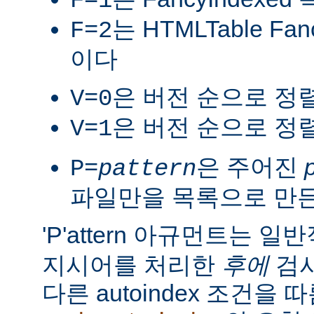
F=1
는 HTMLTable Fa
F=2
이다
은 버전 순으로 정
V=0
은 버전 순으로 정
V=1
은 주어진
P=
pattern
파일만을 목록으로 만
'P'attern 아규먼트는 일
지시어를 처리한
후에
검사
다른 autoindex 조건을