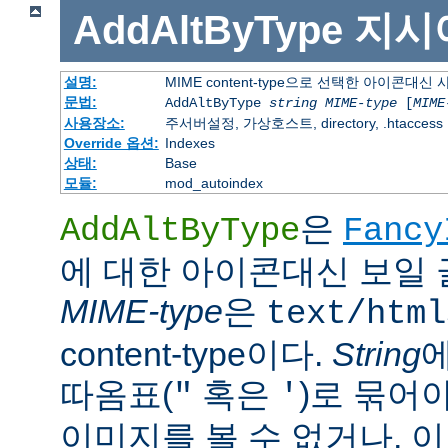
AddAltByType
지시
설명:
MIME content-type으로 선택한 아이콘대
문법:
AddAltByType
string
MIME-type
[
MIME
사용장소:
주서버설정, 가상호스트, directory, .htaccess
Override 옵션:
Indexes
상태:
Base
모듈:
mod_autoindex
은
AddAltByType
Fancy
에 대한 아이콘대신 보일 
MIME-type
은
text/html
content-type이다.
String
따옴표(
혹은
)로 묶어
"
'
이미지를 볼 수 없거나, 