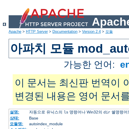
Apache
Apache
>
HTTP Server
>
Documentation
>
Version 2.4
>
모듈
아파치 모듈 mod_auto
가능한 언어:
e
이 문서는 최신판 번역이 
변경된 내용은 영어 문서를
설명:
자동으로 유닉스의
명령어나 Win32의
쉘명령어와
ls
dir
상태:
Base
모듈명:
autoindex_module