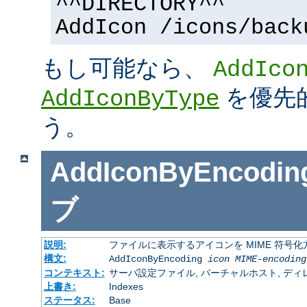
^^DIRECTORY^^
AddIcon /icons/back
もし可能なら、
AddIco
を優先
AddIconByType
う。
AddIconByEncodin
ブ
説明:
ファイルに表示するアイコンを MIME 符号
構文:
AddIconByEncoding
icon
MIME-encoding
コンテキスト:
サーバ設定ファイル, バーチャルホスト, ディレクトリ
上書き:
Indexes
ステータス:
Base