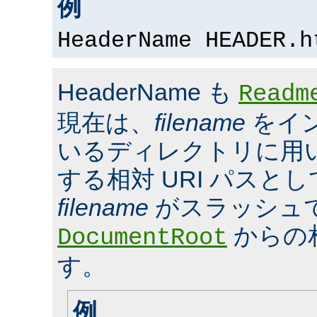
例
HeaderName HEADER.h
HeaderName も
Readm
現在は、
filename
をイ
いるディレクトリに用いら
する相対 URI パスと
filename
がスラッシュ
からの
DocumentRoot
す。
例