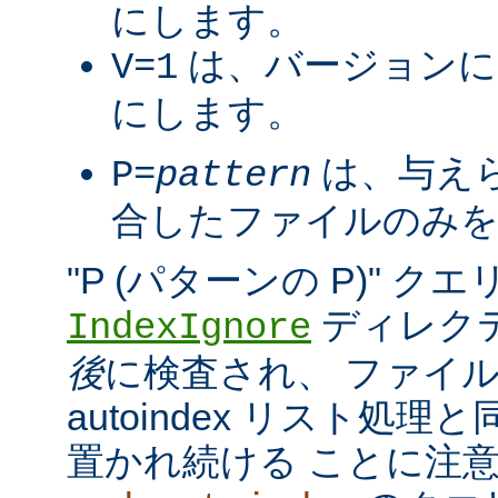
にします。
は、バージョンに
V=1
にします。
は、与え
P=
pattern
合したファイルのみを
"P (パターンの P)" 
ディレク
IndexIgnore
後
に検査され、 ファイ
autoindex リスト処
置かれ続ける ことに注