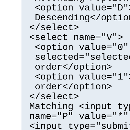
<option value="D"
Descending</optio
</select>
<select name="V">
<option value="0"
selected="selecte
order</option>
<option value="1"
order</option>
</select>
Matching <input ty
name="P" value="*"
<input type="submi