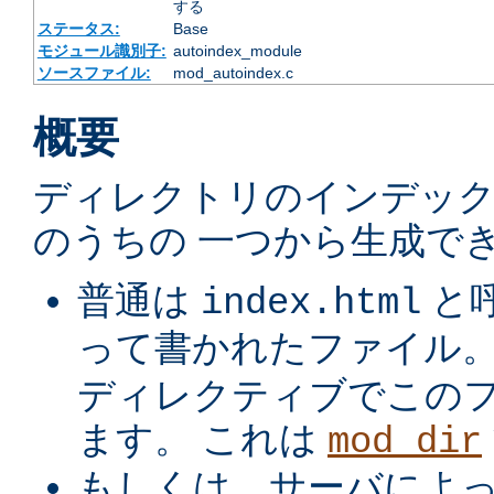
する
ステータス:
Base
モジュール識別子:
autoindex_module
ソースファイル:
mod_autoindex.c
概要
ディレクトリのインデック
のうちの 一つから生成でき
普通は
と
index.html
って書かれたファイル
ディレクティブでこの
ます。 これは
mod_dir
もしくは、サーバによ