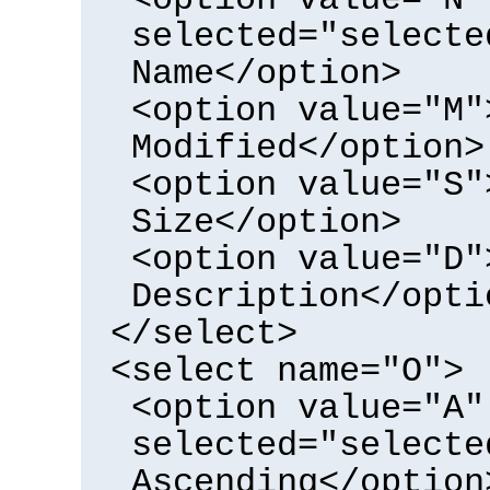
selected="selecte
Name</option>
<option value="M"
Modified</option>
<option value="S"
Size</option>
<option value="D"
Description</opti
</select>
<select name="O">
<option value="A"
selected="selecte
Ascending</option