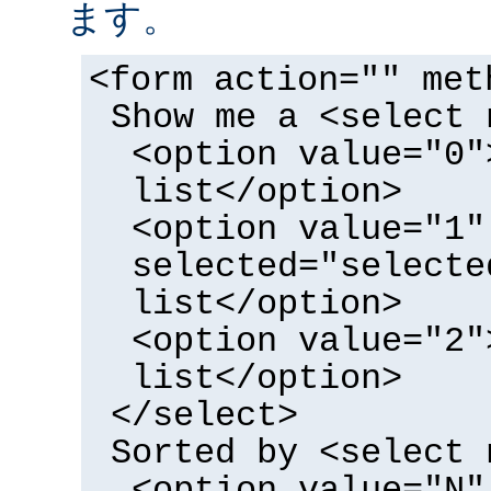
ます。
<form action="" met
Show me a <select 
<option value="0"
list</option>
<option value="1"
selected="selecte
list</option>
<option value="2"
list</option>
</select>
Sorted by <select 
<option value="N"