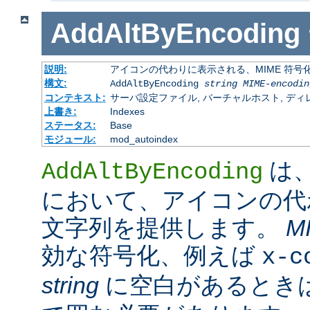
AddAltByEncoding
説明:
アイコンの代わりに表示される、MIME 符号
構文:
AddAltByEncoding
string
MIME-encodin
コンテキスト:
サーバ設定ファイル, バーチャルホスト, ディレクトリ
上書き:
Indexes
ステータス:
Base
モジュール:
mod_autoindex
は
AddAltByEncoding
において、アイコンの代
文字列を提供します。
M
効な符号化、例えば
x-c
string
に空白があるときは