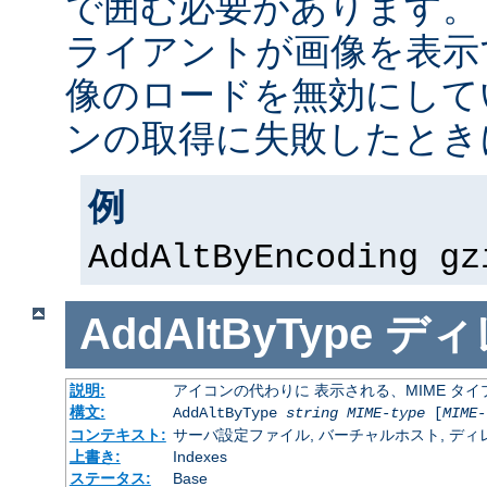
で囲む必要があります。
ライアントが画像を表示
像のロードを無効にして
ンの取得に失敗したとき
例
AddAltByEncoding gz
AddAltByType
ディ
説明:
アイコンの代わりに 表示される、MIME タ
構文:
AddAltByType
string
MIME-type
[
MIME-
コンテキスト:
サーバ設定ファイル, バーチャルホスト, ディレクトリ
上書き:
Indexes
ステータス:
Base