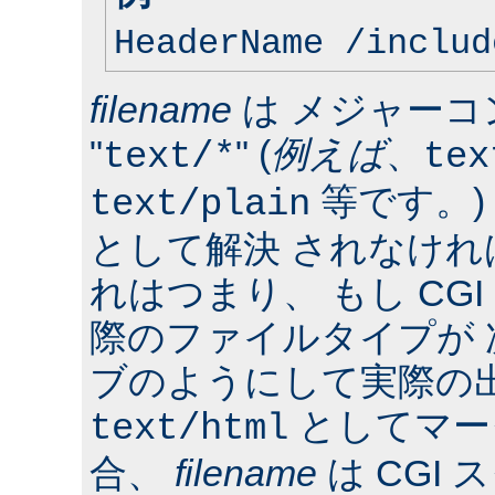
HeaderName /includ
filename
は メジャーコ
"
" (
例えば
、
text/*
tex
等です。)
text/plain
として解決 されなけ
れはつまり、 もし CG
際のファイルタイプが
ブのようにして実際の
としてマー
text/html
合、
filename
は CGI