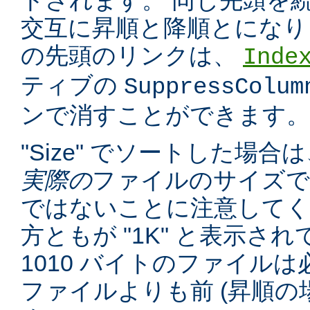
トされます。 同じ先頭を
交互に昇順と降順とになり
の先頭のリンクは、
Inde
ティブの
SuppressColum
ンで消すことができます。
"Size" でソートした場
実際の
ファイルのサイズで
ではないことに注意してくだ
方ともが "1K" と表示さ
1010 バイトのファイルは必
ファイルよりも前 (昇順の