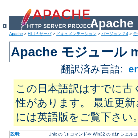
Apach
Apache
>
HTTP サーバ
>
ドキュメンテーション
>
バージョン 2.4
>
モ
Apache モジュール mo
翻訳済み言語:
e
この日本語訳はすでに古
性があります。 最近更
には英語版をご覧下さい
説明:
Unix の
コマンドや Win32 の
シェルコ
ls
dir