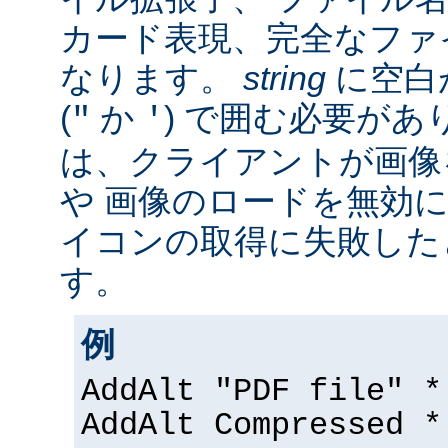
カード表現、完全なファ
なります。
string
に空白
(
か
) で囲む必要があ
"
'
は、クライアントが画像
や 画像のロードを無効に
イコンの取得に失敗した
す。
例
AddAlt "PDF file" *
AddAlt Compressed *