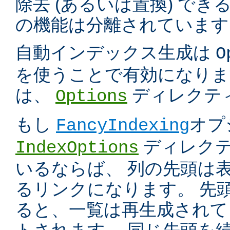
除去 (あるいは置換) で
の機能は分離されています
自動インデックス生成は
O
を使うことで有効になりま
は、
ディレクテ
Options
もし
オプ
FancyIndexing
ディレク
IndexOptions
いるならば、 列の先頭は
るリンクになります。 先
ると、一覧は再生成されて