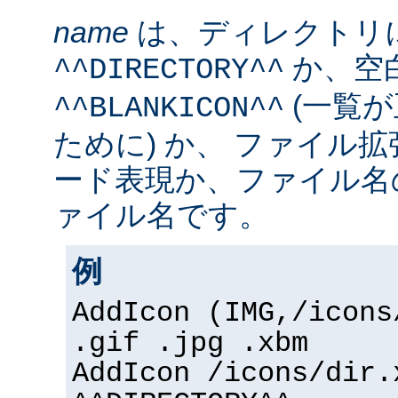
name
は、ディレクトリ
か、空
^^DIRECTORY^^
(一覧
^^BLANKICON^^
ために) か、 ファイル
ード表現か、ファイル名
ァイル名です。
例
AddIcon (IMG,/icons
.gif .jpg .xbm
AddIcon /icons/dir.