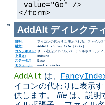
value="Go" />
</form>
AddAlt
ディレクテ
説明:
アイコンの代わりに 表示される、ファイル名
構文:
AddAlt
string
file
[
file
] ...
コンテキスト:
サーバ設定ファイル, バーチャルホスト, ディレクトリ
上書き:
Indexes
ステータス:
Base
モジュール:
mod_autoindex
は、
AddAlt
FancyInde
イコンの代わりに表示す
供します。
file
は、説明
イル拡張子、 ファイル