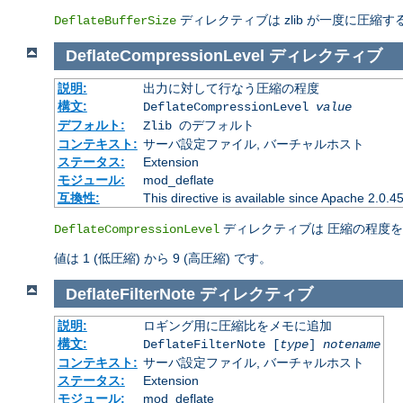
ディレクティブは zlib が一度に圧
DeflateBufferSize
DeflateCompressionLevel
ディレクティブ
説明:
出力に対して行なう圧縮の程度
構文:
DeflateCompressionLevel
value
デフォルト:
Zlib のデフォルト
コンテキスト:
サーバ設定ファイル, バーチャルホスト
ステータス:
Extension
モジュール:
mod_deflate
互換性:
This directive is available since Apache 2.0.4
ディレクティブは 圧縮の程度を
DeflateCompressionLevel
値は 1 (低圧縮) から 9 (高圧縮) です。
DeflateFilterNote
ディレクティブ
説明:
ロギング用に圧縮比をメモに追加
構文:
DeflateFilterNote [
type
]
notename
コンテキスト:
サーバ設定ファイル, バーチャルホスト
ステータス:
Extension
モジュール:
mod_deflate