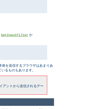
、
か
SetInputFilter
ト本体を送信するブラウザはあまりあ
ているものもあります。
、 クライアントから送信されるデー