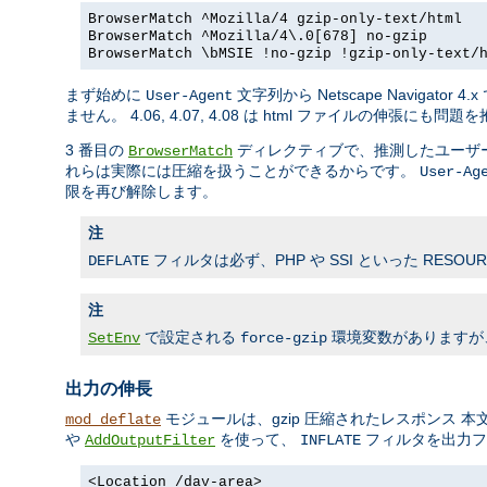
BrowserMatch ^Mozilla/4 gzip-only-text/html
BrowserMatch ^Mozilla/4\.0[678] no-gzip
BrowserMatch \bMSIE !no-gzip !gzip-only-text/
まず始めに
文字列から Netscape Naviga
User-Agent
ません。 4.06, 4.07, 4.08 は html ファイルの伸張
3 番目の
ディレクティブで、推測したユーザーエージェント
BrowserMatch
れらは実際には圧縮を扱うことができるからです。
User-Ag
限を再び解除します。
注
フィルタは必ず、PHP や SSI といった RES
DEFLATE
注
で設定される
環境変数がありますが、こ
SetEnv
force-gzip
出力の伸長
モジュールは、gzip 圧縮されたレスポンス 本文を
mod_deflate
や
を使って、
フィルタを出力フ
AddOutputFilter
INFLATE
<Location /dav-area>