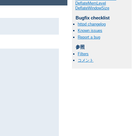
DeflateMemLevel
DeflateWindowSize
Bugfix checklist
httpd changelog
Known issues
Report a bug
。
参照
Filters
コメント