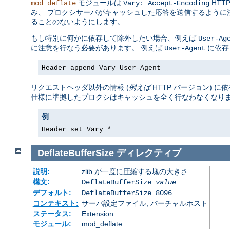
モジュールは
HTT
mod_deflate
Vary: Accept-Encoding
み、 プロクシサーバがキャッシュした応答を送信するように
ることのないようにします。
もし特別に何かに依存して除外したい場合、例えば
User-Ag
に注意を行なう必要があります。 例えば
に依存
User-Agent
Header append Vary User-Agent
リクエストヘッダ以外の情報 (
例えば
HTTP バージョン) 
仕様に準拠したプロクシはキャッシュを全く行なわなくなり
例
Header set Vary *
DeflateBufferSize
ディレクティブ
説明:
zlib が一度に圧縮する塊の大きさ
構文:
DeflateBufferSize
value
デフォルト:
DeflateBufferSize 8096
コンテキスト:
サーバ設定ファイル, バーチャルホスト
ステータス:
Extension
モジュール:
mod_deflate