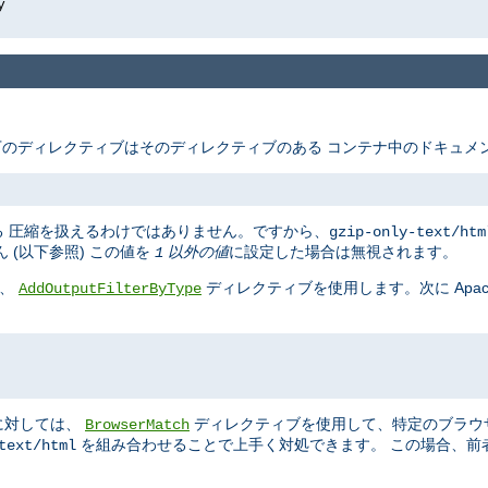
y
のディレクティブはそのディレクティブのある コンテナ中のドキュメン
 圧縮を扱えるわけではありません。ですから、
gzip-only-text/htm
(以下参照) この値を
以外の値
に設定した場合は無視されます。
1
ば、
ディレクティブを使用します。次に Apach
AddOutputFilterByType
に対しては、
ディレクティブを使用して、特定のブラウ
BrowserMatch
を組み合わせることで上手く対処できます。 この場合、前
text/html