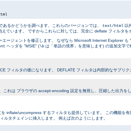
html
tor 4.x であるかどうかを調べます。これらのバージョンでは、
以
text/html
にも問題を抱えています。 ですからこれらに対しては、完全に deflate フィル
を修正します。 なぜなら Microsoft Internet Explorer も "M
ヘッダを "MSIE" (
は「単語の境界」を意味します) の追加文字で
ent
\b
OURCE フィルタの後になります。 DEFLATE フィルタは内部的なサブ
れは ブラウザの accept-encoding 設定を無視し、圧縮した出力を
 inflate/uncompress するフィルタも提供しています。 この機能
ィルタチェインに挿入します。 例えば次のようにします。