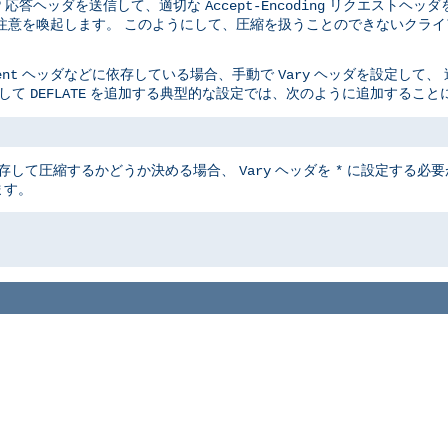
P 応答ヘッダを送信して、適切な
リクエストヘッダ
Accept-Encoding
注意を喚起します。 このようにして、圧縮を扱うことのできないクライ
ヘッダなどに依存している場合、手動で
ヘッダを設定して、 
ent
Vary
して
を追加する典型的な設定では、次のように追加すること
DEFLATE
に依存して圧縮するかどうか決める場合、
ヘッダを
に設定する必要
Vary
*
ます。