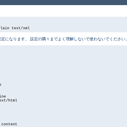
plain text/xml
定になります。 設定の隅々までよく理解しないで使わないでください
s
ine
ext/html
 content