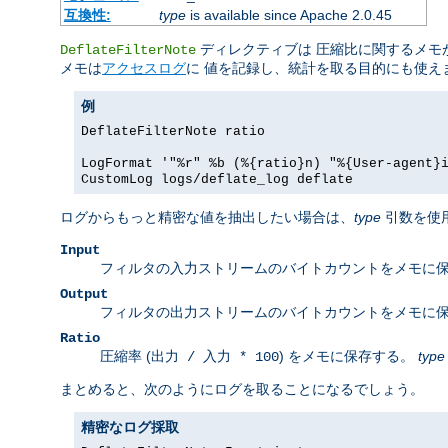
互換性:
type
is available since Apache 2.0.45
ディレクティブは 圧縮比に関するメモが
DeflateFilterNote
メモは
アクセスログ
に 値を記録し、統計を取る目的にも使え
例
DeflateFilterNote ratio
LogFormat '"%r" %b (%{ratio}n) "%{User-agent}
CustomLog logs/deflate_log deflate
ログからもっと精密な値を抽出したい場合は、
type
引数を使
Input
フィルタの入力ストリームのバイトカウントをメモに
Output
フィルタの出力ストリームのバイトカウントをメモに
Ratio
圧縮率 (
) をメモに保存する。
type
出力 / 入力 * 100
まとめると、次のようにログを取ることになるでしょう。
精密なログ採取