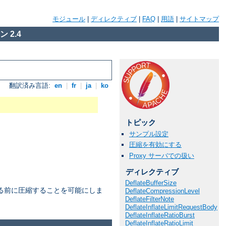
モジュール
|
ディレクティブ
|
FAQ
|
用語
|
サイトマップ
 2.4
翻訳済み言語:
en
|
fr
|
ja
|
ko
トピック
サンプル設定
圧縮を有効にする
Proxy サーバでの扱い
ディレクティブ
DeflateBufferSize
る前に圧縮することを可能にしま
DeflateCompressionLevel
DeflateFilterNote
DeflateInflateLimitRequestBody
DeflateInflateRatioBurst
DeflateInflateRatioLimit