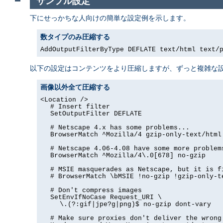
サンプル設定
下にせっかちな人向けの簡単な設定例を示します。
数タイプのみ圧縮する
AddOutputFilterByType DEFLATE text/html text/
以下の設定はコンテンツをより圧縮しますが、ずっと複雑な設
画像以外全て圧縮する
<Location />
# Insert filter
SetOutputFilter DEFLATE
# Netscape 4.x has some problems...
BrowserMatch ^Mozilla/4 gzip-only-text/html
# Netscape 4.06-4.08 have some more problem
BrowserMatch ^Mozilla/4\.0[678] no-gzip
# MSIE masquerades as Netscape, but it is f
# BrowserMatch \bMSIE !no-gzip !gzip-only-t
# Don't compress images
SetEnvIfNoCase Request_URI \
\.(?:gif|jpe?g|png)$ no-gzip dont-vary
# Make sure proxies don't deliver the wrong