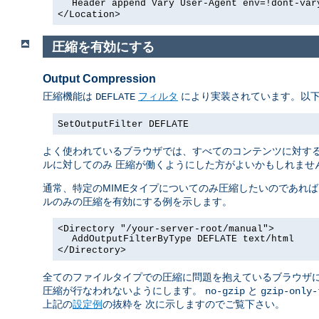
Header append Vary User-Agent env=!dont-var
</Location>
圧縮を有効にする
Output Compression
圧縮機能は
フィルタ
により実装されています。以下
DEFLATE
SetOutputFilter DEFLATE
よく使われているブラウザでは、すべてのコンテンツに対する
ルに対してのみ 圧縮が働くようにした方がよいかもしれません 
通常、特定のMIMEタイプについてのみ圧縮したいのであれ
ルのみの圧縮を有効にする例を示します。
<Directory "/your-server-root/manual">
AddOutputFilterByType DEFLATE text/html
</Directory>
全てのファイルタイプでの圧縮に問題を抱えているブラウザ
圧縮が行なわれないようにします。
と
no-gzip
gzip-only-
上記の
設定例
の抜粋を 次に示しますのでご覧下さい。