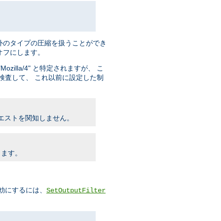
外のタイプの圧縮を扱うことができ
タをオフにします。
ozilla/4" と特定されますが、 こ
検査して、 これ以前に設定した制
リクエストを関知しません。
します。
を有効にするには、
SetOutputFilter