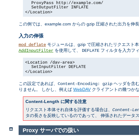
ProxyPass http://example.com/
SetOutputFilter INFLATE
</Location>
この例では、example.com からの gzip 圧縮された
入力の伸張
モジュールは、gzip で圧縮されたリクエス
mod_deflate
を使用して、
フィルタを入力フィ
AddInputFilter
DEFLATE
<Location /dav-area>
SetInputFilter DEFLATE
</Location>
この設定であれば、
ヘッダを含む
Content-Encoding: gzip
りません。 しかし、例えば
WebDAV
クライアントの幾つかな
Content-Length に関する注意
リクエスト本体それ自体を評価する場合は、
Content-Le
タの長さを反映しているのであって、 伸張されたデータ
Proxy サーバでの扱い