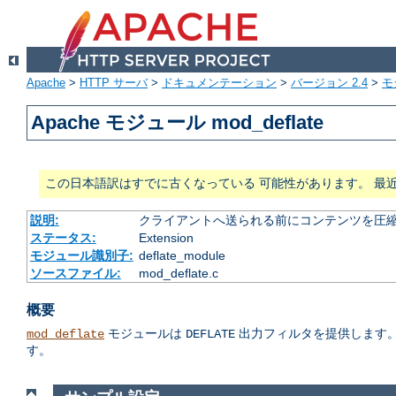
Apache
>
HTTP サーバ
>
ドキュメンテーション
>
バージョン 2.4
>
モ
Apache モジュール mod_deflate
この日本語訳はすでに古くなっている 可能性があります。 最
説明:
クライアントへ送られる前にコンテンツを圧
ステータス:
Extension
モジュール識別子:
deflate_module
ソースファイル:
mod_deflate.c
概要
モジュールは
出力フィルタを提供します。
mod_deflate
DEFLATE
す。