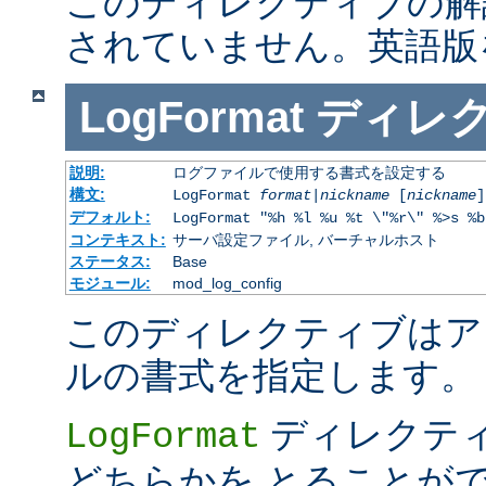
このディレクティブの解
されていません。英語版
LogFormat
ディレ
説明:
ログファイルで使用する書式を設定する
構文:
LogFormat
format
|
nickname
[
nickname
]
デフォルト:
LogFormat "%h %l %u %t \"%r\" %>s %b
コンテキスト:
サーバ設定ファイル, バーチャルホスト
ステータス:
Base
モジュール:
mod_log_config
このディレクティブはア
ルの書式を指定します。
ディレクテ
LogFormat
どちらかを とることが