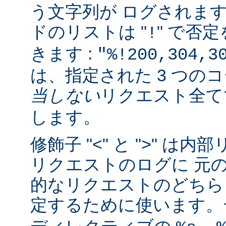
う文字列が ログされま
ドのリストは "
" で否
!
きます :
"%!200,304,3
は、指定された 3 つの
当しない
リクエスト全
します。
修飾子 "<" と ">" 
リクエストのログに 元
的なリクエストのどちら
定するために使います。