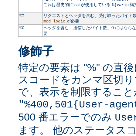
これは歴史的に ssl が使用している
構
%{
var
}c
リクエストとヘッダを含む、受け取ったバイト数。
%I
が必要
mod_logio
ヘッダを含む、送信したバイト数。0 にはなら
%O
要
修飾子
特定の要素は "%" の直後
スコードをカンマ区切り
で、表示を制限すること
"%400,501{User-agen
500 番エラーでのみ
Use
ます。 他のステータス