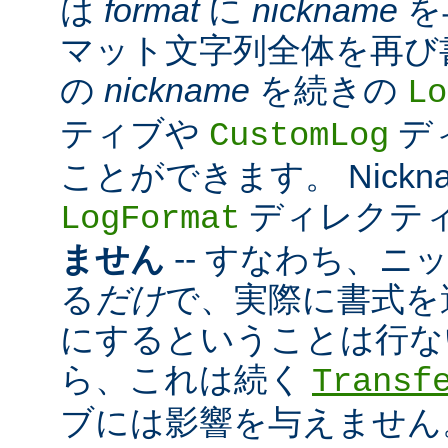
は
format
に
nickname
を
マット文字列全体を再び
の
nickname
を続きの
Lo
ティブや
デ
CustomLog
ことができます。 Nickn
ディレクテ
LogFormat
ません
-- すなわち、ニ
る
だけ
で、実際に書式を
にするということは行な
ら、これは続く
Transf
ブには影響を与えません