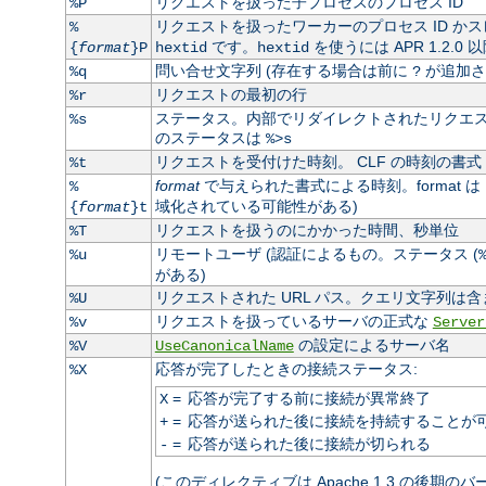
リクエストを扱った子プロセスのプロセス ID
%P
リクエストを扱ったワーカーのプロセス ID かス
%
です。
を使うには APR 1.2.0
{
format
}P
hextid
hextid
問い合せ文字列 (存在する場合は前に
が追加さ
%q
?
リクエストの最初の行
%r
ステータス。内部でリダイレクトされたリクエスト
%s
のステータスは
%>s
リクエストを受付けた時刻。 CLF の時刻の書式 
%t
format
で与えられた書式による時刻。format は
%
域化されている可能性がある)
{
format
}t
リクエストを扱うのにかかった時間、秒単位
%T
リモートユーザ (認証によるもの。ステータス (
%u
がある)
リクエストされた URL パス。クエリ文字列は含
%U
リクエストを扱っているサーバの正式な
%v
Server
の設定によるサーバ名
%V
UseCanonicalName
応答が完了したときの接続ステータス:
%X
=
応答が完了する前に接続が異常終了
X
=
応答が送られた後に接続を持続することが
+
=
応答が送られた後に接続が切られる
-
(このディレクティブは Apache 1.3 の後期の