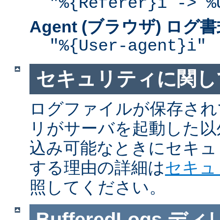
"%{Referer}i -> %
Agent (ブラウザ) ログ
"%{User-agent}i"
セキュリティに関し
ログファイルが保存され
リがサーバを起動した以
込み可能なときにセキュ
する理由の詳細は
セキュ
照してください。
BufferedLogs
ディ