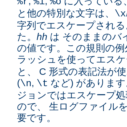
,
,
に入っている
%r
%i
%o
と他の特別な文字は、
\x
字列でエスケープされる
た。
hh
は そのままのバイ
の値です。この規則の例
ラッシュを使ってエス
と、 C 形式の表記法が
(
,
など) があります。
\n
\t
ジョンではエスケープ処
ので、 生ログファイル
要です。