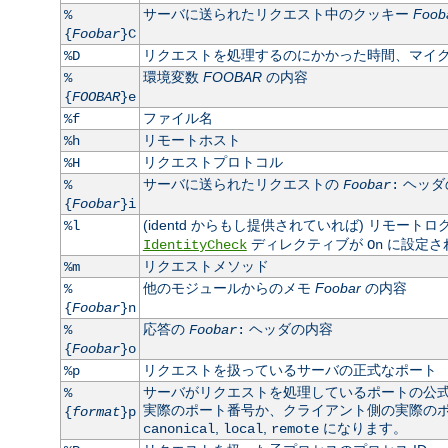
サーバに送られたリクエスト中のクッキー
Foob
%
{
Foobar
}C
リクエストを処理するのにかかった時間、マイ
%D
環境変数
FOOBAR
の内容
%
{
FOOBAR
}e
ファイル名
%f
リモートホスト
%h
リクエストプロトコル
%H
サーバに送られたリクエストの
ヘッダ
%
Foobar
:
{
Foobar
}i
(identd からもし提供されていれば) リモート
%l
ディレクティブが
に設定さ
IdentityCheck
On
リクエストメソッド
%m
他のモジュールからのメモ
Foobar
の内容
%
{
Foobar
}n
応答の
ヘッダの内容
%
Foobar
:
{
Foobar
}o
リクエストを扱っているサーバの正式なポート
%p
サーバがリクエストを処理しているポートの公
%
実際のポート番号か、クライアント側の実際のポート
{
format
}p
,
,
になります。
canonical
local
remote