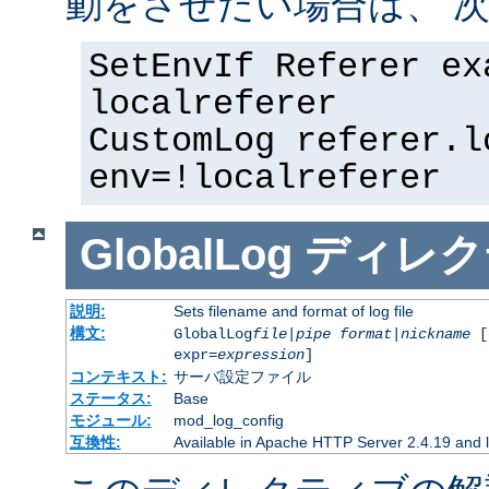
動をさせたい場合は、 次
SetEnvIf Referer ex
localreferer
CustomLog referer.l
env=!localreferer
GlobalLog
ディレク
説明:
Sets filename and format of log file
構文:
GlobalLog
file
|
pipe
format
|
nickname
[
expr=
expression
]
コンテキスト:
サーバ設定ファイル
ステータス:
Base
モジュール:
mod_log_config
互換性:
Available in Apache HTTP Server 2.4.19 and l