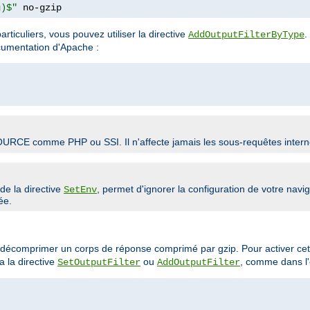
g)$"
 no-gzip
rticuliers, vous pouvez utiliser la directive
.
AddOutputFilterByType
ocumentation d'Apache :
SOURCE comme PHP ou SSI. Il n'affecte jamais les sous-requêtes intern
e de la directive
, permet d'ignorer la configuration de votre nav
SetEnv
ée.
de décomprimer un corps de réponse comprimé par gzip. Pour activer cet
a la directive
ou
, comme dans l'
SetOutputFilter
AddOutputFilter