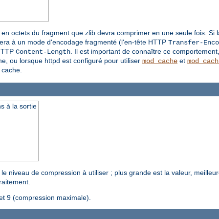
le en octets du fragment que zlib devra comprimer en une seule fois. Si 
passera à un mode d'encodage fragmenté (l'en-tête HTTP
Transfer-Enco
 HTTP
. Il est important de connaître ce comportement,
Content-Length
e, ou lorsque httpd est configuré pour utiliser
et
mod_cache
mod_cach
 cache.
 à la sortie
le niveau de compression à utiliser ; plus grande est la valeur, meille
raitement.
 et 9 (compression maximale).