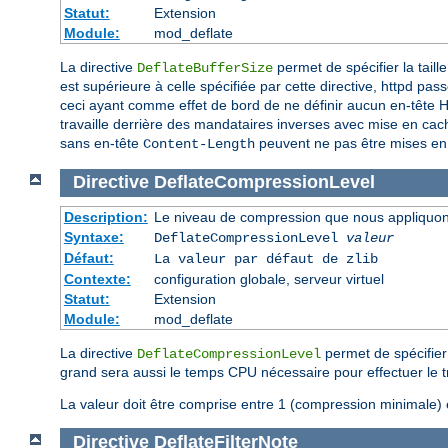
Statut:
Extension
Module:
mod_deflate
La directive
permet de spécifier la tail
DeflateBufferSize
est supérieure à celle spécifiée par cette directive, httpd 
ceci ayant comme effet de bord de ne définir aucun en-tête
travaille derrière des mandataires inverses avec mise en cach
sans en-tête
peuvent ne pas être mises en
Content-Length
Directive
DeflateCompressionLevel
Description:
Le niveau de compression que nous appliquons
Syntaxe:
DeflateCompressionLevel
valeur
Défaut:
La valeur par défaut de zlib
Contexte:
configuration globale, serveur virtuel
Statut:
Extension
Module:
mod_deflate
La directive
permet de spécifier 
DeflateCompressionLevel
grand sera aussi le temps CPU nécessaire pour effectuer le t
La valeur doit être comprise entre 1 (compression minimale)
Directive
DeflateFilterNote