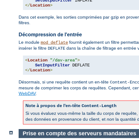
SetOutputFilter
</
Location
>
Dans cet exemple, les sorties comprimées par gzip en prove
filtres.
Décompression de l'entrée
Le module
fournit également un filtre permett
mod_deflate
insérer le filtre
dans la chaîne de filtrage en entrée v
DEFLATE
<
Location
"/dav-area"
>
SetInputFilter
</
Location
>
Désormais, si une requête contient un en-tête
Content-Enc
mesure de comprimer les corps de requêtes. Cependant, cert
WebDAV
.
Note à propos de l'en-tête
Content-Length
Si vous évaluez vous-même la taille du corps de requête,
des données en provenance du client, et
non
la quantité 
Prise en compte des serveurs mandataires