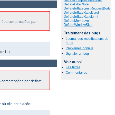
DeflateCompressionLevel
DeflateFilterNote
DeflateInflateLimitRequestBody
DeflateInflateRatioBurst
DeflateInflateRatioLimit
DeflateMemLevel
onnées compressées par
DeflateWindowSize
Traitement des bugs
Journal des modifications de
httpd
Problèmes connus
script
Signaler un bug
Voir aussi
Les filtres
Commentaires
s compressées par deflate.
où elle est placée :