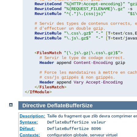
RewriteCond
"%{HTTP:Accept-encoding}"
"gz
RewriteCond
"%{REQUEST_FILENAME}\.gz"
-
s

RewriteRule
"^(.*)\.(css|js)"
"$1
# Servir des types de contenus corrects, 
# d'effectuer un double gzip.
RewriteRule
"\.css\.gz$"
"-"
[
T
=
text
/
css
,
RewriteRule
"\.js\.gz$"
"-"
[
T
=
text
/
java
<
FilesMatch
"(\.js\.gz|\.css\.gz)$"
>
# Servir le type de codage correct.
Header
 append 
Content
-
Encoding
 gzip

# Force les mandataires à mettre en cac
# css/js gzippés & non gzippés.
Header
 append 
Vary
Accept
-
Encoding
</
FilesMatch
>
</
IfModule
>
Directive
DeflateBufferSize
Description:
Taille du fragment que zlib devra comprimer en
Syntaxe:
DeflateBufferSize
valeur
Défaut:
DeflateBufferSize 8096
Contexte:
configuration globale, serveur virtuel