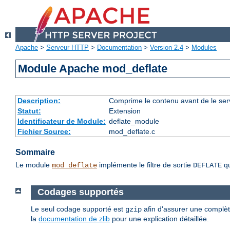
Apache
>
Serveur HTTP
>
Documentation
>
Version 2.4
>
Modules
Module Apache mod_deflate
Description:
Comprime le contenu avant de le servi
Statut:
Extension
Identificateur de Module:
deflate_module
Fichier Source:
mod_deflate.c
Sommaire
Le module
implémente le filtre de sortie
qu
mod_deflate
DEFLATE
Codages supportés
Le seul codage supporté est
afin d'assurer une complèt
gzip
la
documentation de zlib
pour une explication détaillée.