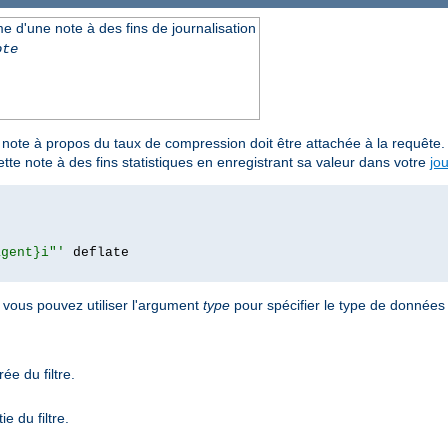
e d'une note à des fins de journalisation
ote
 note à propos du taux de compression doit être attachée à la requête
ette note à des fins statistiques en enregistrant sa valeur dans votre
jo
agent}i"'
 deflate

 vous pouvez utiliser l'argument
type
pour spécifier le type de données 
ée du filtre.
e du filtre.