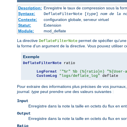
Description:
Enregistre le taux de compression sous la form
Syntaxe:
DeflateFilterNote [
type
]
nom de la n
Contexte:
configuration globale, serveur virtuel
Statut:
Extension
Module:
mod_deflate
La directive
permet de spécifier qu'une
DeflateFilterNote
la forme d'un argument de la directive. Vous pouvez utiliser c
Exemple
DeflateFilterNote
 ratio

LogFormat
'"%r" %b (%{ratio}n) "%{User-
CustomLog
"logs/deflate_log"
 deflate
Pour extraire des informations plus précises de vos journaux,
journal.
type
peut prendre une des valeurs suivantes :
Input
Enregistre dans la note la taille en octets du flux en entr
Output
Enregistre dans la note la taille en octets du flux en sorti
Ratio