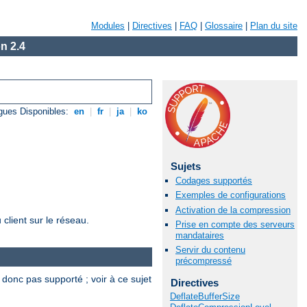
Modules
|
Directives
|
FAQ
|
Glossaire
|
Plan du site
n 2.4
gues Disponibles:
en
|
fr
|
ja
|
ko
Sujets
Codages supportés
Exemples de configurations
Activation de la compression
client sur le réseau.
Prise en compte des serveurs
mandataires
Servir du contenu
précompressé
 donc pas supporté ; voir à ce sujet
Directives
DeflateBufferSize