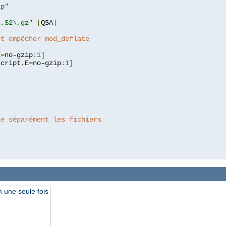
ip"
\.$2\.gz"
[
QSA
]
et empêcher mod_deflate
E
=
no-gzip
:
1
]
script
,
E
=
no-gzip
:
1
]
he séparément les fichiers
 une seule fois