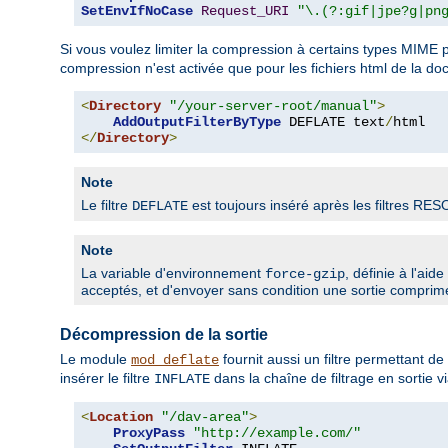
SetEnvIfNoCase
Request_URI
"\.(?:gif|jpe?g|pn
Si vous voulez limiter la compression à certains types MIME pa
compression n'est activée que pour les fichiers html de la d
<
Directory
"/your-server-root/manual"
>
AddOutputFilterByType
 DEFLATE text
/
</
Directory
>
Note
Le filtre
est toujours inséré après les filtres RE
DEFLATE
Note
La variable d'environnement
, définie à l'aid
force-gzip
acceptés, et d'envoyer sans condition une sortie comprim
Décompression de la sortie
Le module
fournit aussi un filtre permettant 
mod_deflate
insérer le filtre
dans la chaîne de filtrage en sortie vi
INFLATE
<
Location
"/dav-area"
>
ProxyPass
"http://example.com/"