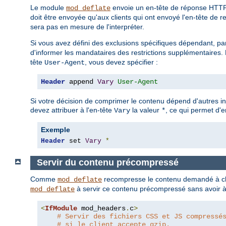
Le module
envoie un en-tête de réponse HTT
mod_deflate
doit être envoyée qu'aux clients qui ont envoyé l'en-tête de 
sera pas en mesure de l'interpréter.
Si vous avez défini des exclusions spécifiques dépendant, pa
d'informer les mandataires des restrictions supplémentaires. P
tête
, vous devez spécifier :
User-Agent
Header
 append 
Vary
User-Agent
Si votre décision de comprimer le contenu dépend d'autres i
devez attribuer à l'en-tête
la valeur
, ce qui permet d'
Vary
*
Exemple
Header
 set 
Vary
*
Servir du contenu précompressé
Comme
recompresse le contenu demandé à cha
mod_deflate
à servir ce contenu précompressé sans avoir à l
mod_deflate
<
IfModule
 mod_headers
.
c
>
# Servir des fichiers CSS et JS compressé
# si le client accepte gzip.