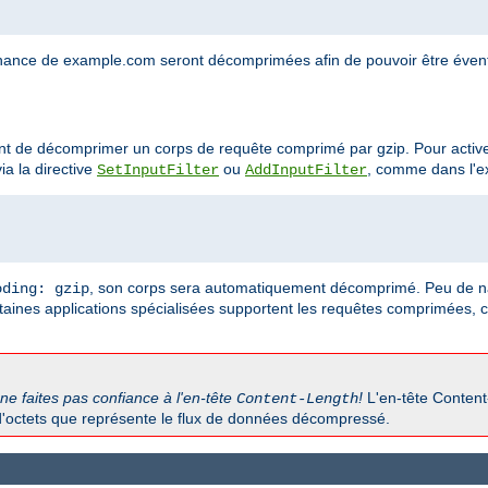
nance de example.com seront décomprimées afin de pouvoir être éventu
ant de décomprimer un corps de requête comprimé par gzip. Pour activer
ia la directive
ou
, comme dans l'e
SetInputFilter
AddInputFilter
, son corps sera automatiquement décomprimé. Peu de na
oding: gzip
aines applications spécialisées supportent les requêtes comprimées, 
ne faites pas confiance à l'en-tête
!
L'en-tête Content
Content-Length
d'octets que représente le flux de données décompressé.