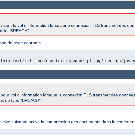
s visant le vol d'information lorsqu'une connexion TLS transmet des d
famille "BREACH".
ase de texte courants.
plain text
/
xml text
/
css text
/
javascript application
/
java
s pour vol d'information lorsque la connexion TLS transmet des donnée
aques de type "BREACH".
rective suivante active la compression des documents dans le conteneur 