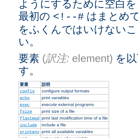
ようにするために空白を
最初の
はまとめ
<!--#
をふくんではいけないこ
い。
要素
(
訳注:
element)
を以
す。
要素
説明
configure output formats
config
print variables
echo
execute external programs
exec
print size of a file
fsize
print last modification time of a file
flastmod
include a file
include
print all available variables
printenv