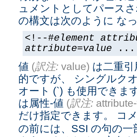
ュメントとしてパースさ
の構文は次のように なっ
<!--#
element
attrib
attribute
=
value
...
値
(
訳注:
value)
は二重引
的ですが、 シングルクオー
オート (`) も使用でき
は属性-値
(
訳注:
attribute
だけ指定できます。 コメ
の前には、SSI の句の