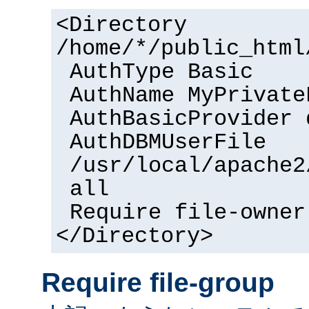
<Directory
/home/*/public_html
AuthType Basic
AuthName MyPrivate
AuthBasicProvider 
AuthDBMUserFile
/usr/local/apache2
all
Require file-owner
</Directory>
Require file-group