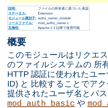
説明:
ファイルの所有者に基づいた承認
ステータス:
Extension
モジュール識別子:
authz_owner_module
ソースファイル:
mod_authz_owner.c
互換性:
Apache 2.1 以降で使用可能
概要
このモジュールはリクエ
のファイルシステムの 所
HTTP 認証に使われたユーザ
ID) と 比較することで
提供されたユーザ名とパス
や
mod_auth_basic
mod_