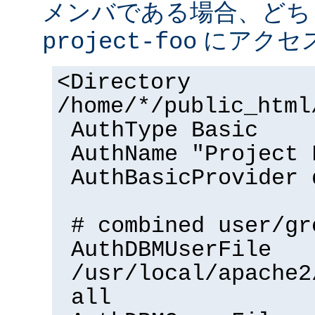
メンバである場合、どち
にアクセ
project-foo
<Directory
/home/*/public_html
AuthType Basic
AuthName "Project 
AuthBasicProvider 
# combined user/gr
AuthDBMUserFile
/usr/local/apache2
all