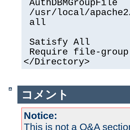
AuthDBMGroupFile
/usr/local/apache2
all
Satisfy All
Require file-group
</Directory>
コメント
Notice:
This is not a Q&A sect