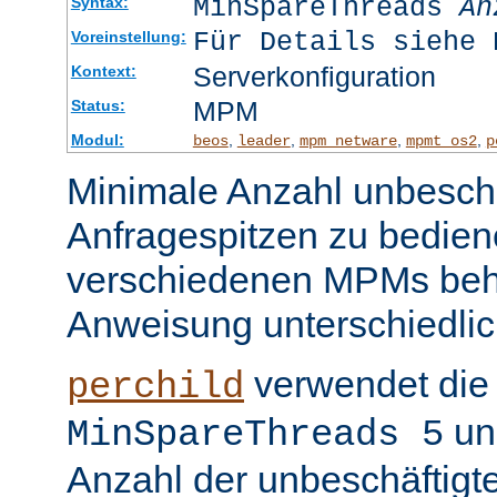
MinSpareThreads
An
Syntax:
Für Details siehe 
Voreinstellung:
Serverkonfiguration
Kontext:
MPM
Status:
Modul:
,
,
,
,
beos
leader
mpm_netware
mpmt_os2
p
Minimale Anzahl unbeschä
Anfragespitzen zu bedien
verschiedenen MPMs beh
Anweisung unterschiedlic
verwendet die 
perchild
un
MinSpareThreads 5
Anzahl der unbeschäftigt