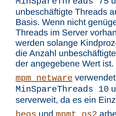
u
MinSpareThreads 75
unbeschäftigte Threads au
Basis. Wenn nicht genüge
Threads im Server vorha
werden solange Kindproze
die Anzahl unbeschäftigte
der angegebene Wert ist.
verwendet 
mpm_netware
u
MinSpareThreads 10
serverweit, da es ein Ein
und
arbe
beos
mpmt_os2