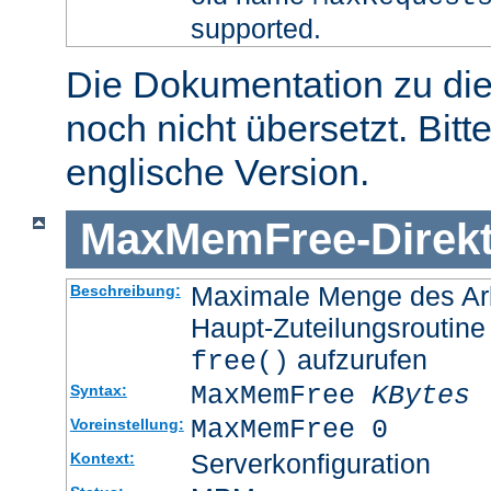
supported.
Die Dokumentation zu die
noch nicht übersetzt. Bitt
englische Version.
MaxMemFree
-
Direk
Maximale Menge des Arb
Beschreibung:
Haupt-Zuteilungsroutine
aufzurufen
free()
MaxMemFree
KBytes
Syntax:
MaxMemFree 0
Voreinstellung:
Serverkonfiguration
Kontext: