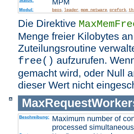
MPM
Status:
Modul:
,
,
,
,
beos
leader
mpm_netware
prefork
th
Die Direktive
MaxMemFre
Menge freier Kilobytes an
Zuteilungsroutine verwalt
aufzurufen. Wen
free()
gemacht wird, oder Null a
dieser Wert nicht eingesc
MaxRequestWorker
Maximum number of conne
Beschreibung:
processed simultaneous