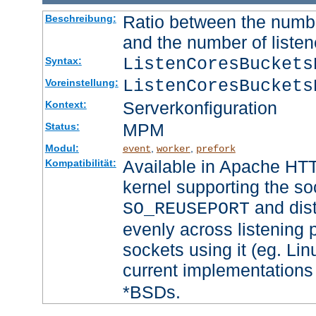
Ratio between the numbe
Beschreibung:
and the number of listen
ListenCoresBucket
Syntax:
ListenCoresBuckets
Voreinstellung:
Serverkonfiguration
Kontext:
MPM
Status:
Modul:
,
,
event
worker
prefork
Available in Apache HTT
Kompatibilität:
kernel supporting the so
and dist
SO_REUSEPORT
evenly across listening p
sockets using it (eg. Lin
current implementations
*BSDs.