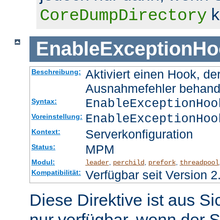
k
CoreDumpDirectory
EnableExceptionHo
Aktiviert einen Hook, d
Beschreibung:
Ausnahmefehler behand
EnableExceptionHoo
Syntax:
EnableExceptionHoo
Voreinstellung:
Serverkonfiguration
Kontext:
MPM
Status:
Modul:
,
,
,
leader
perchild
prefork
threadpool
Verfügbar seit Version 2
Kompatibilität:
Diese Direktive ist aus S
nur verfügbar, wenn der S