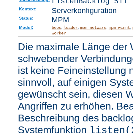
ListenBacklog 511
Serverkonfiguration
Kontext:
MPM
Status:
Modul:
,
,
,
,
beos
leader
mpm_netware
mpm_winnt
worker
Die maximale Länge der 
schwebender Verbindunge
ist keine Feineinstellung
sinnvoll, auf einigen Sys
gewünscht sein, diesen 
Angriffen zu erhöhen. Be
Beschreibung des backlo
Systemfunktion
listen(