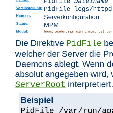
PidFile
Dateiname
PidFile logs/httpd
Voreinstellung:
Serverkonfiguration
Kontext:
MPM
Status:
Modul:
,
,
,
,
beos
leader
mpm_winnt
mpmt_os2
per
Die Direktive
be
PidFile
welcher der Server die P
Daemons ablegt. Wenn de
absolut angegeben wird, w
interpretiert
ServerRoot
Beispiel
PidFile /var/run/ap