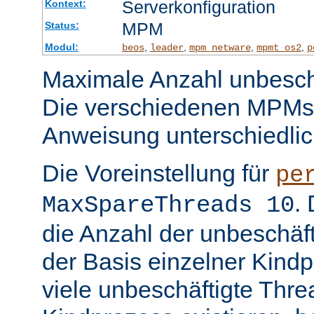
Serverkonfiguration
Kontext:
MPM
Status:
Modul:
,
,
,
,
beos
leader
mpm_netware
mpmt_os2
p
Maximale Anzahl unbeschä
Die verschiedenen MPMs
Anweisung unterschiedlic
Die Voreinstellung für
pe
.
MaxSpareThreads 10
die Anzahl der unbeschäf
der Basis einzelner Kind
viele unbeschäftigte Thre