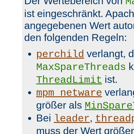
Der Wertebereich von
M
ist eingeschränkt. Apach
angegebenen Wert aut
den folgenden Regeln:
verlangt, 
perchild
k
MaxSpareThreads
ist.
ThreadLimit
verlan
mpm_netware
größer als
MinSpare
Bei
,
leader
thread
muss der Wert größer