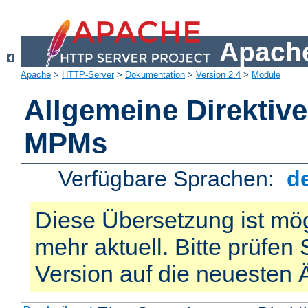
Apache
Apache
>
HTTP-Server
>
Dokumentation
>
Version 2.4
>
Module
Allgemeine Direktiv
MPMs
Verfügbare Sprachen:
d
Diese Übersetzung ist mög
mehr aktuell. Bitte prüfen 
Version auf die neuesten