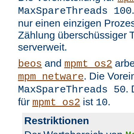
MaxSpareThreads 100
nur einen einzigen Prozess
Zählung überschüssiger T
serverweit.
and
arbe
beos
mpmt_os2
. Die Vorei
mpm_netware
.
MaxSpareThreads 50
für
ist
.
mpmt_os2
10
Restriktionen