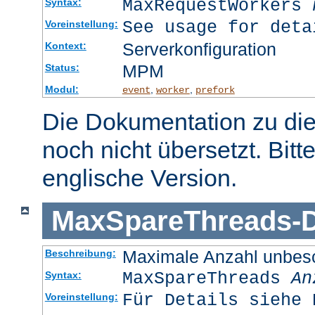
MaxRequestWorkers
Syntax:
See usage for deta
Voreinstellung:
Serverkonfiguration
Kontext:
MPM
Status:
Modul:
,
,
event
worker
prefork
Die Dokumentation zu die
noch nicht übersetzt. Bitt
englische Version.
MaxSpareThreads
-
D
Maximale Anzahl unbesc
Beschreibung:
MaxSpareThreads
An
Syntax:
Für Details siehe 
Voreinstellung: