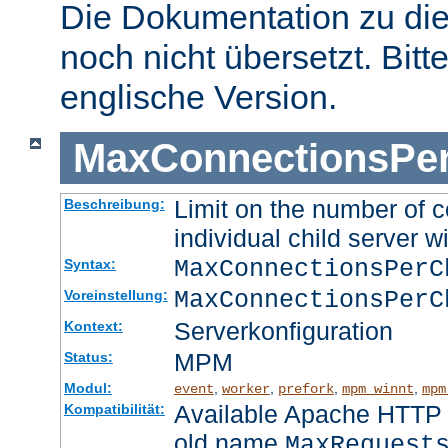
Die Dokumentation zu die
noch nicht übersetzt. Bitt
englische Version.
MaxConnectionsPer
Limit on the number of c
Beschreibung:
individual child server wi
MaxConnectionsPer
Syntax:
MaxConnectionsPerC
Voreinstellung:
Serverkonfiguration
Kontext:
MPM
Status:
Modul:
,
,
,
,
event
worker
prefork
mpm_winnt
mpm
Available Apache HTTP S
Kompatibilität:
old name
MaxRequest