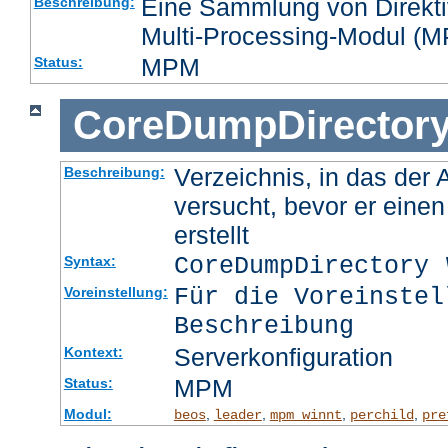
Eine Sammlung von Direktiv
Beschreibung:
Multi-Processing-Modul (MP
MPM
Status:
CoreDumpDirector
Verzeichnis, in das der
Beschreibung:
versucht, bevor er eine
erstellt
CoreDumpDirectory
Syntax:
Für die Voreinstel
Voreinstellung:
Beschreibung
Serverkonfiguration
Kontext:
MPM
Status:
Modul:
,
,
,
,
beos
leader
mpm_winnt
perchild
pre