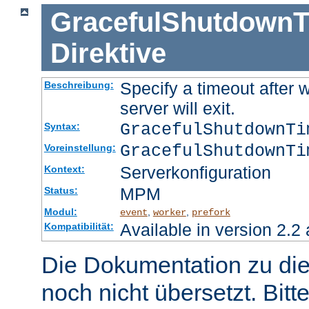
GracefulShutdownT
Direktive
Specify a timeout after 
Beschreibung:
server will exit.
GracefulShutdownT
Syntax:
GracefulShutdownTi
Voreinstellung:
Serverkonfiguration
Kontext:
MPM
Status:
Modul:
,
,
event
worker
prefork
Available in version 2.2 
Kompatibilität:
Die Dokumentation zu die
noch nicht übersetzt. Bitt