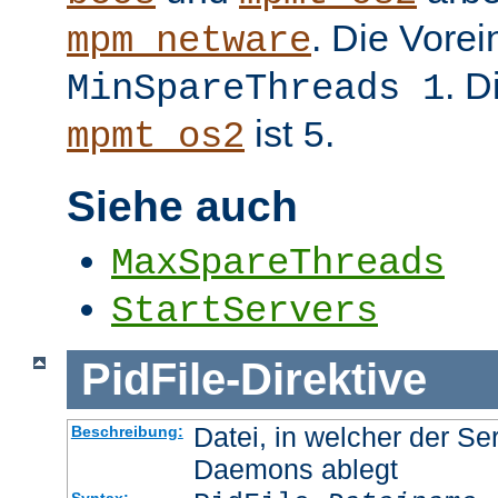
. Die Vorei
mpm_netware
. D
MinSpareThreads 1
ist
.
mpmt_os2
5
Siehe auch
MaxSpareThreads
StartServers
PidFile
-
Direktive
Datei, in welcher der Se
Beschreibung:
Daemons ablegt
Syntax: