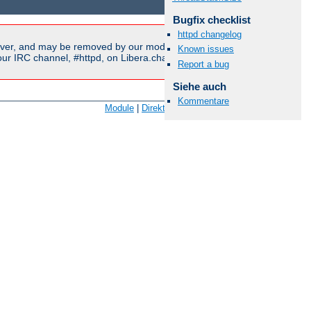
Bugfix checklist
httpd changelog
ver, and may be removed by our moderators if they are either
Known issues
r IRC channel, #httpd, on Libera.chat, or sent to our
mailing
Report a bug
Siehe auch
Kommentare
Module
|
Direktiven
|
FAQ
|
Glossar
|
Seitenindex