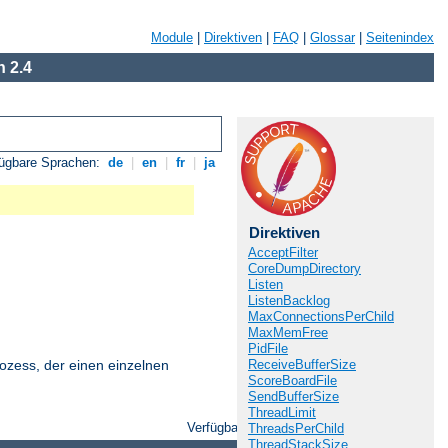
Module
|
Direktiven
|
FAQ
|
Glossar
|
Seitenindex
 2.4
fügbare Sprachen:
de
|
en
|
fr
|
ja
Direktiven
AcceptFilter
CoreDumpDirectory
Listen
ListenBacklog
MaxConnectionsPerChild
MaxMemFree
PidFile
ReceiveBufferSize
ozess, der einen einzelnen
ScoreBoardFile
SendBufferSize
ThreadLimit
Verfügbare Sprachen:
de
|
en
|
fr
|
ja
ThreadsPerChild
ThreadStackSize