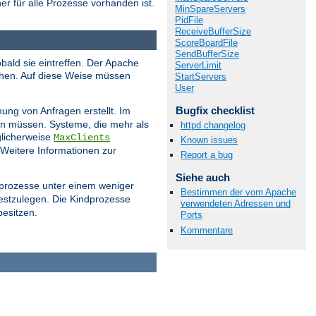
er für alle Prozesse vorhanden ist.
MinSpareServers
PidFile
ReceiveBufferSize
ScoreBoardFile
SendBufferSize
bald sie eintreffen. Der Apache
ServerLimit
ehen. Auf diese Weise müssen
StartServers
User
Bugfix checklist
ung von Anfragen erstellt. Im
ern müssen. Systeme, die mehr als
httpd changelog
licherweise
MaxClients
Known issues
 Weitere Informationen zur
Report a bug
Siehe auch
dprozesse unter einem weniger
Bestimmen der vom Apache
estzulegen. Die Kindprozesse
verwendeten Adressen und
besitzen.
Ports
Kommentare