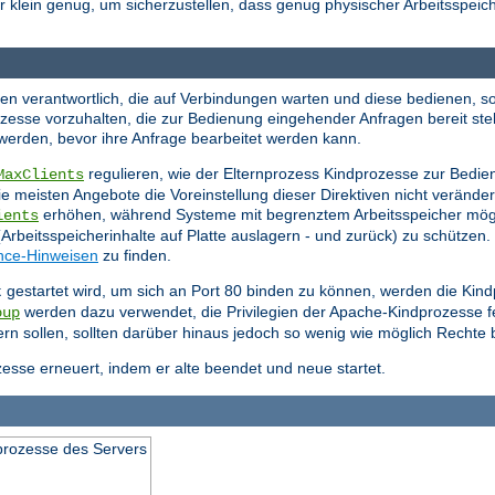
er klein genug, um sicherzustellen, dass genug physischer Arbeitsspeich
sen verantwortlich, die auf Verbindungen warten und diese bedienen, so
zesse vorzuhalten, die zur Bedienung eingehender Anfragen bereit st
 werden, bevor ihre Anfrage bearbeitet werden kann.
regulieren, wie der Elternprozess Kindprozesse zur Bedien
MaxClients
ie meisten Angebote die Voreinstellung dieser Direktiven nicht veränd
erhöhen, während Systeme mit begrenztem Arbeitsspeicher mög
ients
rbeitsspeicherinhalte auf Platte auslagern - und zurück) zu schützen.
nce-Hinweisen
zu finden.
gestartet wird, um sich an Port 80 binden zu können, werden die Kin
t
werden dazu verwendet, die Privilegien der Apache-Kindprozesse f
oup
efern sollen, sollten darüber hinaus jedoch so wenig wie möglich Rechte 
esse erneuert, indem er alte beendet und neue startet.
prozesse des Servers