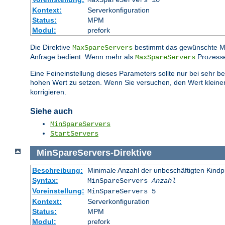
MaxSpareServers 10
Kontext:
Serverkonfiguration
Status:
MPM
Modul:
prefork
Die Direktive
bestimmt das gewünschte 
MaxSpareServers
Anfrage bedient. Wenn mehr als
Prozesse
MaxSpareServers
Eine Feineinstellung dieses Parameters sollte nur bei sehr 
hohen Wert zu setzen. Wenn Sie versuchen, den Wert kleiner
korrigieren.
Siehe auch
MinSpareServers
StartServers
MinSpareServers
-
Direktive
Beschreibung:
Minimale Anzahl der unbeschäftigten Kind
Syntax:
MinSpareServers
Anzahl
Voreinstellung:
MinSpareServers 5
Kontext:
Serverkonfiguration
Status:
MPM
Modul:
prefork