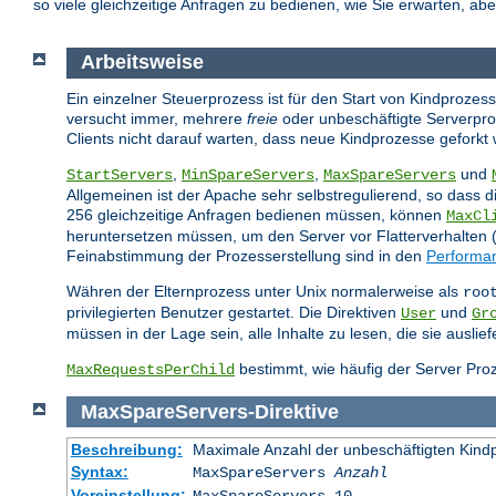
so viele gleichzeitige Anfragen zu bedienen, wie Sie erwarten, ab
Arbeitsweise
Ein einzelner Steuerprozess ist für den Start von Kindprozes
versucht immer, mehrere
freie
oder unbeschäftigte Serverpro
Clients nicht darauf warten, dass neue Kindprozesse geforkt
,
,
und
StartServers
MinSpareServers
MaxSpareServers
Allgemeinen ist der Apache sehr selbstregulierend, so dass d
256 gleichzeitige Anfragen bedienen müssen, können
MaxCl
heruntersetzen müssen, um den Server vor Flatterverhalten (A
Feinabstimmung der Prozesserstellung sind in den
Performa
Währen der Elternprozess unter Unix normalerweise als
roo
privilegierten Benutzer gestartet. Die Direktiven
und
User
Gr
müssen in der Lage sein, alle Inhalte zu lesen, die sie ausli
bestimmt, wie häufig der Server Proz
MaxRequestsPerChild
MaxSpareServers
-
Direktive
Beschreibung:
Maximale Anzahl der unbeschäftigten Kind
Syntax:
MaxSpareServers
Anzahl
Voreinstellung: