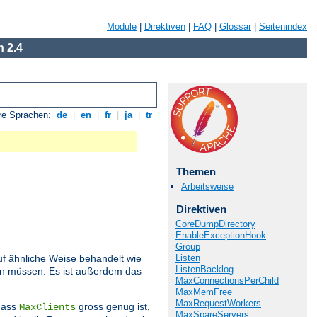
Module
|
Direktiven
|
FAQ
|
Glossar
|
Seitenindex
 2.4
re Sprachen:
de
|
en
|
fr
|
ja
|
tr
Themen
Arbeitsweise
Direktiven
CoreDumpDirectory
EnableExceptionHook
Group
Listen
f ähnliche Weise behandelt wie
ListenBacklog
den müssen. Es ist außerdem das
MaxConnectionsPerChild
MaxMemFree
MaxRequestWorkers
 dass
gross genug ist,
MaxClients
MaxSpareServers