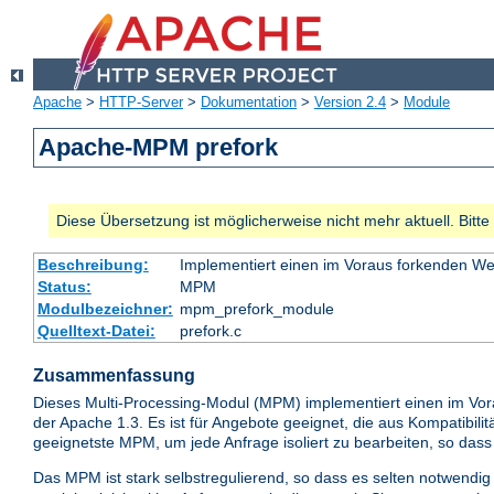
Apache
>
HTTP-Server
>
Dokumentation
>
Version 2.4
>
Module
Apache-MPM prefork
Diese Übersetzung ist möglicherweise nicht mehr aktuell. Bitt
Beschreibung:
Implementiert einen im Voraus forkenden W
Status:
MPM
Modulbezeichner:
mpm_prefork_module
Quelltext-Datei:
prefork.c
Zusammenfassung
Dieses Multi-Processing-Modul (MPM) implementiert einen im Vo
der Apache 1.3. Es ist für Angebote geeignet, die aus Kompatibi
geeignetste MPM, um jede Anfrage isoliert zu bearbeiten, so das
Das MPM ist stark selbstregulierend, so dass es selten notwendig i