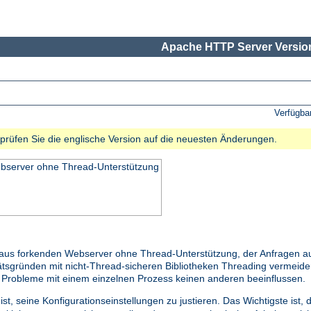
Apache HTTP Server Version
Verfügba
e prüfen Sie die englische Version auf die neuesten Änderungen.
ebserver ohne Thread-Unterstützung
raus forkenden Webserver ohne Thread-Unterstützung, der Anfragen au
litätsgründen mit nicht-Thread-sicheren Bibliotheken Threading vermei
s Probleme mit einem einzelnen Prozess keinen anderen beeinflussen.
st, seine Konfigurationseinstellungen zu justieren. Das Wichtigste ist,