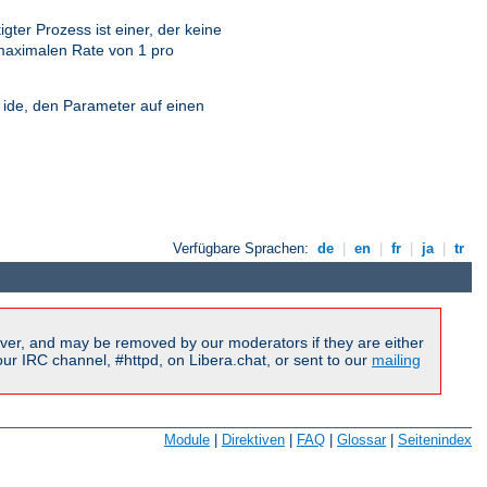
ter Prozess ist einer, der keine
 maximalen Rate von 1 pro
e ide, den Parameter auf einen
Verfügbare Sprachen:
de
|
en
|
fr
|
ja
|
tr
ver, and may be removed by our moderators if they are either
r IRC channel, #httpd, on Libera.chat, or sent to our
mailing
Module
|
Direktiven
|
FAQ
|
Glossar
|
Seitenindex