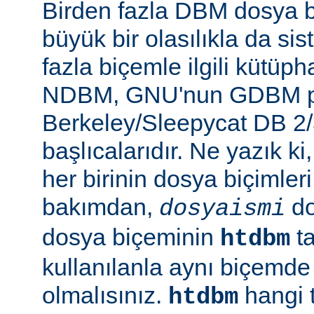
Birden fazla DBM dosya b
büyük bir olasılıkla da si
fazla biçemle ilgili kütüp
NDBM, GNU'nun GDBM pr
Berkeley/Sleepycat DB 2/
başlıcalarıdır. Ne yazık k
her birinin dosya biçimleri 
bakımdan,
do
dosyaismi
dosya biçeminin
ta
htdbm
kullanılanla aynı biçemd
olmalısınız.
hangi 
htdbm