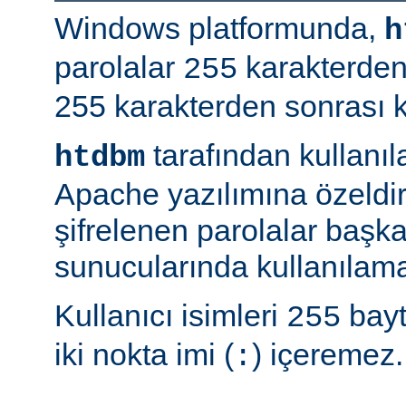
Windows platformunda,
h
parolalar
karakterden
255
255 karakterden sonrası kır
tarafından kullanı
htdbm
Apache yazılımına özeldir;
şifrelenen parolalar baş
sunucularında kullanılama
Kullanıcı isimleri
bayt
255
iki nokta imi (
) içeremez.
: