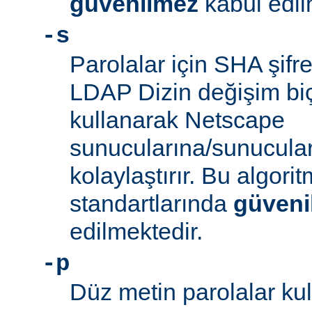
güvenilmez
kabul edil
-s
Parolalar için SHA şifre
LDAP Dizin değişim biçe
kullanarak Netscape
sunucularına/sunucula
kolaylaştırır. Bu algor
standartlarında
güveni
edilmektedir.
-p
Düz metin parolalar kull