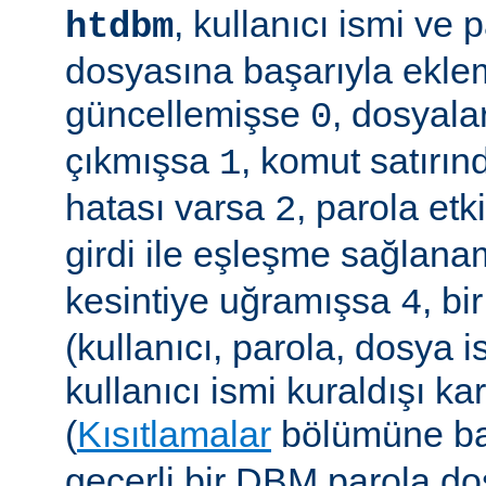
, kullanıcı ismi ve
htdbm
dosyasına başarıyla ekle
güncellemişse
, dosyala
0
çıkmışsa
, komut satırın
1
hatası varsa
, parola etk
2
girdi ile eşleşme sağla
kesintiye uğramışsa
, b
4
(kullanıcı, parola, dosya 
kullanıcı ismi kuraldışı ka
(
Kısıtlamalar
bölümüne ba
geçerli bir DBM parola d