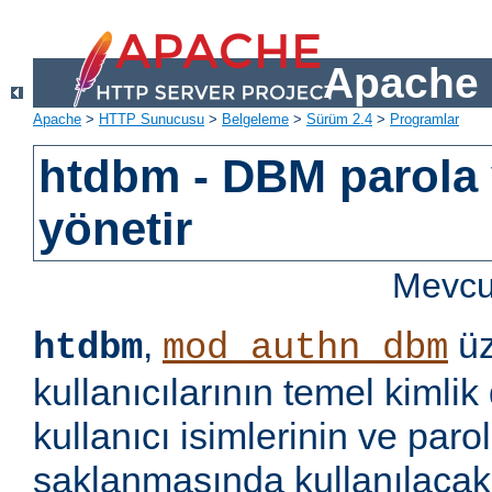
Apache 
Apache
>
HTTP Sunucusu
>
Belgeleme
>
Sürüm 2.4
>
Programlar
htdbm - DBM parola v
yönetir
Mevcut
,
üz
htdbm
mod_authn_dbm
kullanıcılarının temel kimlik
kullanıcı isimlerinin ve paro
saklanmasında kullanılaca