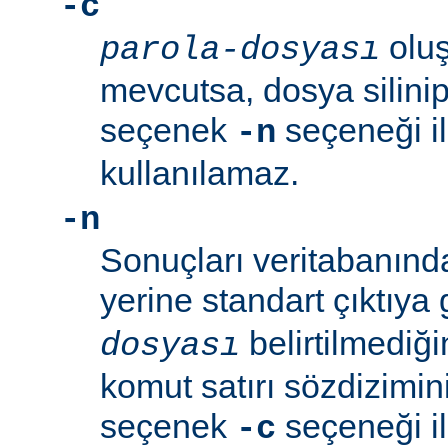
-c
oluş
parola-dosyası
mevcutsa, dosya silinip
seçenek
seçeneği ile
-n
kullanılamaz.
-n
Sonuçları veritabanın
yerine standart çıktıya
belirtilmediğ
dosyası
komut satırı sözdizimini
seçenek
seçeneği ile
-c