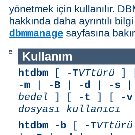
yönetmek için kullanılır. D
hakkında daha ayrıntılı bilg
sayfasına bakın
dbmmanage
Kullanım
htdbm
[ -
T
VTtürü
] 
-
m
| -
B
| -
d
| -
s
|
bedel
] [ -
t
] [ -
v
dosyası
kullanıcı
htdbm
-
b
[ -
T
VTtürü