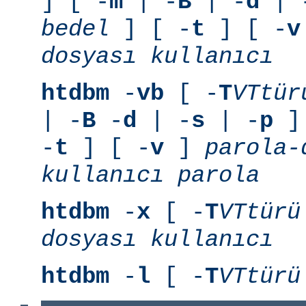
] [ -
m
| -
B
| -
d
| 
bedel
] [ -
t
] [ -
v
dosyası
kullanıcı
htdbm
-
vb
[ -
T
VTtür
| -
B
-
d
| -
s
| -
p
] 
-
t
] [ -
v
]
parola-
kullanıcı
parola
htdbm
-
x
[ -
T
VTtürü
dosyası
kullanıcı
htdbm
-
l
[ -
T
VTtürü