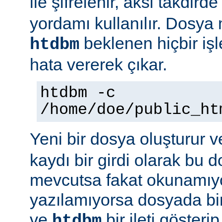
ile şifrelenir, aksi takdird
yordamı kullanılır. Dosya
beklenen hiçbir iş
htdbm
hata vererek çıkar.
htdbm -c
/home/doe/public_ht
Yeni bir dosya oluşturur v
kaydı bir girdi olarak bu
mevcutsa fakat okunamıy
yazılamıyorsa dosyada bir
ve
bir ileti gösteri
htdbm