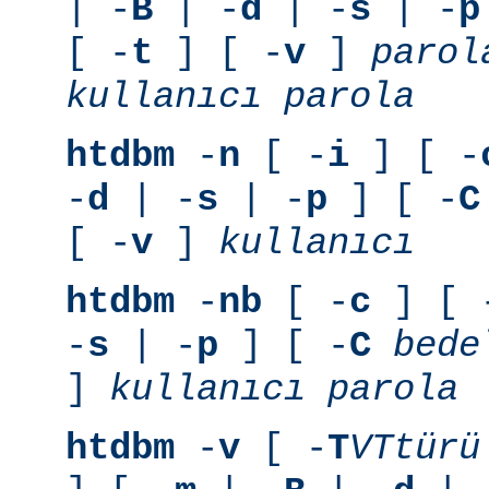
| -
B
| -
d
| -
s
| -
p
[ -
t
] [ -
v
]
parol
kullanıcı
parola
htdbm
-
n
[ -
i
] [ -
-
d
| -
s
| -
p
] [ -
C
[ -
v
]
kullanıcı
htdbm
-
nb
[ -
c
] [ 
-
s
| -
p
] [ -
C
bede
]
kullanıcı
parola
htdbm
-
v
[ -
T
VTtürü