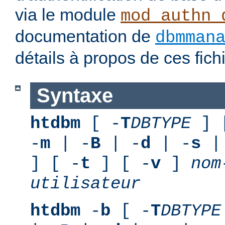
via le module
mod_authn_
documentation de
dbmman
détails à propos de ces fic
Syntaxe
htdbm
[ -
T
DBTYPE
] 
-
m
| -
B
| -
d
| -
s
|
] [ -
t
] [ -
v
]
nom
utilisateur
htdbm
-
b
[ -
T
DBTYPE