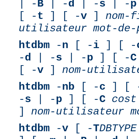
| -
B
| -
d
| -
s
| -
p
[ -
t
] [ -
v
]
nom-f
utilisateur
mot-de-
htdbm
-
n
[ -
i
] [ -
-
d
| -
s
| -
p
] [ -
C
[ -
v
]
nom-utilisat
htdbm
-
nb
[ -
c
] [ 
-
s
| -
p
] [ -
C
cost
]
nom-utilisateur
m
htdbm
-
v
[ -
T
DBTYPE