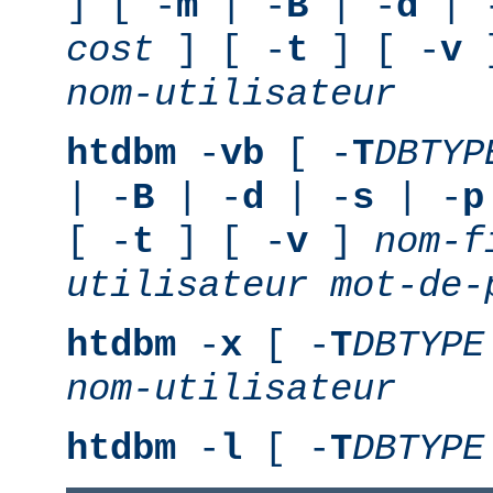
] [ -
m
| -
B
| -
d
| 
cost
] [ -
t
] [ -
v
nom-utilisateur
htdbm
-
vb
[ -
T
DBTYP
| -
B
| -
d
| -
s
| -
p
[ -
t
] [ -
v
]
nom-f
utilisateur
mot-de-
htdbm
-
x
[ -
T
DBTYPE
nom-utilisateur
htdbm
-
l
[ -
T
DBTYPE