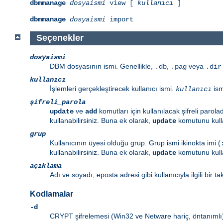
dbmmanage
dosyaismi
view [
kullanıcı
]
dbmmanage
dosyaismi
import
Seçenekler
dosyaismi
DBM dosyasının ismi. Genellikle,
,
veya
.db
.pag
.dir
kullanıcı
İşlemleri gerçekleştirecek kullanıcı ismi.
ism
kullanıcı
şifreli_parola
ve
komutları için kullanılacak şifreli parol
update
add
kullanabilirsiniz. Buna ek olarak,
komutunu kulla
update
grup
Kullanıcının üyesi olduğu grup. Grup ismi ikinokta imi (
kullanabilirsiniz. Buna ek olarak,
komutunu kulla
update
açıklama
Adı ve soyadı, eposta adresi gibi kullanıcıyla ilgili bir 
Kodlamalar
-d
CRYPT şifrelemesi (Win32 ve Netware hariç, öntanımlı