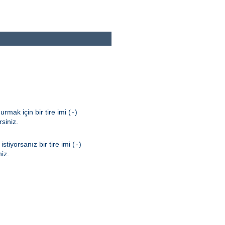
rmak için bir tire imi (
)
-
rsiniz.
tiyorsanız bir tire imi (
)
-
niz.