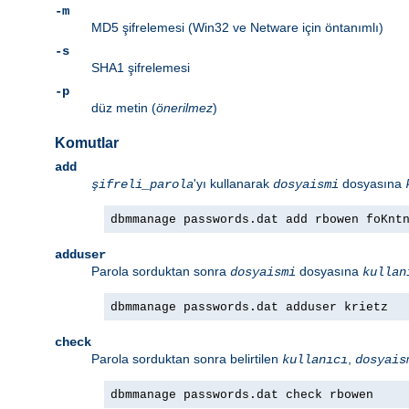
-m
MD5 şifrelemesi (Win32 ve Netware için öntanımlı)
-s
SHA1 şifrelemesi
-p
düz metin (
önerilmez
)
Komutlar
add
'yı kullanarak
dosyasına
şifreli_parola
dosyaismi
dbmmanage passwords.dat add rbowen foKnt
adduser
Parola sorduktan sonra
dosyasına
dosyaismi
kullan
dbmmanage passwords.dat adduser krietz
check
Parola sorduktan sonra belirtilen
,
kullanıcı
dosyais
dbmmanage passwords.dat check rbowen