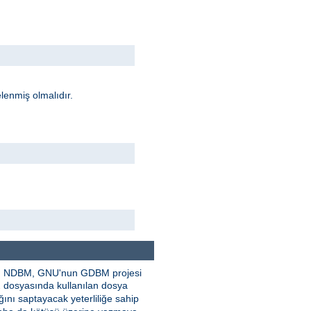
lenmiş olmalıdır.
SDBM, NDBM, GNU'nun GDBM projesi
dosyasında kullanılan dosya
i
nı saptayacak yeterliliğe sahip