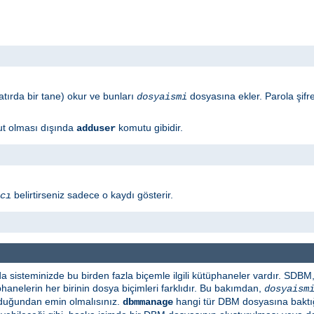
satırda bir tane) okur ve bunları
dosyasına ekler. Parola şifre
dosyaismi
t olması dışında
komutu gibidir.
adduser
belirtirseniz sadece o kaydı gösterir.
cı
 da sisteminizde bu birden fazla biçemle ilgili kütüphaneler vardır. 
phanelerin her birinin dosya biçimleri farklıdır. Bu bakımdan,
dosyaism
lduğundan emin olmalısınız.
hangi tür DBM dosyasına baktığı
dbmmanage