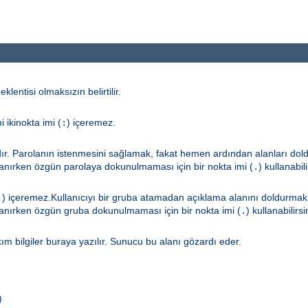
eklentisi olmaksızın belirtilir.
i ikinokta imi (
) içeremez.
:
adır. Parolanın istenmesini sağlamak, fakat hemen ardından alanları doldu
nırken özgün parolaya dokunulmaması için bir nokta imi (
) kullanabili
.
) içeremez.Kullanıcıyı bir gruba atamadan açıklama alanını doldurmak is
:
nırken özgün gruba dokunulmaması için bir nokta imi (
) kullanabilirsi
.
takım bilgiler buraya yazılır. Sunucu bu alanı gözardı eder.
)