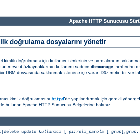
Apache HTTP Sunucusu Sürü
ik doğrulama dosyalarını yönetir
 kimlik doğrulaması için kullanıcı isimlerinin ve parolalarının saklanm
unun mevcut özkaynaklarının kullanımı sadece
tarafından ol
dbmmanage
eri bir DBM dosyasında saklanmak istenirse işe yarar. Düz metin bir verit
llanıcı kimlik doğrulamasını
'de yapılandırmak için gerekli yönergeler
httpd
de bulunan Apache HTTP Sunucusu Belgelerine bakınız.
k|delete|update
kullanıcı
[
şifreli_parola
[
grup
[,
grup
.