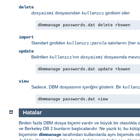
delete
dosyasından
girdisini siler.
dosyaismi
kullanıcı
dbmmanage passwords.dat delete rbowen
import
Standart girdiden
satırlarını (her 
kullanıcı
:
parola
update
Belirtilen
'nın
dosyasında mevcu
kullanıcı
dosyaismi
dbmmanage passwords.dat update rbowen
view
Sadece, DBM dosyasının içeriğini gösterir. Bir
kullanı
dbmmanage passwords.dat view
Hatalar
Birden fazla DBM dosya biçemi vardır ve büyük bir olasılıkla
ve Berkeley DB 2 bunların başlıcalarıdır. Ne yazık ki, bu kütü
biçeminin
tarafından kullanılanla aynı biçemde o
dbmmanage