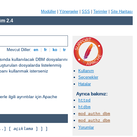
Modüller
|
Yönergeler
|
SSS
|
Terimler
|
Site Haritası
m 2.4
Mevcut Diller:
en
|
fr
|
ko
|
tr
asında kullanılacak DBM dosyalarını
uşturulan dosyalarda listelenmiş
Kullanım
abanı kullanmak isterseniz
Seçenekler
Hatalar
Ayrıca bakınız:
le ilgili ayrıntılar için Apache
httpd
htdbm
mod_authn_dbm
mod_authz_dbm
Yorumlar
..] [
açıklama
] ] ]