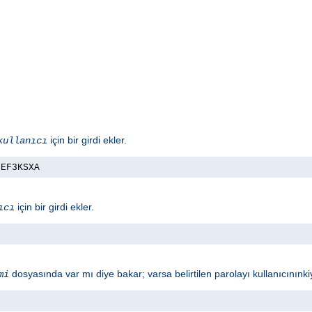
için bir girdi ekler.
kullanıcı
nEF3KSXA
için bir girdi ekler.
ıcı
dosyasında var mı diye bakar; varsa belirtilen parolayı kullanıcınınkiy
mi