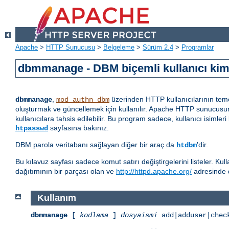
Apache
>
HTTP Sunucusu
>
Belgeleme
>
Sürüm 2.4
>
Programlar
dbmmanage - DBM biçemli kullanıcı kiml
,
üzerinden HTTP kullanıcılarının temel
dbmmanage
mod_authn_dbm
oluşturmak ve güncellemek için kullanılır. Apache HTTP sunucus
kullanıcılara tahsis edilebilir. Bu program sadece, kullanıcı isiml
sayfasına bakınız.
htpasswd
DBM parola veritabanı sağlayan diğer bir araç da
'dir.
htdbm
Bu kılavuz sayfası sadece komut satırı değiştirgelerini listeler. Ku
dağıtımının bir parçası olan ve
http://httpd.apache.org/
adresinde 
Kullanım
dbmmanage
[
kodlama
]
dosyaismi
add|adduser|chec