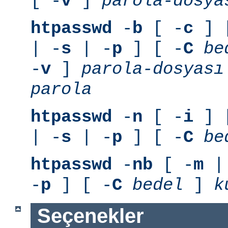
[ -
v
]
parola-dosya
htpasswd
-
b
[ -
c
] 
| -
s
| -
p
] [ -
C
be
-
v
]
parola-dosyası
parola
htpasswd
-
n
[ -
i
] 
| -
s
| -
p
] [ -
C
be
htpasswd
-
nb
[ -
m
|
-
p
] [ -
C
bedel
]
k
Seçenekler