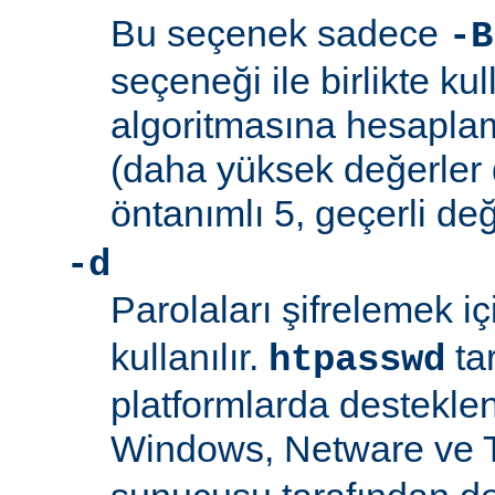
Bu seçenek sadece
-B
seçeneği ile birlikte kul
algoritmasına hesaplama
(daha yüksek değerler 
öntanımlı 5, geçerli değ
-d
Parolaları şifrelemek i
kullanılır.
ta
htpasswd
platformlarda desteklen
Windows, Netware ve 