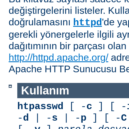
değiştirgelerini listeler. Kull
doğrulamasını
'de ya
httpd
gerekli yönergelerle ilgili ay
dağıtımının bir parçası olan
http://httpd.apache.org/
adre
Apache HTTP Sunucusu Belg
Kullanım
htpasswd
[ -
c
] [ -
-
d
| -
s
| -
p
] [ -
C