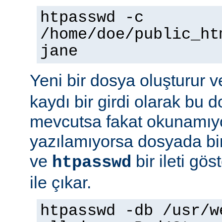
htpasswd -c
/home/doe/public_ht
jane
Yeni bir dosya oluşturur v
kaydı bir girdi olarak bu
mevcutsa fakat okunamıy
yazılamıyorsa dosyada bir
ve
bir ileti gö
htpasswd
ile çıkar.
htpasswd -db /usr/w