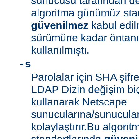
sunucusu tarafından d
algoritma günümüz sta
güvenilmez
kabul edil
sürümüne kadar öntanım
kullanılmıştı.
-s
Parolalar için SHA şifre
LDAP Dizin değişim biçe
kullanarak Netscape
sunucularına/sunucula
kolaylaştırır.Bu algor