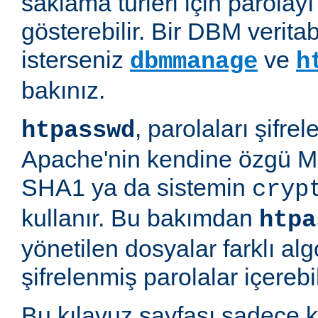
saklama türleri için parolayı 
gösterebilir. Bir DBM verit
isterseniz
ve
dbmmanage
h
bakınız.
, parolaları şifre
htpasswd
Apache'nin kendine özgü M
SHA1 ya da sistemin
cryp
kullanır. Bu bakımdan
htpa
yönetilen dosyalar farklı alg
şifrelenmiş parolalar içerebil
Bu kılavuz sayfası sadece k