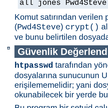
all jones Pwd4Steve
Komut satırından verilen 
(
)
al
Pwd4Steve
crypt()
ve bunu belirtilen dosyada
Güvenlik Değerlend
tarafından yön
htpasswd
dosyalarına sunucunun U
erişilememelidir; yani dosy
okunabilecek bir yerde b
Bu program bir setuid çalışt