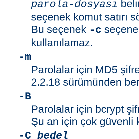
beli
parola-dosyası
seçenek komut satırı söz
Bu seçenek
seçeneği
-c
kullanılamaz.
-m
Parolalar için MD5 şifre
2.2.18 sürümünden beri
-B
Parolalar için bcrypt şif
Şu an için çok güvenli 
-C
bedel