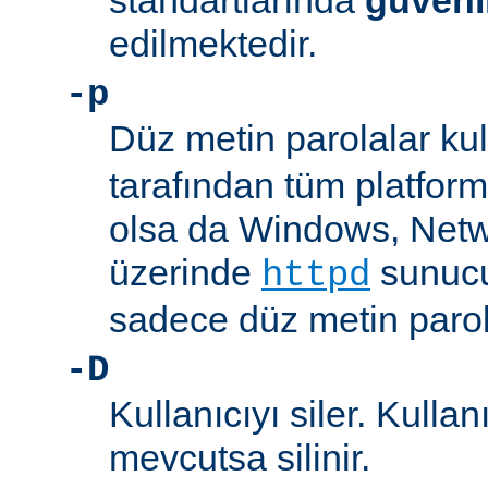
standartlarında
güveni
edilmektedir.
-p
Düz metin parolalar kull
tarafından tüm platform
olsa da Windows, Net
üzerinde
sunucu
httpd
sadece düz metin parola
-D
Kullanıcıyı siler. Kullan
mevcutsa silinir.