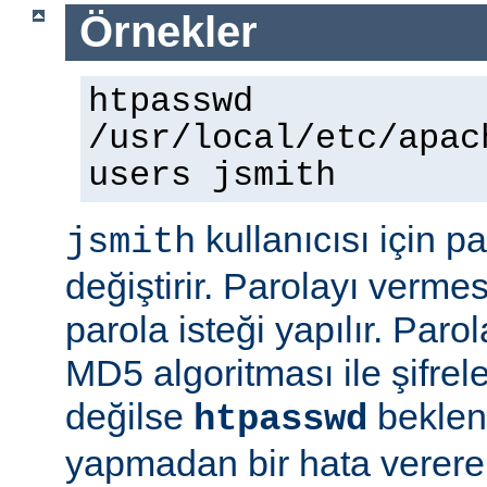
Örnekler
htpasswd
/usr/local/etc/apac
users jsmith
kullanıcısı için p
jsmith
değiştirir. Parolayı vermes
parola isteği yapılır. Paro
MD5 algoritması ile şifre
değilse
beklene
htpasswd
yapmadan bir hata vererek