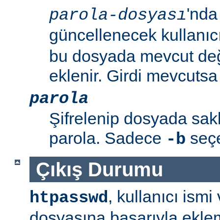
'nda
parola-dosyası
güncellenecek kullanıc
bu dosyada mevcut değil
eklenir. Girdi mevcutsa p
parola
Şifrelenip dosyada sa
parola. Sadece
seçen
-b
Çıkış Durumu
, kullanıcı ism
htpasswd
dosyasına başarıyla ekle