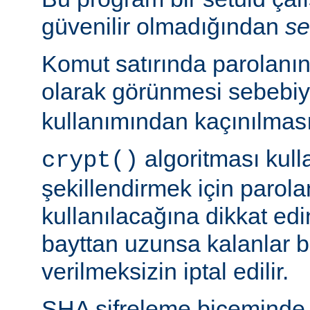
güvenilir olmadığından
se
Komut satırında parolanı
olarak görünmesi sebebi
kullanımından kaçınılması
algoritması kulla
crypt()
şekillendirmek için parolan
kullanılacağına dikkat edi
bayttan uzunsa kalanlar bi
verilmeksizin iptal edilir.
SHA şifreleme biçeminde 