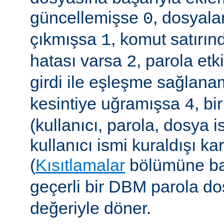
güncellemişse
, dosyala
0
çıkmışsa
, komut satırın
1
hatası varsa
, parola etk
2
girdi ile eşleşme sağla
kesintiye uğramışsa
, b
4
(kullanıcı, parola, dosya 
kullanıcı ismi kuraldışı ka
(
Kısıtlamalar
bölümüne ba
geçerli bir DBM parola d
değeriyle döner.