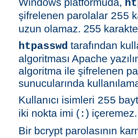
Windows platformuda,
ht
şifrelenen parolalar
k
255
uzun olamaz. 255 karakterd
tarafından kul
htpasswd
algoritması Apache yazılı
algoritma ile şifrelenen 
sunucularında kullanılama
Kullanıcı isimleri
bayt
255
iki nokta imi (
) içeremez.
:
Bir bcrypt parolasının ka