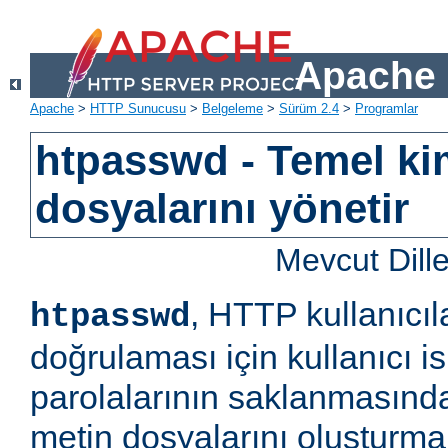
Apache 
Apache
>
HTTP Sunucusu
>
Belgeleme
>
Sürüm 2.4
>
Programlar
htpasswd - Temel ki
dosyalarını yönetir
Mevcut Dill
, HTTP kullanıcıl
htpasswd
doğrulaması için kullanıcı is
parolalarının saklanmasında
metin dosyalarını oluşturm