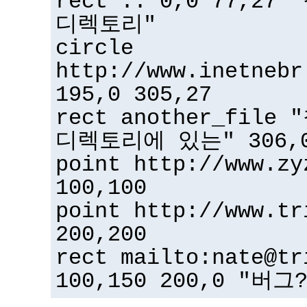
rect .. 0,0 77,2
디렉토리"
circle
http://www.inetnebr
195,0 305,27
rect another_fil
디렉토리에 있는" 306,0
point http://www.zy
100,100
point http://www.tr
200,200
rect mailto:nate@tr
100,150 200,0 "버그?