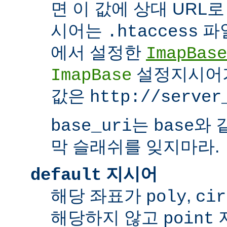
면 이 값에 상대 URL
시어는
파
.htaccess
에서 설정한
ImapBase
설정지시어
ImapBase
값은
http://server
는
와 
base_uri
base
막 슬래쉬를 잊지마라.
지시어
default
해당 좌표가
,
poly
cir
해당하지 않고
point