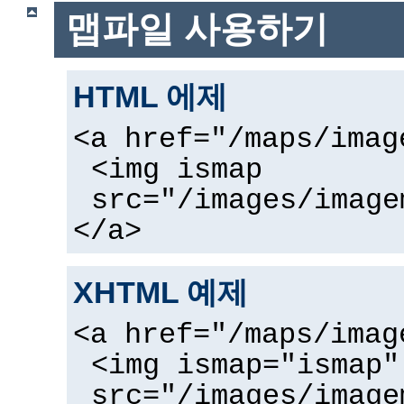
맵파일 사용하기
HTML 에제
<a href="/maps/imag
<img ismap
src="/images/image
</a>
XHTML 예제
<a href="/maps/imag
<img ismap="ismap"
src="/images/image