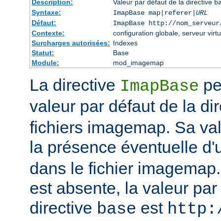
Description:
Valeur par défaut de la directive
b
Syntaxe:
ImapBase map|referer|
URL
Défaut:
ImapBase http://nom_serveur
Contexte:
configuration globale, serveur virtu
Surcharges autorisées:
Indexes
Statut:
Base
Module:
mod_imagemap
La directive
per
ImapBase
valeur par défaut de la di
fichiers imagemap. Sa val
la présence éventuelle d'
dans le fichier imagemap. 
est absente, la valeur par
directive
est
base
http: