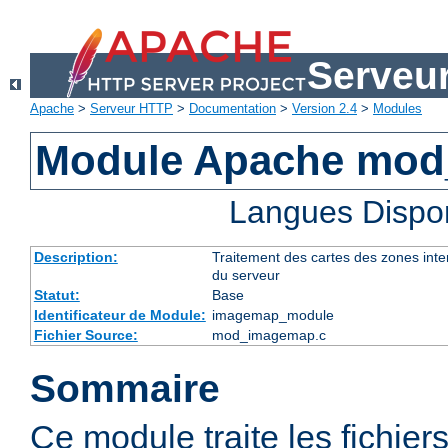
Serveu
Apache
>
Serveur HTTP
>
Documentation
>
Version 2.4
>
Modules
Module Apache mo
Langues Dispo
Description:
Traitement des cartes des zones int
du serveur
Statut:
Base
Identificateur de Module:
imagemap_module
Fichier Source:
mod_imagemap.c
Sommaire
Ce module traite les fichier