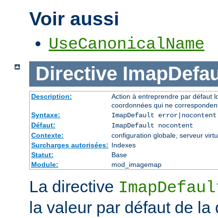
Voir aussi
UseCanonicalName
Directive
ImapDefau
Description:
Action à entreprendre par défaut 
coordonnées qui ne correspondent
Syntaxe:
ImapDefault error|nocontent
Défaut:
ImapDefault nocontent
Contexte:
configuration globale, serveur virtu
Surcharges autorisées:
Indexes
Statut:
Base
Module:
mod_imagemap
La directive
ImapDefaul
la valeur par défaut de la