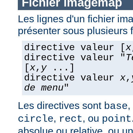
Fichier imagemap
Les lignes d'un fichier 
présenter sous plusieurs 
directive valeur [
x
directive valeur "
T
[
x
,
y
...]
directive valeur
x
,
de menu
"
Les directives sont
,
base
,
, ou
circle
rect
point
absolue ou relative, ou u