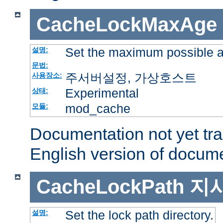
CacheLockMaxAge
Set the maximum possible a
설명:
문법:
주서버설정, 가상호스트
사용장소:
Experimental
상태:
mod_cache
모듈:
Documentation not yet tr
English version of docum
CacheLockPath
지
Set the lock path directory.
설명: