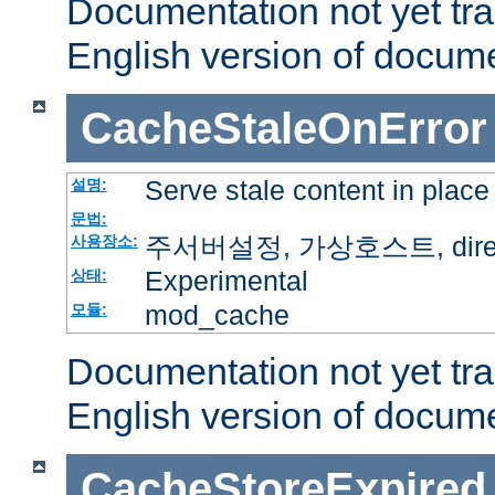
Documentation not yet tr
English version of docum
CacheStaleOnError
Serve stale content in place
설명:
문법:
주서버설정, 가상호스트, directo
사용장소:
Experimental
상태:
mod_cache
모듈:
Documentation not yet tr
English version of docum
CacheStoreExpired