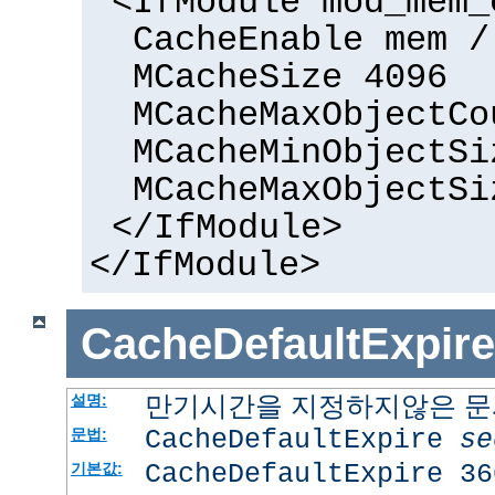
<IfModule mod_mem_
CacheEnable mem /
MCacheSize 4096
MCacheMaxObjectCo
MCacheMinObjectSi
MCacheMaxObjectSi
</IfModule>
</IfModule>
CacheDefaultExpire
만기시간을 지정하지않은 문서
설명:
CacheDefaultExpire
se
문법:
CacheDefaultExpire 36
기본값: