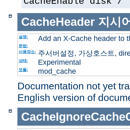
CacheEnable disk /
CacheHeader
지시
Add an X-Cache header to t
설명:
문법:
주서버설정, 가상호스트, directo
사용장소:
Experimental
상태:
mod_cache
모듈:
Documentation not yet tr
English version of docum
CacheIgnoreCacheC