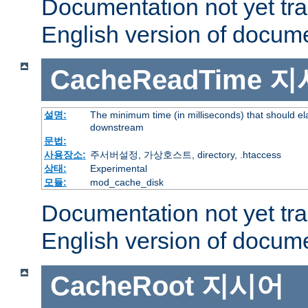
Documentation not yet tr
English version of docum
CacheReadTime
지
설명:
The minimum time (in milliseconds) that should el
downstream
문법:
사용장소:
주서버설정, 가상호스트, directory, .htaccess
상태:
Experimental
모듈:
mod_cache_disk
Documentation not yet tr
English version of docum
CacheRoot
지시어