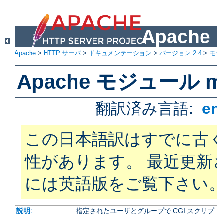
Apach
Apache
>
HTTP サーバ
>
ドキュメンテーション
>
バージョン 2.4
>
モ
Apache モジュール m
翻訳済み言語:
e
この日本語訳はすでに古
性があります。 最近更
には英語版をご覧下さい
説明:
指定されたユーザとグループで CGI スクリ