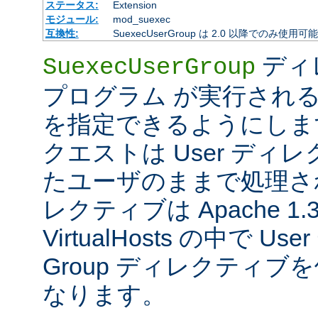
ステータス:
Extension
モジュール:
mod_suexec
互換性:
SuexecUserGroup は 2.0 以降でのみ使用可
ディ
SuexecUserGroup
プログラム が実行され
を指定できるようにします
クエストは User ディ
たユーザのままで処理さ
レクティブは Apache 1
VirtualHosts の中で 
Group ディレクティ
なります。