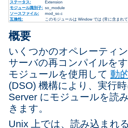
ステータス:
Extension
モジュール識別子:
so_module
ソースファイル:
mod_so.c
互換性:
このモジュールは Window では (常に含まれて
概要
いくつかのオペレーティ
サーバの再コンパイルをす
モジュールを使用して
動
(DSO) 機構により、実行時に 
Server にモジュールを
きます。
Unix 上では、読み込ま