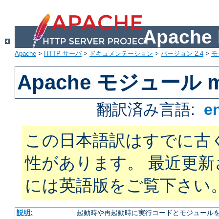
Apach
Apache
>
HTTP サーバ
>
ドキュメンテーション
>
バージョン 2.4
>
モ
Apache モジュール m
翻訳済み言語:
e
この日本語訳はすでに古
性があります。 最近更
には英語版をご覧下さい
説明:
起動時や再起動時に実行コードとモジュール