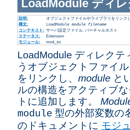
LoadModule
ディレ
説明:
オブジェクトファイルやライブラリをリンクし
構文:
LoadModule
module filename
コンテキスト:
サーバ設定ファイル, バーチャルホスト
ステータス:
Extension
モジュール:
mod_so
LoadModule ディレク
うオブジェクトファイル
をリンクし、
module
と
ルの構造をアクティブな
トに追加します。
Modul
型の外部変数の
module
のドキュメントに
モジ