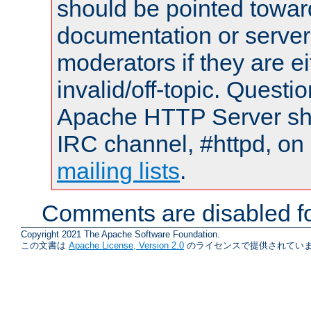
should be pointed towar
documentation or serve
moderators if they are 
invalid/off-topic. Quest
Apache HTTP Server shou
IRC channel, #httpd, on 
mailing lists
.
Comments are disabled fo
Copyright 2021 The Apache Software Foundation.
この文書は
Apache License, Version 2.0
のライセンスで提供されていま