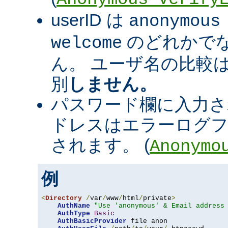
userID は
anonymous
のどれかで
welcome
ん。 ユーザ名の比較
別
しません。
パスワード欄に入力さ
ドレスはエラーログフ
されます。 (
Anonymo
例
<
Directory
/
var
/
www
/
html
/
private
>
AuthName
"Use 'anonymous' & Email address
AuthType
Basic
AuthBasicProvider
 file anon
