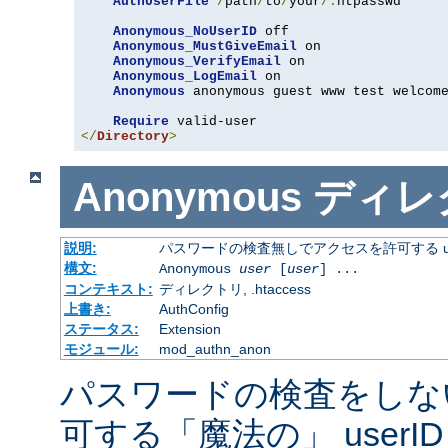
AuthUserFile
/
path
/
to
/
your
/.
htpasswd

Anonymous_NoUserID
 off

Anonymous_MustGiveEmail
 on

Anonymous_VerifyEmail
 on

Anonymous_LogEmail
 on

Anonymous
 anonymous guest www test welcome
Require
</
Directory
>
Anonymous
ディレ
説明:
パスワードの検査無しでアクセスを許可する us
構文:
Anonymous
user
[
user
] ...
コンテキスト:
ディレクトリ, .htaccess
上書き:
AuthConfig
ステータス:
Extension
モジュール:
mod_authn_anon
パスワードの検査をしな
可する「魔法の」 userI