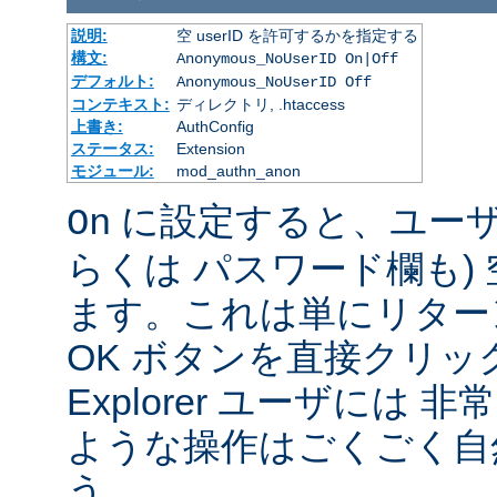
説明:
空 userID を許可するかを指定する
構文:
Anonymous_NoUserID On|Off
デフォルト:
Anonymous_NoUserID Off
コンテキスト:
ディレクトリ, .htaccess
上書き:
AuthConfig
ステータス:
Extension
モジュール:
mod_authn_anon
に設定すると、ユーザは 
On
らくは パスワード欄も)
ます。これは単にリター
OK ボタンを直接クリック
Explorer ユーザには
ような操作はごくごく自
う。