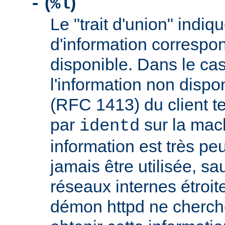
(
)
-
%l
Le "trait d'union" indiq
d'information correspo
disponible. Dans le cas
l'information non dispon
(RFC 1413) du client t
par
sur la mach
identd
information est très peu
jamais être utilisée, sa
réseaux internes étroit
démon httpd ne cherche