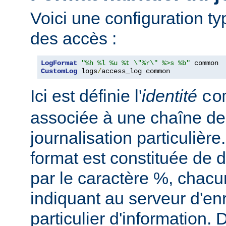
Voici une configuration ty
des accès :
LogFormat
"%h %l %u %t \"%r\" %>s %b"
CustomLog
 logs
/
access_log common
Ici est définie l'
identité
co
associée à une chaîne de
journalisation particulièr
format est constituée de d
par le caractère %, chacu
indiquant au serveur d'en
particulier d'information.