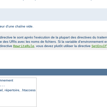
leur d'une chaîne vide.
directive le sont
après
l'exécution de la plupart des directives du traitem
 des URIs avec les noms de fichiers. Si la variable d'environnement es
directive
, vous devez plutôt utiliser la directive
RewriteRule
SetEnvIf
ronnement
...
el, répertoire, .htaccess