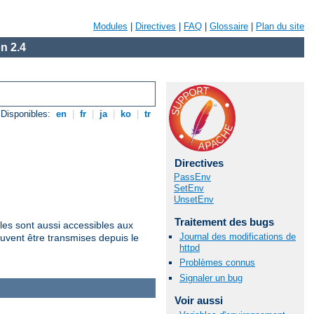
Modules
|
Directives
|
FAQ
|
Glossaire
|
Plan du site
n 2.4
Disponibles:
en
|
fr
|
ja
|
ko
|
tr
Directives
PassEnv
SetEnv
UnsetEnv
Traitement des bugs
les sont aussi accessibles aux
Journal des modifications de
uvent être transmises depuis le
httpd
Problèmes connus
Signaler un bug
Voir aussi