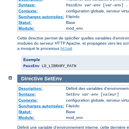
Syntaxe:
PassEnv
var-env
[
var-env
] .
Contexte:
configuration globale, serveur virtu
Surcharges autorisées:
FileInfo
Statut:
Base
Module:
mod_env
Cette directive permet de spécifier quelles variables d'envir
modules du serveur HTTP Apache, et propagées vers les script
a invoqué le processus
.
httpd
Exemple
PassEnv
 LD_LIBRARY_PATH
Directive
SetEnv
Description:
Définit des variables d'environnem
Syntaxe:
SetEnv
var-env
[
valeur
]
Contexte:
configuration globale, serveur virtu
Surcharges autorisées:
FileInfo
Statut:
Base
Module:
mod_env
Définit une variable d'environnement interne, cette dernière