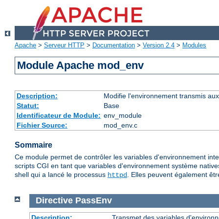
Apache
>
Serveur HTTP
>
Documentation
>
Version 2.4
>
Modules
Module Apache mod_env
Description:
Modifie l'environnement transmis aux
Statut:
Base
Identificateur de Module:
env_module
Fichier Source:
mod_env.c
Sommaire
Ce module permet de contrôler les variables d'environnement inte
scripts CGI en tant que variables d'environnement système native
shell qui a lancé le processus
. Elles peuvent également êtr
httpd
Directive
PassEnv
Description:
Transmet des variables d'environn