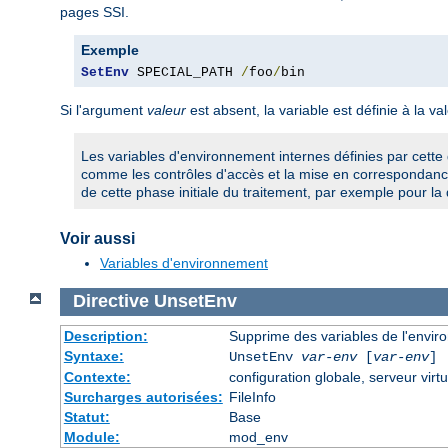
pages SSI.
Exemple
SetEnv
 SPECIAL_PATH 
/
foo
/
bin
Si l'argument
valeur
est absent, la variable est définie à la va
Les variables d'environnement internes définies par cette 
comme les contrôles d'accès et la mise en correspondance
de cette phase initiale du traitement, par exemple pour la 
Voir aussi
Variables d'environnement
Directive
UnsetEnv
Description:
Supprime des variables de l'envi
Syntaxe:
UnsetEnv
var-env
[
var-env
] 
Contexte:
configuration globale, serveur virtu
Surcharges autorisées:
FileInfo
Statut:
Base
Module:
mod_env