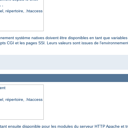
..
el, répertoire, .htaccess
onnement système natives doivent être disponibles en tant que variable
s CGI et les pages SSI. Leurs valeurs sont issues de l'environnement n
ent
el, répertoire, .htaccess
 étant ensuite disponible pour les modules du serveur HTTP Apache et t