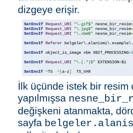
dizgeye erişir.
SetEnvIf
Request_URI
"\.gif$"
 nesne_bir_resim
SetEnvIf
Request_URI
"\.jpg$"
 nesne_bir_resim
SetEnvIf
Request_URI
"\.xbm$"
 nesne_bir_resim
SetEnvIf
Referer
 belgeler\.alanismi\.example\.
SetEnvIf
 object_is_image xbm XBIT_PROCESSING
=
SetEnvIf
Request_URI
"\.(.*)$"
 EXTENSION
=
$1

SetEnvIf
^
TS  
^[
a-z
]
  TS_VAR
İlk üçünde istek bir resim 
yapılmışsa
nesne_bir_
değişkeni atanmakta, dö
sayfa
belgeler.alani