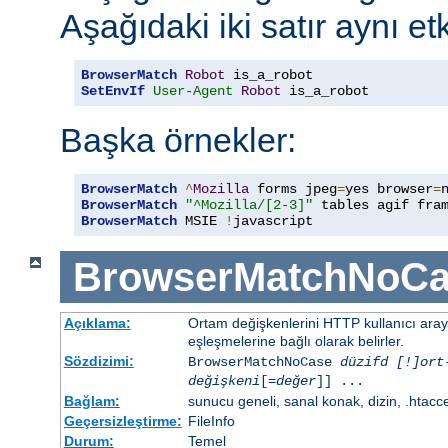
Aşağıdaki iki satır aynı etk
BrowserMatch
Robot
SetEnvIf
User-Agent
Robot
 is_a_robot
Başka örnekler:
BrowserMatch
^
Mozilla
 forms jpeg
=
yes browser
=
BrowserMatch
"^Mozilla/[2-3]"
BrowserMatch
 MSIE 
!
javascript
BrowserMatchNoCa
Açıklama:
Ortam değişkenlerini HTTP kullanıcı ara
eşleşmelerine bağlı olarak belirler.
Sözdizimi:
BrowserMatchNoCase
düzifd [!]ort
değişkeni
[=
değer
]] ...
Bağlam:
sunucu geneli, sanal konak, dizin, .htacc
Geçersizleştirme:
FileInfo
Durum:
Temel