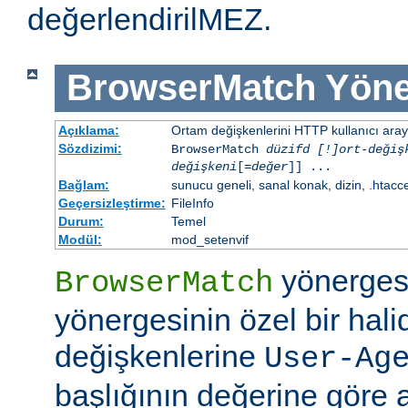
değerlendirilMEZ.
BrowserMatch
Yöne
Açıklama:
Ortam değişkenlerini HTTP kullanıcı aray
Sözdizimi:
BrowserMatch
düzifd [!]ort-değiş
değişkeni
[=
değer
]] ...
Bağlam:
sunucu geneli, sanal konak, dizin, .htacc
Geçersizleştirme:
FileInfo
Durum:
Temel
Modül:
mod_setenvif
yönerges
BrowserMatch
yönergesinin özel bir hali
değişkenlerine
User-Ag
başlığının değerine göre 