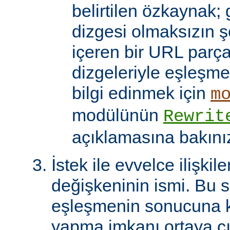
belirtilen özkaynak; 
dizgesi olmaksızın 
içeren bir URL parça
dizgeleriyle eşleşmel
bilgi edinmek için
m
modülünün
Rewrit
açıklamasına bakını
İstek ile evvelce ilişkil
değişkeninin ismi. Bu 
eşleşmenin sonucuna k
yapma imkanı ortaya çı