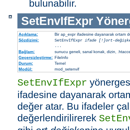
bulunabilir.
SetEnvIfExpr
Yöner
Açıklama:
Bir ap_expr ifadesine dayanarak ortam d
Sözdizimi:
SetEnvIfExpr
ifade [!]ort-değişk
...
Bağlam:
sunucu geneli, sanal konak, dizin, .htacc
Geçersizleştirme:
FileInfo
Durum:
Temel
Modül:
mod_setenvif
yönergesi
SetEnvIfExpr
ifadesine dayanarak orta
değer atar. Bu ifadeler ç
değerlendirilirerek
SetEn