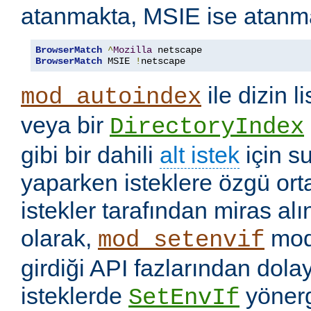
atanmakta, MSIE ise atanm
BrowserMatch
^
Mozilla
BrowserMatch
 MSIE 
!
netscape
ile dizin l
mod_autoindex
veya bir
DirectoryIndex
gibi bir dahili
alt istek
için s
yaparken isteklere özgü ort
istekler tarafından miras a
olarak,
mod
mod_setenvif
girdiği API fazlarından dolay
isteklerde
yönerge
SetEnvIf