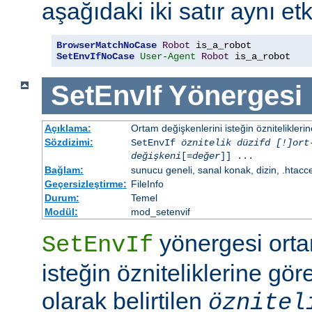
aşağıdaki iki satır aynı etk
BrowserMatchNoCase
Robot
SetEnvIfNoCase
User-Agent
Robot
 is_a_robot
SetEnvIf
Yönergesi
Açıklama:
Ortam değişkenlerini isteğin özniteliklerin
Sözdizimi:
SetEnvIf
öznitelik düzifd [!]ort
değişkeni
[=
değer
]] ...
Bağlam:
sunucu geneli, sanal konak, dizin, .htacc
Geçersizleştirme:
FileInfo
Durum:
Temel
Modül:
mod_setenvif
yönergesi orta
SetEnvIf
isteğin özniteliklerine göre
olarak belirtilen
öznitel