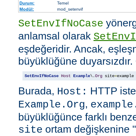
Durum:
Temel
Modül:
mod_setenvif
yönerg
SetEnvIfNoCase
anlamsal olarak
SetEnvI
eşdeğeridir. Ancak, eşleş
büyüklüğüne duyarsızdır.
SetEnvIfNoCase
Host
Example
\.
Org
 site
=
example
Burada,
HTTP iste
Host:
,
Example.Org
example
büyüklüğünce farklı benzer
ortam değişkenine "
site