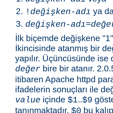
ya d
!
değişken-adı
değişken-adı
=
değe
İlk biçemde değişkene "1" 
İkincisinde atanmış bir 
yapılır. Üçüncüsünde ise 
bire bir atanır. 2
değer
itibaren Apache httpd para
ifadelerin sonuçları ile de
içinde
..
göste
value
$1
$9
tanınmaktadır.
bu kalıp
$0