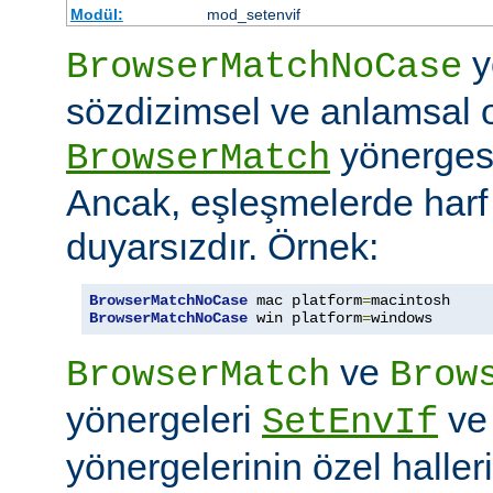
Modül:
mod_setenvif
y
BrowserMatchNoCase
sözdizimsel ve anlamsal 
yönergesi
BrowserMatch
Ancak, eşleşmelerde har
duyarsızdır. Örnek:
BrowserMatchNoCase
 mac platform
=
BrowserMatchNoCase
 win platform
=
windows
ve
BrowserMatch
Brow
yönergeleri
v
SetEnvIf
yönergelerinin özel haller