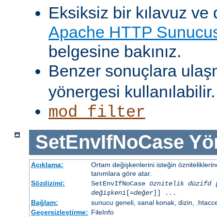
Eksiksiz bir kılavuz ve 
Apache HTTP Sunucusu
belgesine bakınız.
Benzer sonuçlara ulaş
yönergesi kullanılabilir.
mod_filter
SetEnvIfNoCase
Yö
Açıklama:
Ortam değişkenlerini isteğin öznitelikler
tanımlara göre atar.
Sözdizimi:
SetEnvIfNoCase
öznitelik düzifd 
değişkeni
[=
değer
]] ...
Bağlam:
sunucu geneli, sanal konak, dizin, .htacc
Geçersizleştirme:
FileInfo