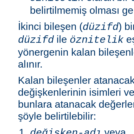
belirtilmemiş olması ger
İkinci bileşen (
) b
düzifd
ile
eş
düzifd
öznitelik
yönergenin kalan bileşen
alınır.
Kalan bileşenler atanaca
değişkenlerinin isimleri ve
bunlara atanacak değerle
şöyle belirtilebilir:
veya
değişken-adı