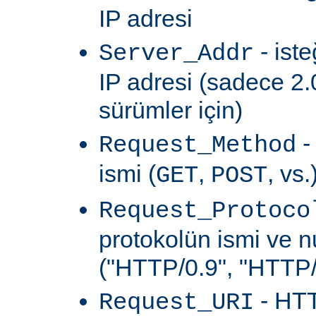
IP adresi
- ist
Server_Addr
IP adresi (sadece 2.
sürümler için)
-
Request_Method
ismi (
,
, vs.
GET
POST
Request_Protoco
protokolün ismi ve 
("HTTP/0.9", "HTTP/1
- HTT
Request_URI