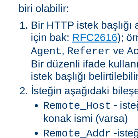
biri olabilir:
Bir HTTP istek başlığı al
için bak:
RFC2616
); ö
,
ve
Agent
Referer
A
Bir düzenli ifade kullan
istek başlığı belirtilebilir
İsteğin aşağıdaki bileşe
- ist
Remote_Host
konak ismi (varsa)
-iste
Remote_Addr