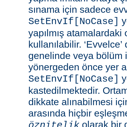
sınama için sadece ev
y
SetEnvIf[NoCase]
yapılmış atamalardaki 
kullanılabilir. ‘Evvelce
genelinde veya bölüm 
yönergeden önce yer a
y
SetEnvIf[NoCase]
kastedilmektedir. Orta
dikkate alınabilmesi için
arasında hiçbir eşleş
olarak bir 
öznitelik