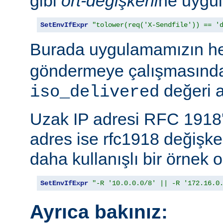
gibi
ort-değişkeni
ne uygul
SetEnvIfExpr
"tolower(req('X-Sendfile')) == '
Burada uygulamamızın h
göndermeye çalışmasında
değeri a
iso_delivered
Uzak IP adresi RFC 1918'
adres ise rfc1918 değişk
daha kullanışlı bir örnek o
SetEnvIfExpr
"-R '10.0.0.0/8' || -R '172.16.0
Ayrıca bakınız: