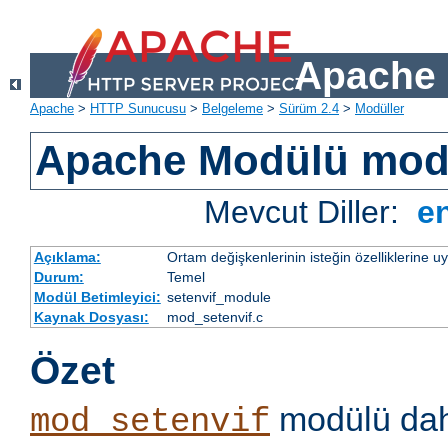
Apache 
Apache
>
HTTP Sunucusu
>
Belgeleme
>
Sürüm 2.4
>
Modüller
Apache Modülü mod
Mevcut Diller:
e
Açıklama:
Ortam değişkenlerinin isteğin özelliklerine 
Durum:
Temel
Modül Betimleyici:
setenvif_module
Kaynak Dosyası:
mod_setenvif.c
Özet
modülü dahi
mod_setenvif