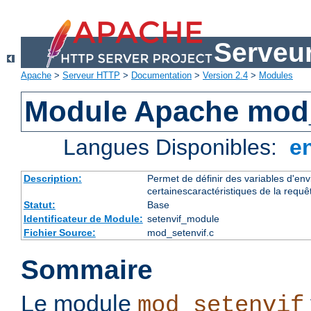
Serveu
Apache
>
Serveur HTTP
>
Documentation
>
Version 2.4
>
Modules
Module Apache mod_
Langues Disponibles:
e
Description:
Permet de définir des variables d'en
certainescaractéristiques de la requê
Statut:
Base
Identificateur de Module:
setenvif_module
Fichier Source:
mod_setenvif.c
Sommaire
Le module
mod_setenvif