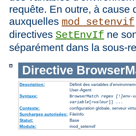
requête. En outre, à cause 
auxquelles
mod_setenvif
directives
ne son
SetEnvIf
séparément dans la sous-re
Directive
BrowserM
Description:
Définit des variables d'environne
User-Agent
Syntaxe:
BrowserMatch
regex [!]env-v
variable
[=
valeur
]] ...
Contexte:
configuration globale, serveur virtu
Surcharges autorisées:
FileInfo
Statut:
Base
Module:
mod_setenvif