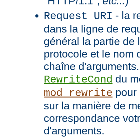
"HTTP/1.1",
etc...
)
- la 
Request_URI
dans la ligne de req
général la partie de 
protocole et le nom 
chaîne d'arguments. 
du m
RewriteCond
pour 
mod_rewrite
sur la manière de me
correspondance vot
d'arguments.