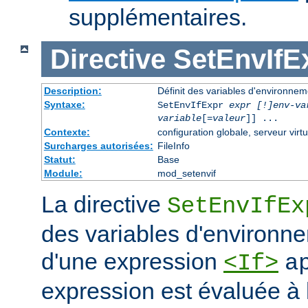
supplémentaires.
Directive
SetEnvIfE
Description:
Définit des variables d'environne
Syntaxe:
SetEnvIfExpr
expr [!]env-va
variable
[=
valeur
]] ...
Contexte:
configuration globale, serveur virtu
Surcharges autorisées:
FileInfo
Statut:
Base
Module:
mod_setenvif
La directive
SetEnvIfEx
des variables d'environne
d'une expression
<If>
a
expression est évaluée à l'