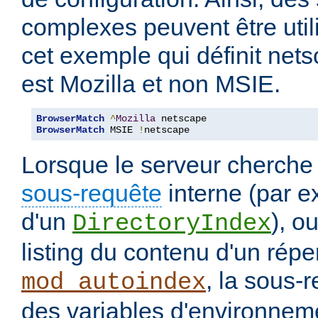
complexes peuvent être uti
cet exemple qui définit nets
est Mozilla et non MSIE.
BrowserMatch
^
Mozilla
BrowserMatch
 MSIE 
!
netscape
Lorsque le serveur cherche
sous-requête
interne (par e
d'un
), o
DirectoryIndex
listing du contenu d'un répe
, la sous-
mod_autoindex
des variables d'environneme