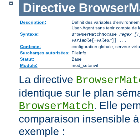
Directive
BrowserM
Description:
Définit des variables d'environne
User-Agent sans tenir compte de l
Syntaxe:
BrowserMatchNoCase
regex [!
variable
[=
valeur
]] ...
Contexte:
configuration globale, serveur virtu
Surcharges autorisées:
FileInfo
Statut:
Base
Module:
mod_setenvif
La directive
BrowserMat
identique sur le plan séma
. Elle pe
BrowserMatch
comparaison insensible à
exemple :