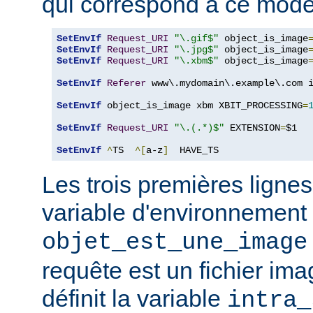
qui correspond à ce modè
SetEnvIf
Request_URI
"\.gif$"
 object_is_image
SetEnvIf
Request_URI
"\.jpg$"
 object_is_image
SetEnvIf
Request_URI
"\.xbm$"
 object_is_image
SetEnvIf
Referer
 www\.mydomain\.example\.com i
SetEnvIf
 object_is_image xbm XBIT_PROCESSING
=
SetEnvIf
Request_URI
"\.(.*)$"
 EXTENSION
=
$1

SetEnvIf
^
TS  
^[
a-z
]
  HAVE_TS
Les trois premières lignes
variable d'environnement
objet_est_une_image
requête est un fichier ima
définit la variable
intra_