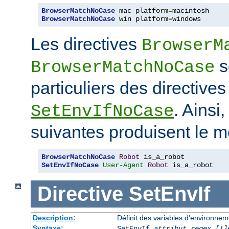
BrowserMatchNoCase
 mac platform
=
BrowserMatchNoCase
 win platform
=
windows
Les directives
BrowserM
s
BrowserMatchNoCase
particuliers des directive
. Ainsi
SetEnvIfNoCase
suivantes produisent le m
BrowserMatchNoCase
Robot
SetEnvIfNoCase
User-Agent
Robot
 is_a_robot
Directive
SetEnvIf
Description:
Définit des variables d'environneme
Syntaxe:
SetEnvIf
attribut regex [!]