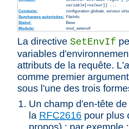
variable
[=
valeur
]] ...
Contexte:
configuration globale, serveur virtu
Surcharges autorisées:
FileInfo
Statut:
Base
Module:
mod_setenvif
La directive
pe
SetEnvIf
variables d'environnement
attributs de la requête. L'
a
comme premier argument 
sous l'une des trois forme
Un champ d'en-tête de
la
RFC2616
pour plus d
propos) ; par exemple 