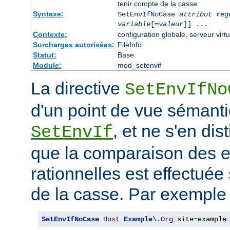
tenir compte de la casse
Syntaxe:
SetEnvIfNoCase
attribut reg
variable
[=
valeur
]] ...
Contexte:
configuration globale, serveur virtu
Surcharges autorisées:
FileInfo
Statut:
Base
Module:
mod_setenvif
La directive
SetEnvIfNo
d'un point de vue sémanti
, et ne s'en dis
SetEnvIf
que la comparaison des 
rationnelles est effectuée
de la casse. Par exemple 
SetEnvIfNoCase
Host
Example
\.
Org
 site
=
example