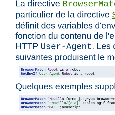
La directive
BrowserMat
particulier de la directive
définit des variables d'e
fonction du contenu de l'
HTTP
. Les 
User-Agent
suivantes produisent le m
BrowserMatch
Robot
SetEnvIf
User-Agent
Robot
 is_a_robot
Quelques exemples suppl
BrowserMatch
^
Mozilla
 forms jpeg
=
yes browser
=
BrowserMatch
"^Mozilla/[2-3]"
BrowserMatch
 MSIE 
!
javascript