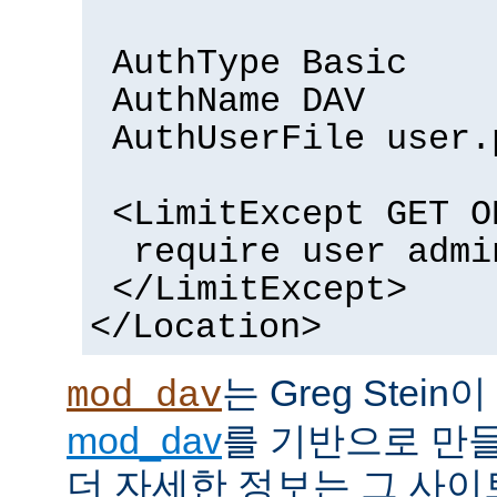
AuthType Basic
AuthName DAV
AuthUserFile user.
<LimitExcept GET O
require user admi
</LimitExcept>
</Location>
는 Greg Stein
mod_dav
mod_dav
를 기반으로 만들
더 자세한 정보는 그 사이