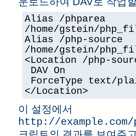
운로드하여 DAV로 작업할
Alias /phparea
/home/gstein/php_fi
Alias /php-source
/home/gstein/php_fi
<Location /php-sour
DAV On
ForceType text/pla
</Location>
이 설정에서
http://example.com/
크립트의 결과를 보여주고