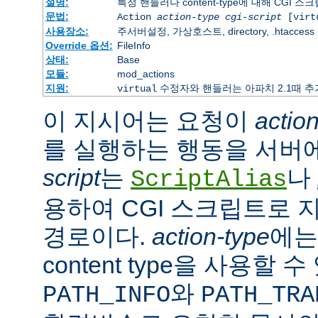
설명:
특정 핸들러나 content-type에 대해 CGI 
문법:
Action
action-type
cgi-script
[virt
사용장소:
주서버설정, 가상호스트, directory, .htaccess
Override 옵션:
FileInfo
상태:
Base
모듈:
mod_actions
지원:
수정자와 핸들러는 아파치 2.1때 
virtual
이 지시어는 요청이
actio
를 실행하는 행동을 서버
script
는
나
ScriptAlias
용하여 CGI 스크립트로 
경로이다.
action-type
에
content type을 사용할 
와
PATH_INFO
PATH_TRA