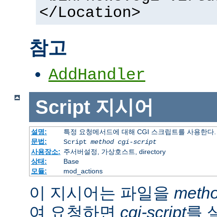
</Location>
참고
AddHandler
Script
지시어
설명:
특정 요청메서드에 대해 CGI 스크립트를 사용한다.
문법:
Script
method
cgi-script
사용장소:
주서버설정, 가상호스트, directory
상태:
Base
모듈:
mod_actions
이 지시어는 파일을
meth
여 요청하면
cgi-script
를 