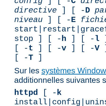
config
] [ -
C
direc
directive
] [ -
D
pa
niveau
] [ -
E
fichi
start|restart|grace
stop ] [ -
h
] [ -
l
]
[ -
t
] [ -
v
] [ -
V
]
[ -
T
]
Sur les
systèmes Window
additionnelles suivantes s
httpd
[ -
k
install|config|unin