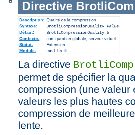
Directive
BrotliCom
Description:
Qualité de la compression
Syntaxe:
BrotliCompressionQuality
value
Défaut:
BrotliCompressionQuality 5
Contexte:
configuration globale, serveur virtuel
Statut:
Extension
Module:
mod_brotli
La directive
BrotliComp
permet de spécifier la qual
compression (une valeur e
valeurs les plus hautes c
compression de meilleure 
lente.