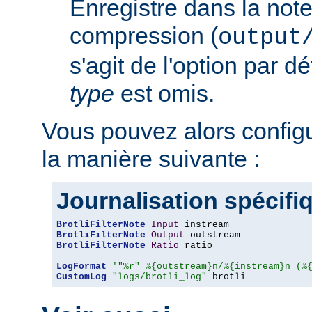
Enregistre dans la note
compression (
output
s'agit de l'option par d
type
est omis.
Vous pouvez alors config
la manière suivante :
Journalisation spécifi
BrotliFilterNote
Input
BrotliFilterNote
Output
BrotliFilterNote
Ratio
 ratio

LogFormat
'"%r" %{outstream}n/%{instream}n (%
CustomLog
"logs/brotli_log"
 brotli