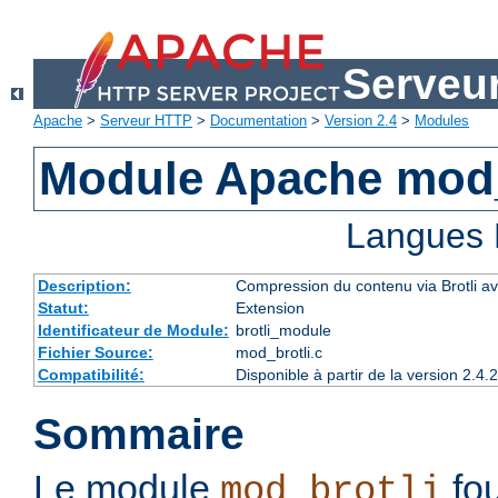
Serveu
Apache
>
Serveur HTTP
>
Documentation
>
Version 2.4
>
Modules
Module Apache mod_
Langues 
Description:
Compression du contenu via Brotli ava
Statut:
Extension
Identificateur de Module:
brotli_module
Fichier Source:
mod_brotli.c
Compatibilité:
Disponible à partir de la version 2.
Sommaire
Le module
fou
mod_brotli