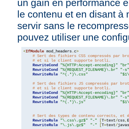
un gain en performance 
le contenu et en disant à 
servir sans le recompress
pouvez utiliser une configu
<
IfModule
 mod_headers
.
c
>
# Sert des fichiers CSS compressés par br
# et si le client supporte brotli.
RewriteCond
"%{HTTP:Accept-encoding}"
"br
RewriteCond
"%{REQUEST_FILENAME}\.br"
"-s
RewriteRule
"^(.*)\.css"
"$1
# Sert des fichiers JS compressés par bro
# et si le client supporte brotli.
RewriteCond
"%{HTTP:Accept-encoding}"
"br
RewriteCond
"%{REQUEST_FILENAME}\.br"
"-s
RewriteRule
"^(.*)\.js"
"$1
# Sert des types de contenu corrects, et 
RewriteRule
"\.css\.gz$"
"-"
[
T
=
text
/
css
,
RewriteRule
"\.js\.gz$"
"-"
[
T
=
text
/
java