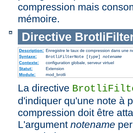
compression mais conso
mémoire.
Directive
BrotliFilt
Description:
Enregistre le taux de compression dans une not
Syntaxe:
BrotliFilterNote [
type
]
notename
Contexte:
configuration globale, serveur virtuel
Statut:
Extension
Module:
mod_brotli
La directive
BrotliFilt
d'indiquer qu'une note à 
compression doit être att
L'argument
notename
per