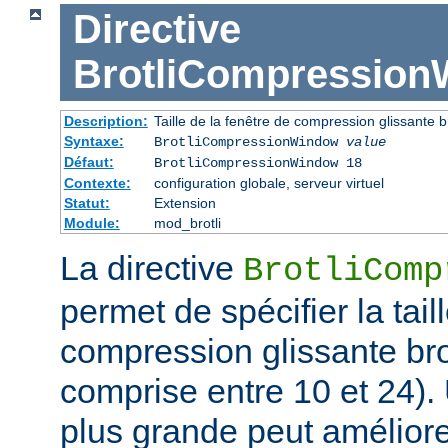
Directive
BrotliCompressio
Description:
Taille de la fenêtre de compression glissante br
Syntaxe:
BrotliCompressionWindow
value
Défaut:
BrotliCompressionWindow 18
Contexte:
configuration globale, serveur virtuel
Statut:
Extension
Module:
mod_brotli
La directive
BrotliComp
permet de spécifier la tail
compression glissante bro
comprise entre 10 et 24). 
plus grande peut améliorer