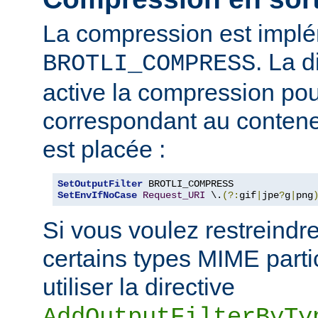
La compression est impl
. La d
BROTLI_COMPRESS
active la compression po
correspondant au contene
est placée :
SetOutputFilter
SetEnvIfNoCase
Request_URI
 \.
(?:
gif
|
jpe
?
g
|
png
Si vous voulez restreindr
certains types MIME parti
utiliser la directive
AddOutputFilterByTy