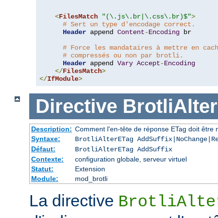
<
FilesMatch
"(\.js\.br|\.css\.br)$"
>
# Sert un type d'encodage correct.
Header
 append 
Content
-
Encoding
 br

# Force les mandataires à mettre en cac
# compressés ou non par brotli.
Header
 append 
Vary
Accept
-
Encoding
</
FilesMatch
>
</
IfModule
>
Directive
BrotliAlte
Description:
Comment l'en-tête de réponse ETag doit être 
Syntaxe:
BrotliAlterETag AddSuffix|NoChange|R
Défaut:
BrotliAlterETag AddSuffix
Contexte:
configuration globale, serveur virtuel
Statut:
Extension
Module:
mod_brotli
La directive
BrotliAlte