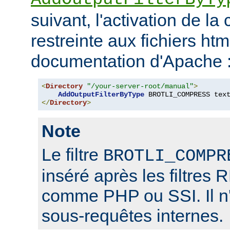
suivant, l'activation de l
restreinte aux fichiers htm
documentation d'Apache 
<
Directory
"/your-server-root/manual"
>
AddOutputFilterByType
 BROTLI_COMPRESS tex
</
Directory
>
Note
Le filtre
BROTLI_COMPR
inséré après les filtr
comme PHP ou SSI. Il n'
sous-requêtes internes.