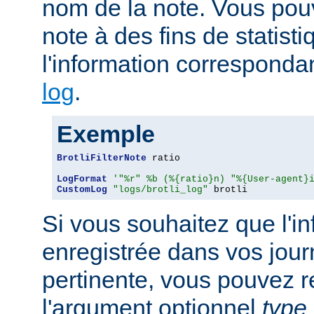
nom de la note. Vous pouv
note à des fins de statist
l'information corresponda
log
.
Exemple
BrotliFilterNote
 ratio

LogFormat
'"%r" %b (%{ratio}n) "%{User-agent}
CustomLog
"logs/brotli_log"
 brotli
Si vous souhaitez que l'i
enregistrée dans vos jour
pertinente, vous pouvez 
l'argument optionnel
type