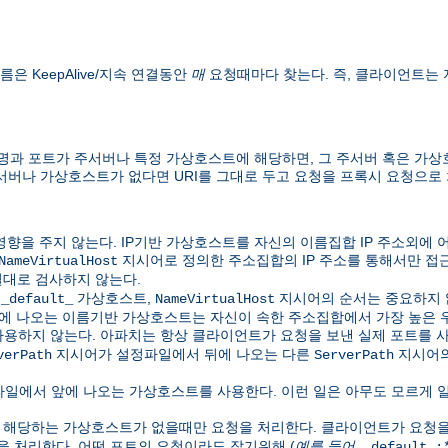
름은 KeepAlive/지속 연결동안
매
요청때마다 찾는다. 즉, 클라이언트는
트명과 포트가 주서버나 특정 가상호스트에 해당하면, 그 주서버 혹은 가상호
주서버나 가상호스트가 없다면 URI를 그대로 두고 요청을 프록시 요청으로
을 주지 않는다. IP기반 가상호스트를 자신의 이름집합 IP 주소외에 어
지시어로 정의한 주소집합의 IP 주소를 통해서만 접근
NameVirtualHost
절대로 검사하지 않는다.
,
가상호스트,
지시어의 순서는 중요하지 
_default_
NameVirtualHost
에 나오는 이름기반 가상호스트는 자신이 속한 주소집합에서 가장 높은 
사용하지 않는다. 아파치는 항상 클라이언트가 요청을 보낸 실제 포트를 
지시어가 설정파일에서 뒤에 나오는 다른
지시어의
verPath
ServerPath
파일에서 앞에 나오는 가상호스트를 사용한다. 이런 일은 아무도 모르게 일
 해당하는 가상호스트가 없을때만 요청을 처리한다. 클라이언트가 요청을
을 처리한다. 어떤 포트의 요청이라도 잡기위해 (
예를 들어
,
_default_: