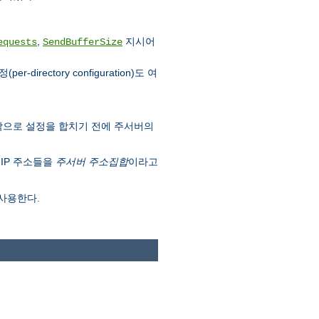
,
지시어
equests
SendBufferSize
ectory configuration)도 여
막으로 설정을 합치기 전에 주서버의
 IP 주소들을
주서버 주소집합
이라고
사용한다.