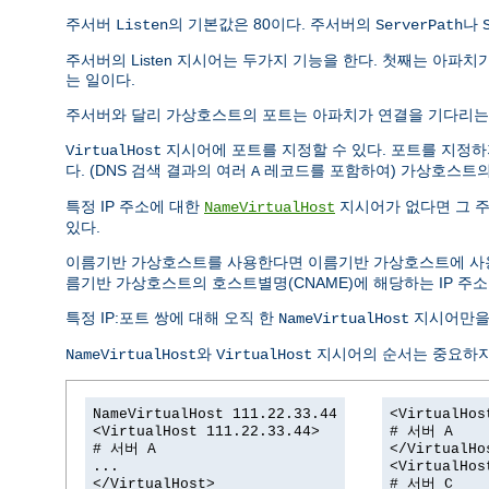
주서버
의 기본값은 80이다. 주서버의
나
Listen
ServerPath
주서버의 Listen 지시어는 두가지 기능을 한다. 첫째는 아파
는 일이다.
주서버와 달리 가상호스트의 포트는 아파치가 연결을 기다리는
지시어에 포트를 지정할 수 있다. 포트를 지정
VirtualHost
다. (DNS 검색 결과의 여러
레코드를 포함하여) 가상호스트의
A
특정 IP 주소에 대한
지시어가 없다면 그 주
NameVirtualHost
있다.
이름기반 가상호스트를 사용한다면 이름기반 가상호스트에 사용
름기반 가상호스트의 호스트별명(CNAME)에 해당하는 IP 주소
특정 IP:포트 쌍에 대해 오직 한
지시어만을
NameVirtualHost
와
지시어의 순서는 중요하지
NameVirtualHost
VirtualHost
NameVirtualHost 111.22.33.44
<VirtualHos
<VirtualHost 111.22.33.44>
# 서버 A
# 서버 A
</VirtualHo
...
<VirtualHos
</VirtualHost>
# 서버 C