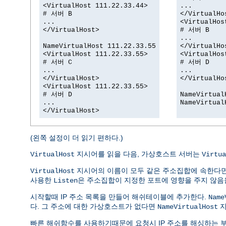
<VirtualHost 111.22.33.44>
...
# 서버 B
</VirtualHo
...
<VirtualHos
</VirtualHost>
# 서버 B
...
NameVirtualHost 111.22.33.55
</VirtualHo
<VirtualHost 111.22.33.55>
<VirtualHos
# 서버 C
# 서버 D
...
...
</VirtualHost>
</VirtualHo
<VirtualHost 111.22.33.55>
# 서버 D
NameVirtual
...
NameVirtual
</VirtualHost>
(왼쪽 설정이 더 읽기 편하다.)
지시어를 읽을 다음, 가상호스트 서버는
VirtualHost
Virtua
지시어의 이름이 모두 같은 주소집합에 속한다
VirtualHost
사용한
은 주소집합이 지정한 포트에 영향을 주지 않음
Listen
시작할때 IP 주소 목록을 만들어 해쉬테이블에 추가한다.
Name
다. 그 주소에 대한 가상호스트가 없다면
지
NameVirtualHost
빠른 해쉬함수를 사용하기때문에 요청시 IP 주소를 해싱하는 부