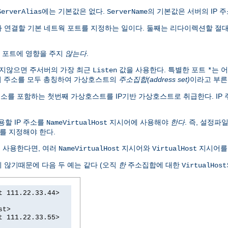
에는 기본값은 없다.
의 기본값은 서버의 IP 
ServerAlias
ServerName
치가 연결할 기본 네트웍 포트를 지정하는 일이다. 둘째는 리다이렉션할 절대
 포트에 영향을 주지
않는다
.
하지않으면 주서버의 가장 최근
값을 사용한다. 특별한 포트
는 
Listen
*
 주소를 모두 총칭하여 가상호스트의
주소집합(address set)
이라고 부른
소를 포함하는 첫번째 가상호스트를 IP기반 가상호스트로 취급한다. IP
할 IP 주소를
지시어에 사용해야
한다
. 즉, 설정파
NameVirtualHost
를 지정해야 한다.
 사용한다면, 여러
지시어와
지시어를 
NameVirtualHost
VirtualHost
 않기때문에 다음 두 예는 같다 (오직
한
주소집합에 대한
VirtualHost
t 111.22.33.44>
st>
t 111.22.33.55>