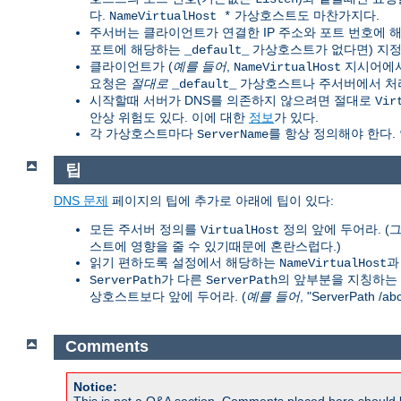
다.
가상호스트도 마찬가지다.
NameVirtualHost *
주서버는 클라이언트가 연결한 IP 주소와 포트 번호에 해
포트에 해당하는
가상호스트가 없다면) 지정
_default_
클라이언트가 (
예를 들어
,
지시어에서
NameVirtualHost
요청은
절대로
가상호스트나 주서버에서 처
_default_
시작할때 서버가 DNS를 의존하지 않으려면 절대로
Vir
안상 위험도 있다. 이에 대한
정보
가 있다.
각 가상호스트마다
를 항상 정의해야 한다.
ServerName
팁
DNS 문제
페이지의 팁에 추가로 아래에 팁이 있다:
모든 주서버 정의를
정의 앞에 두어라. 
VirtualHost
스트에 영향을 줄 수 있기때문에 혼란스럽다.)
읽기 편하도록 설정에서 해당하는
NameVirtualHost
가 다른
의 앞부분을 지칭하는 
ServerPath
ServerPath
상호스트보다 앞에 두어라. (
예를 들어
, "ServerPath /
Comments
Notice:
This is not a Q&A section. Comments placed here should 