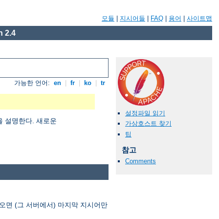
모듈
|
지시어들
|
FAQ
|
용어
|
사이트맵
 2.4
가능한 언어:
en
|
fr
|
ko
|
tr
설정파일 읽기
을 설명한다. 새로운
가상호스트 찾기
팁
참고
Comments
오면 (그 서버에서) 마지막 지시어만