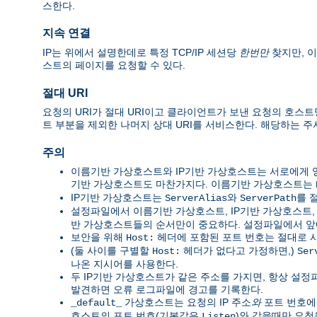
스한다.
지속 연결
IP는 위에서 설명한데로 특정 TCP/IP 세션당
한번만
찾지만, 이
스트의 페이지를 요청할 수 있다.
절대 URI
요청의 URI가 절대 URI이고 클라이언트가 보낸 요청의 호스
트 부분을 제외한 나머지 상대 URI를 서비스한다. 해당하는 
주의
이름기반 가상호스트와 IP기반 가상호스트는 서로에게 영향
기반 가상호스트도 마찬가지다. 이름기반 가상호스트는
IP기반 가상호스트는
와
를 
ServerAlias
ServerPath
설정파일에서 이름기반 가상호스트, IP기반 가상호스트
반 가상호스트들의 순서만이 중요하다. 설정파일에서 앞
보안을 위해
헤더에 포함된 포트 번호는 절대로 
Host:
(둘 사이를 구별할
헤더가 없다고 가정하면,)
Host:
Ser
나온 지시어를 사용한다.
두 IP기반 가상호스트가 같은 주소를 가지면, 항상 설정
발견하면 오류 로그파일에 경고를 기록한다.
가상호스트는 요청의 IP 주소
와
포트 번호에
_default_
호스트의 포트 번호(기본값은
)와 같을때만 요청
Listen