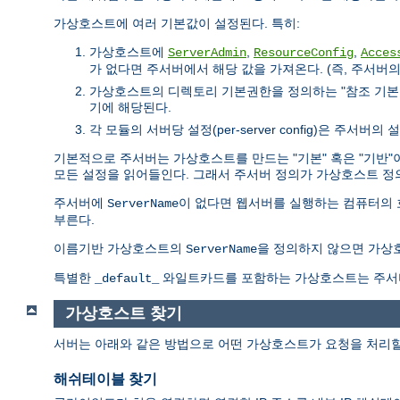
가상호스트에 여러 기본값이 설정된다. 특히:
가상호스트에
,
,
ServerAdmin
ResourceConfig
Acces
가 없다면 주서버에서 해당 값을 가져온다. (즉, 주서버의
가상호스트의 디렉토리 기본권한을 정의하는 "참조 기본값(lookup
기에 해당된다.
각 모듈의 서버당 설정(per-server config)은 주서
기본적으로 주서버는 가상호스트를 만드는 "기본" 혹은 "기반
모든 설정을 읽어들인다. 그래서 주서버 정의가 가상호스트 정
주서버에
이 없다면 웹서버를 실행하는 컴퓨터의
ServerName
부른다.
이름기반 가상호스트의
을 정의하지 않으면 가
ServerName
특별한
와일트카드를 포함하는 가상호스트는 주서
_default_
가상호스트 찾기
서버는 아래와 같은 방법으로 어떤 가상호스트가 요청을 처리할
해쉬테이블 찾기