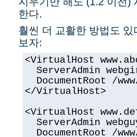
지우기만 해도 (1.2 이전
한다.
훨씬 더 교활한 방법도 있
보자:
<VirtualHost www.ab
ServerAdmin webgi
DocumentRoot /www
</VirtualHost>
<VirtualHost www.de
ServerAdmin webgu
DocumentRoot /www