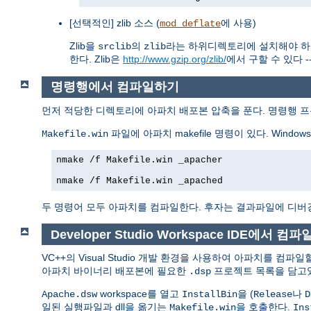
[선택적인] zlib 소스 (
에 사용)
mod_deflate
Zlib을
의
라는 하위디렉토리에 설치해야 하
srclib
zlib
한다. Zlib은
http://www.gzip.org/zlib/
에서 구할 수 있다 -
명령행에서 컴파일하기
먼저 적당한 디렉토리에 아파치 배포본 압축을 푼다. 명령행 
파일에 아파치 makefile 명령이 있다. Window
Makefile.win
nmake /f Makefile.win _apacher

nmake /f Makefile.win _apached
두 명령어 모두 아파치를 컴파일한다. 후자는 결과파일에 디버
Developer Studio Workspace IDE에서 컴
VC++의 Visual Studio 개발 환경을 사용하여 아파치를 컴파일할 수
아파치 바이너리 배포본에 필요한
프로젝트 목록을 담고있
.dsp
workspace를 열고
을 (
나
Apache.dsw
InstallBin
Release
D
일된 실행파일과 dll을 옮기는
을 호출한다.
Makefile.win
Ins