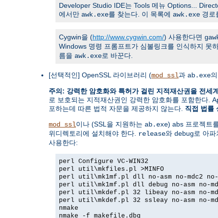
Developer Studio IDE는 Tools 메뉴 Options... Direc
에서만
를 찾는다. 이 목록에
경로
awk.exe
awk.exe
Cygwin을 (
http://www.cygwin.com/
) 사용한다면
gaw
Windows 명령 프롬프트가 심볼링크를 인식하지 못하기
름을
로 바꾼다.
awk.exe
[선택적인] OpenSSL 라이브러리 (
과
의
mod_ssl
ab.exe
주의: 강력한 암호화와 특허가 걸린 지적재산권을 전세
로 보호되는 지적재산권인 강력한 암호화를 포함한다. Apache
포하는데 따른 법적 자문을 제공하지 않는다.
직접 법률 
이나 (SSL을 지원하는
) abs 프로젝트
mod_ssl
ab.exe
위디렉토리에 설치해야 한다.
와
로 아파
release
debug
사용한다:
perl Configure VC-WIN32
perl util\mkfiles.pl >MINFO
perl util\mk1mf.pl dll no-asm no-mdc2 no
perl util\mk1mf.pl dll debug no-asm no-m
perl util\mkdef.pl 32 libeay no-asm no-m
perl util\mkdef.pl 32 ssleay no-asm no-m
nmake
nmake -f makefile.dbg