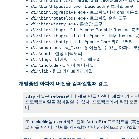
- SDBM auth 데이터베이스 암
dir
\bin\htdbm.exe
- Basic auth 암호파일 도구
dir
\bin\htpasswd.exe
- 로그파일에서 dns 이름을
dir
\bin\logresolve.exe
- 로그파일 순환 도구
dir
\bin\rotatelogs.exe
- 콘솔창 도구
dir
\bin\wintty.exe
- Apache Portable Runtim
dir
\bin\libapr.dll
- Apache Utility Runt
dir
\bin\libaprutil.dll
- Apache Core 라이브러리
dir
\bin\libhttpd.dll
- 읽어들일 수 있는 아파치 모
dir
\modules\mod_*.so
- 설정 디렉토리
dir
\conf
- 비어있는 로그 디렉토리
dir
\logs
- C 언어 헤더파일
dir
\include
- 링크 라이브러리파일
dir
\lib
개발중인 아파치 버전을 컴파일할때 경고
파일은
마다 새로 만들어진다. 개발자의 시
.dsp
release
프로젝트파일을 컴파일할 수 없다. 프로젝트에서 직접 모
다.
또, makefile을 export하기 전에
프로젝트를 (혹
BuildBin
로 만들어진다. 전체를 컴파일해야만 정상적으로 컴파일할때