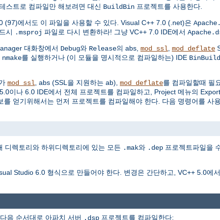
 테스트로 컴파일만 해보려면 대신
프로젝트를 사용한다.
BuildBin
0 (97)에서도 이 파일을 사용할 수 있다. Visual C++ 7.0 (.net)은
Apache
반드시
파일로 다시 변환하라! 그냥 VC++ 7.0 IDE에서
.msproj
Apache.d
ion Manager 대화창에서
와
의 abs,
,
S
Debug
Release
mod_ssl
mod_deflate
만
를 실행하거나 (이 모듈을 명시적으로 컴파일하는) IDE
nmake
BinBuil
자가
, abs (SSL을 지원하는 ab),
를 컴파일할때 필요하다
mod_ssl
mod_deflate
이나 6.0 IDE에서 전체 프로젝트를 컴파일하고, Project 메뉴의 Export fo
보를 얻기위해서는 먼저 프로젝트를 컴파일해야 한다. 다음 명령어를 사
재 디렉토리와 하위디렉토리에 있는 모든
와
프로젝트파일을 
.mak
.dep
Studio 6.0 형식으로 만들어야 한다. 변경은 간단하고, VC++ 5.0
다음 순서대로 아파치 서버
프로젝트를 컴파일한다:
.dsp