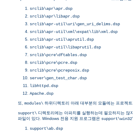
srclib\apr\apr.dsp
srclib\apr\libapr.dsp
srclib\apr-util\uri\gen_uri_delims.dsp
srclib\apr-util\xml\expat\lib\xml.dsp
srclib\apr-util\aprutil.dsp
srclib\apr-util\libaprutil.dsp
srclib\pcre\dftables.dsp
srclib\pcre\pcre.dsp
srclib\pcre\pcreposix.dsp
server\gen_test_char.dsp
libhttpd.dsp
Apache.dsp
또,
하위디렉토리 아래 대부분의 모듈에는 프로젝트
modules\
디렉토리에는 아파치를 실행하는데 필요하지는 않지
support\
파일이 있다. Windows 전용 지원 프로그램은
support\win32
support\ab.dsp