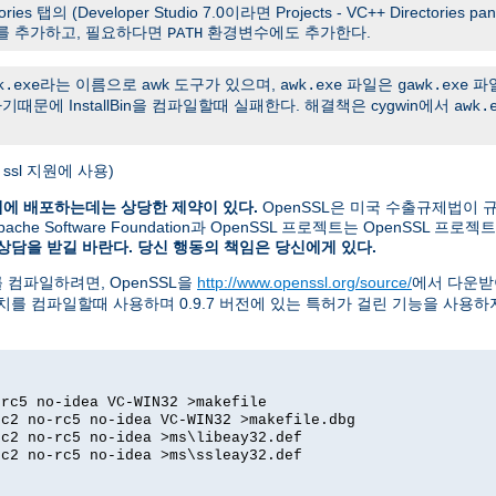
tories 탭의 (Developer Studio 7.0이라면 Projects - VC++ Directories p
를 추가하고, 필요하다면
환경변수에도 추가한다.
PATH
라는 이름으로 awk 도구가 있으며,
파일은
파일
k.exe
awk.exe
gawk.exe
때문에 InstallBin을 컴파일할때 실패한다. 해결책은 cygwin에서
awk.
 ssl 지원에 사용)
계에 배포하는데는 상당한 제약이 있다.
OpenSSL은 미국 수출규제법이 
 Software Foundation과 OpenSSL 프로젝트는 OpenSSL 프로
상담을 받길 바란다. 당신 행동의 책임은 당신에게 있다.
를 컴파일하려면, OpenSSL을
http://www.openssl.org/source/
에서 다운
치를 컴파일할때 사용하며 0.9.7 버전에 있는 특허가 걸린 기능을 사용하
-rc5 no-idea VC-WIN32 >makefile
dc2 no-rc5 no-idea VC-WIN32 >makefile.dbg
dc2 no-rc5 no-idea >ms\libeay32.def
dc2 no-rc5 no-idea >ms\ssleay32.def