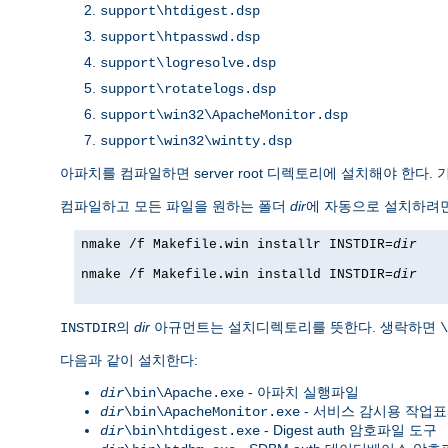
support\htdigest.dsp
support\htpasswd.dsp
support\logresolve.dsp
support\rotatelogs.dsp
support\win32\ApacheMonitor.dsp
support\win32\wintty.dsp
아파치를 컴파일하면 server root 디렉토리에 설치해야 한다
컴파일하고 모든 파일을 원하는 폴더
dir
에 자동으로 설치하려
nmake /f Makefile.win installr INSTDIR=
dir
nmake /f Makefile.win installd INSTDIR=
dir
의
dir
아규먼트는 설치디렉토리를 뜻한다. 생락하면
INSTDIR
\
다음과 같이 설치한다:
- 아파치 실행파일
dir
\bin\Apache.exe
- 서비스 감시용 작업
dir
\bin\ApacheMonitor.exe
- Digest auth 암호파일 도구
dir
\bin\htdigest.exe