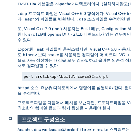
기본값은
디렉토리이다. (설치하지않고)
INSTDIR=
/Apache2
프로젝트 파일은 Visual C++ 6.0 형식이다. Visual C++ 5.
.dsp
과
파일들로 변환한다.
소스파일을 수정하면 
.msproj
.dsp
또, Visual C++ 7.0 (.net) 사용자는 Build 메뉴, Configurat
한다.
에
이나
디렉토리가 있는 경우에
srclib
openssl
zlib
수 있다.
Export한
파일들이 혼란스럽지만, Visual C++ 5.0 사용
.mak
도
보다
를 사용하면 컴파일이 더 빠르다. VC++ 5.0
binenv
nmake
으로 자동 생성하는 대상을 모두 컴파일하고 올바른 의존성 정
서도 컴파일할 수 있다:
perl srclib\apr\build\fixwin32mak.pl
소스
최상위
디렉토리에서 명령어를 실행해야 한다. 현
httpd
을 수정한다.
프로젝트파일을 다듬어서 패치를 보낸다면, 프로젝트파일을 Visual 
최소한의 컴파일 옵션과 링커 옵션을 사용해야 한다.
프로젝트 구성요소
workspace와
스크립트는 
Apache.dsw
makefile.win
nmake