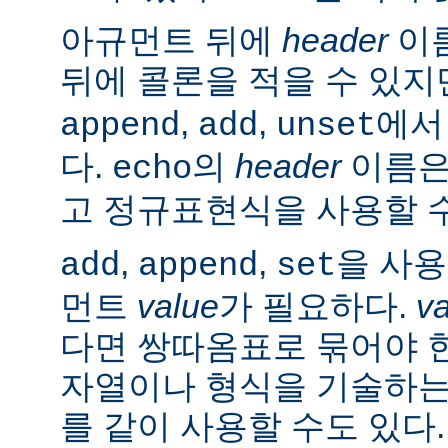
아규먼트 뒤에
header
이름
뒤에 콜론을 적을 수 있지
,
,
에서
append
add
unset
다.
의
header
이름은
echo
고 정규표현식을 사용할 수
,
,
을 사
add
append
set
먼트
value
가 필요하다.
v
다면 쌍따옴표로 묶어야 
자열이나 형식을 기술하는
를 같이 사용할 수도 있다