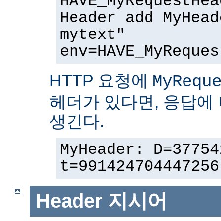
HAVE_MyRequestHea
Header add MyHead
mytext"
env=HAVE_MyReques
HTTP 요청에
MyRequ
헤더가 있다면, 응답에
생긴다.
MyHeader: D=37754
t=991424704447256
Header
지시어