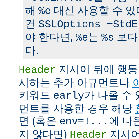
해
대신 사용할 수 있
%e
건
SSLOptions +StdE
야 한다면,
는
보다
%e
%s
다.
지시어 뒤에 행동
Header
시하는 추가 아규먼트나
키워드
가 나올 수 
early
먼트를 사용한 경우 해당
면 (혹은
에 나
env=!
...
지 않다면)
지시어
Header