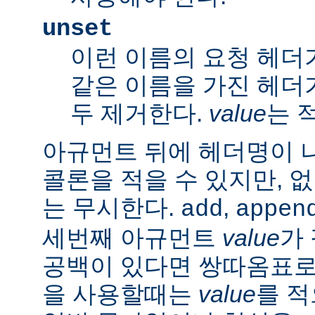
unset
이런 이름의 요청 헤더
같은 이름을 가진 헤더
두 제거한다.
value
는 
아규먼트 뒤에 헤더명이 
콜론을 적을 수 있지만, 
는 무시한다.
,
add
appen
세번째 아규먼트
value
가
공백이 있다면 쌍따옴표로 묶
을 사용할때는
value
를 적