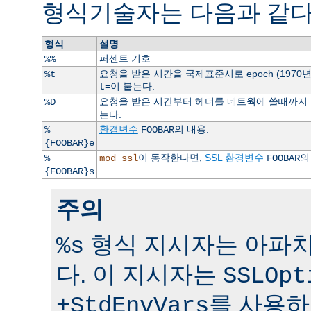
형식기술자는 다음과 같다
형식
설명
퍼센트 기호
%%
요청을 받은 시간을 국제표준시로 epoch (1970
%t
이 붙는다.
t=
요청을 받은 시간부터 헤더를 네트웍에 쓸때까지 걸
%D
는다.
환경변수
의 내용.
%
FOOBAR
{FOOBAR}e
이 동작한다면,
SSL 환경변수
의
%
mod_ssl
FOOBAR
{FOOBAR}s
주의
형식 지시자는 아파치 
%s
다. 이 지시자는
SSLOpt
를 사용하
+StdEnvVars