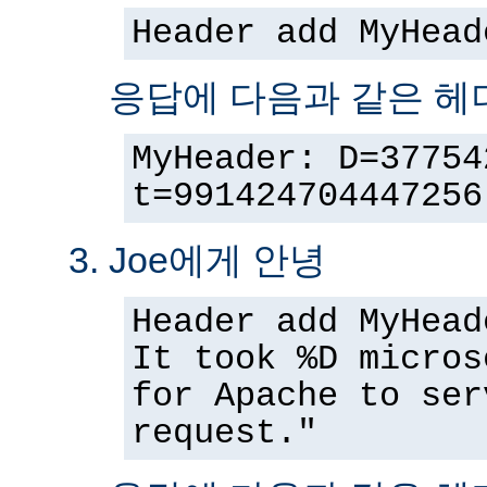
Header add MyHead
응답에 다음과 같은 헤
MyHeader: D=37754
t=991424704447256
Joe에게 안녕
Header add MyHead
It took %D micros
for Apache to ser
request."