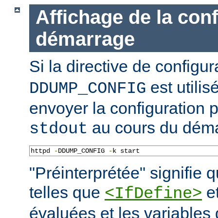
Affichage de la con
démarrage
Si la directive de configu
est utilis
DDUMP_CONFIG
envoyer la configuration p
au cours du déma
stdout
httpd 
-
DDUMP_CONFIG 
-
k start
"Préinterprétée" signifie q
telles que
e
<IfDefine>
évaluées et les variables