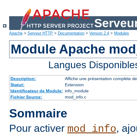
Serveu
Apache
>
Serveur HTTP
>
Documentation
>
Version 2.4
>
Modules
Module Apache mod
Langues Disponible
Description:
Affiche une présentation complète de
Statut:
Extension
Identificateur de Module:
info_module
Fichier Source:
mod_info.c
Sommaire
Pour activer
, aj
mod_info