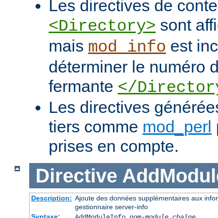
Les directives de con
sont af
<Directory>
mais
est in
mod_info
déterminer le numéro de
fermante
</Director
Les directives généré
tiers comme
mod_perl
prises en compte.
Directive
AddModul
Description:
Ajoute des données supplémentaires aux infor
gestionnaire server-info
Syntaxe:
AddModuleInfo
nom-module
chaîne