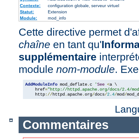
Contexte:
configuration globale, serveur virtuel
Statut:
Extension
Module:
mod_info
Cette directive permet d'a
chaîne
en tant qu'
Informa
supplémentaire
interpré
module
nom-module
. Exe
AddModuleInfo
 mod_deflate
.
c 
'
See
<
a \

    href
=
"http://httpd.apache.org/docs/2.4/mo
    http
://
httpd
.
apache
.
org
/
docs
/
2.4
/
mod
/
mod_
Lang
Commentaires