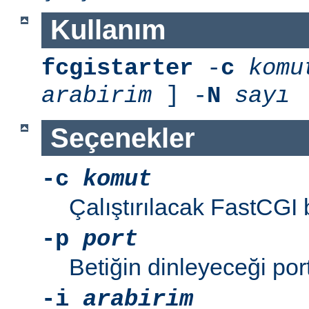
Kullanım
fcgistarter
-
c
komu
arabirim
] -
N
sayı
Seçenekler
-c
komut
Çalıştırılacak FastCGI 
-p
port
Betiğin dinleyeceği por
-i
arabirim