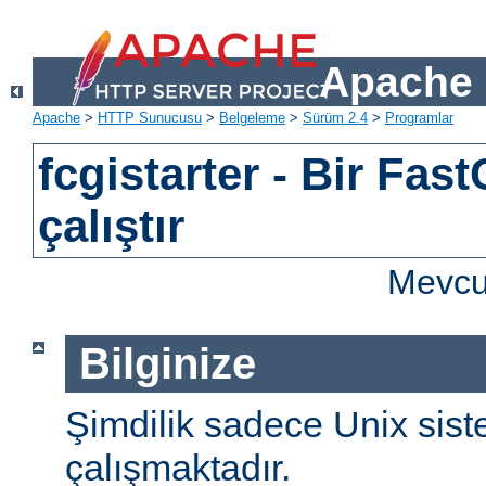
Apache 
Apache
>
HTTP Sunucusu
>
Belgeleme
>
Sürüm 2.4
>
Programlar
fcgistarter - Bir Fast
çalıştır
Mevcut
Bilginize
Şimdilik sadece Unix sist
çalışmaktadır.