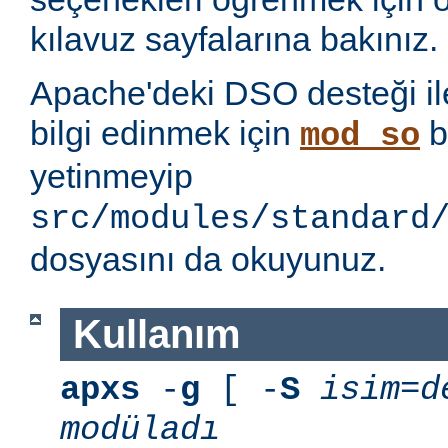
kılavuz sayfalarına bakınız.
Apache'deki DSO desteği ile i
bilgi edinmek için
b
mod_so
yetinmeyip
src/modules/standard
dosyasını da okuyunuz.
Kullanım
apxs
-
g
[ -
S
isim=d
modüladı