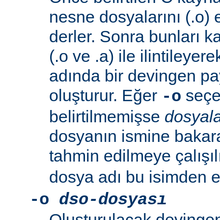
nesne dosyalarını (.o) 
derler. Sonra bunları k
(.o ve .a) ile ilintileyer
adında bir devingen pa
oluşturur. Eğer
seçen
-o
belirtilmemişse
dosyala
dosyanın ismine bakar
tahmin edilmeye çalışıl
dosya adı bu isimden el
-o
dso-dosyası
Oluşturulacak devingen