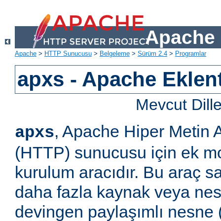
Apache 
Apache
>
HTTP Sunucusu
>
Belgeleme
>
Sürüm 2.4
>
Programlar
apxs - Apache Eklent
Mevcut Dill
, Apache Hiper Metin 
apxs
(HTTP) sunucusu için ek m
kurulum aracıdır. Bu araç s
daha fazla kaynak veya ne
devingen paylaşımlı nesne