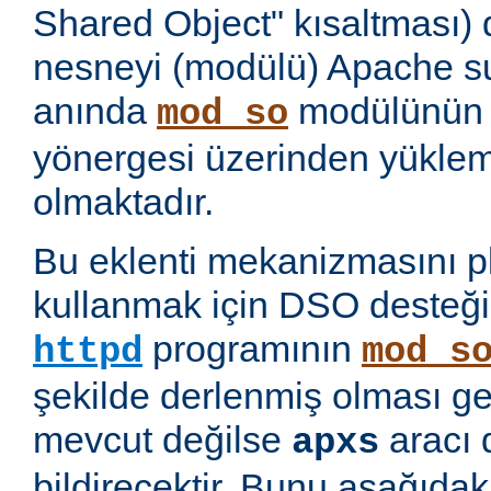
Shared Object" kısaltması)
nesneyi (modülü) Apache 
anında
modülünü
mod_so
yönergesi üzerinden yükl
olmaktadır.
Bu eklenti mekanizmasını 
kullanmak için DSO desteği
programının
httpd
mod_s
şekilde derlenmiş olması ge
mevcut değilse
aracı 
apxs
bildirecektir. Bunu aşağıda