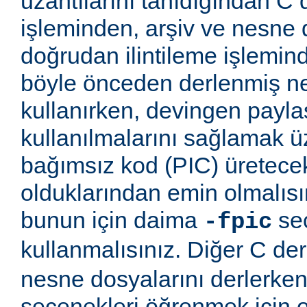
uzantılarını tanıdığından C
işleminden, arşiv ve nesne 
doğrudan ilintileme işlemind
böyle önceden derlenmiş ne
kullanırken, devingen payla
kullanılmalarını sağlamak
bağımsız kod (PIC) üretece
olduklarından emin olmalıs
bunun için daima
seç
-fpic
kullanmalısınız. Diğer C derl
nesne dosyalarını derlerken
seçenekleri öğrenmek için o 