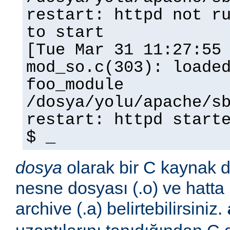
restart: httpd not r
to start
[Tue Mar 31 11:27:55
mod_so.c(303): loade
foo_module
/dosya/yolu/apache/s
restart: httpd start
$ _
dosya
olarak bir C kaynak do
nesne dosyası (.o) ve hatta 
archive (.a) belirtebilirsiniz.