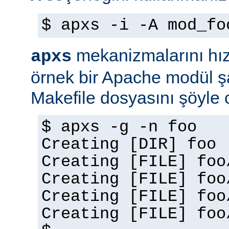
$ apxs -i -A mod_fo
mekanizmalarını hız
apxs
örnek bir Apache modül ş
Makefile dosyasını şöyle ol
$ apxs -g -n foo
Creating [DIR] foo
Creating [FILE] foo
Creating [FILE] foo
Creating [FILE] foo
Creating [FILE] foo