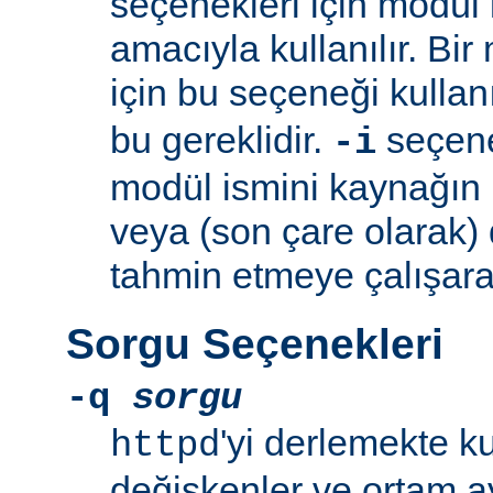
seçenekleri için modül 
amacıyla kullanılır. Bir
için bu seçeneği kullan
bu gereklidir.
seçeneğ
-i
modül ismini kaynağın
veya (son çare olarak)
tahmin etmeye çalışara
Sorgu Seçenekleri
-q
sorgu
'yi derlemekte k
httpd
değişkenler ve ortam ay