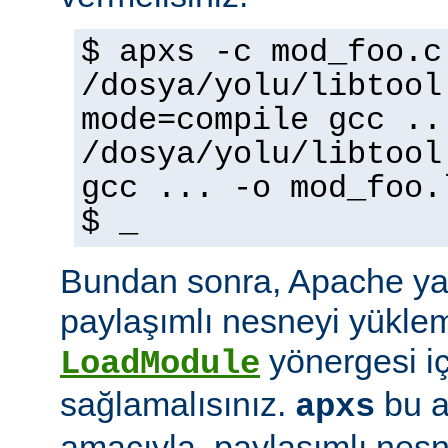
$ apxs -c mod_foo.c
/dosya/yolu/libtool
mode=compile gcc ..
/dosya/yolu/libtool
gcc ... -o mod_foo.
$ _
Bundan sonra, Apache ya
paylaşımlı nesneyi yüklem
yönergesi i
LoadModule
sağlamalısınız.
bu a
apxs
amacıyla, paylaşımlı nes