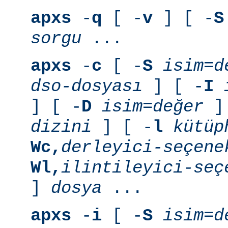
apxs
-
q
[ -
v
] [ -
S
sorgu
...
apxs
-
c
[ -
S
isim=d
dso-dosyası
] [ -
I
] [ -
D
isim=değer
] 
dizini
] [ -
l
kütüp
Wc,
derleyici-seçene
Wl,
ilintileyici-seç
]
dosya
...
apxs
-
i
[ -
S
isim=d