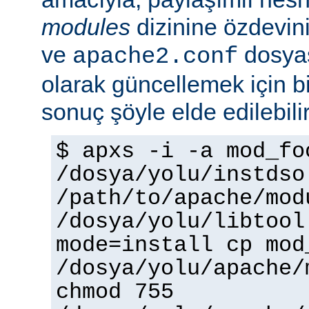
modules
dizinine özdevin
ve
dosyas
apache2.conf
olarak güncellemek için bi
sonuç şöyle elde edilebilir
$ apxs -i -a mod_fo
/dosya/yolu/instdso
/path/to/apache/mod
/dosya/yolu/libtool
mode=install cp mod
/dosya/yolu/apache/
chmod 755