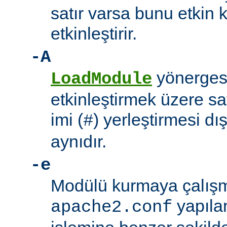
satır varsa bunu etkin 
etkinleştirir.
-A
yönerges
LoadModule
etkinleştirmek üzere sat
imi (
) yerleştirmesi d
#
aynıdır.
-e
Modülü kurmaya çalışm
yapıla
apache2.conf