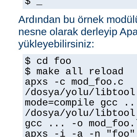
$ _
Ardından bu örnek modülü
nesne olarak derleyip A
yükleyebilirsiniz:
$ cd foo
$ make all reload
apxs -c mod_foo.c
/dosya/yolu/libtool
mode=compile gcc ..
/dosya/yolu/libtool
gcc ... -o mod_foo.
apxs -i -a -n "foo"