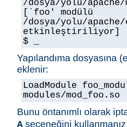
/dosya/yolu/apache/
[`foo' modülü
/dosya/yolu/apache/
etkinleştiriliyor]
$ _
Yapılandıma dosyasına (e
eklenir:
LoadModule foo_modu
modules/mod_foo.so
Bunu öntanımlı olarak ipt
seçeneğini kullanmanız 
A