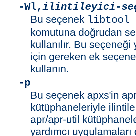
-Wl
,
ilintileyici-se
Bu seçenek
libtool 
komutuna doğrudan se
kullanılır. Bu seçeneği y
için gereken ek seçenek
kullanın.
-p
Bu seçenek apxs'in apr/
kütüphaneleriyle ilintil
apr/apr-util kütüphanel
yardımcı uygulamaları d