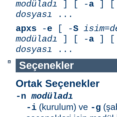
modüladı
] [ -
a
] [
dosyası
...
apxs
-
e
[ -
S
isim=d
modüladı
] [ -
a
] [
dosyası
...
Seçenekler
Ortak Seçenekler
-n
modüladı
(kurulum) ve
(şab
-i
-g