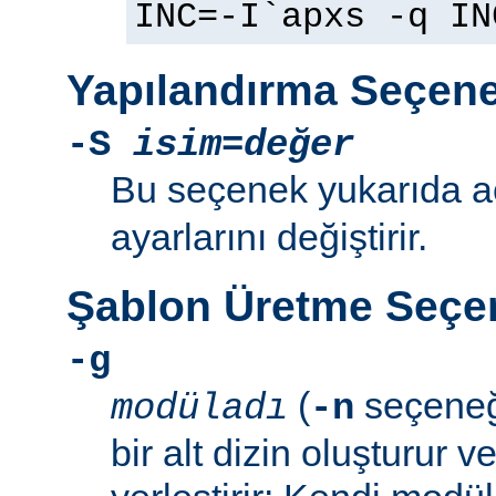
INC=-I`apxs -q IN
Yapılandırma Seçene
-S
isim=değer
Bu seçenek yukarıda 
ayarlarını değiştirir.
Şablon Üretme Seçen
-g
(
seçeneğ
modüladı
-n
bir alt dizin oluşturur v