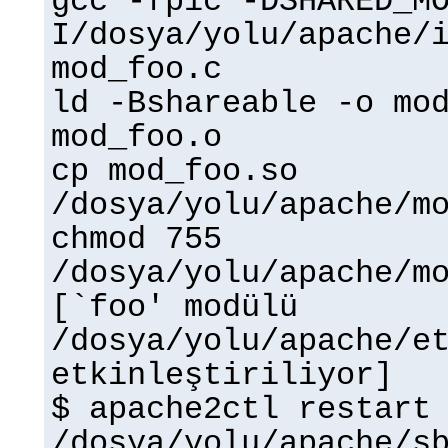
gcc -fpic -DSHARED_M
I/dosya/yolu/apache/
mod_foo.c
ld -Bshareable -o mo
mod_foo.o
cp mod_foo.so
/dosya/yolu/apache/m
chmod 755
/dosya/yolu/apache/m
[`foo' modülü
/dosya/yolu/apache/e
etkinleştiriliyor]
$ apache2ctl restart
/dosya/yolu/apache/s