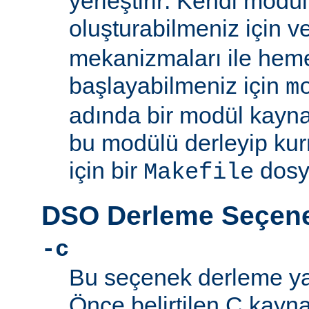
yerleştirir: Kendi mod
oluşturabilmeniz için 
mekanizmaları ile he
başlayabilmeniz için
m
adında bir modül kayna
bu modülü derleyip kur
için bir
dosy
Makefile
DSO Derleme Seçene
-c
Bu seçenek derleme yapı
Önce belirtilen C kayn