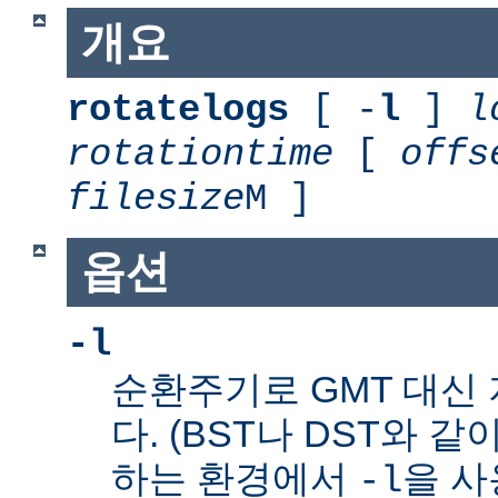
개요
rotatelogs
[ -
l
]
l
rotationtime
[
offs
filesize
M ]
옵션
-l
순환주기로 GMT 대신
다. (BST나 DST와 같
하는 환경에서
을 사
-l