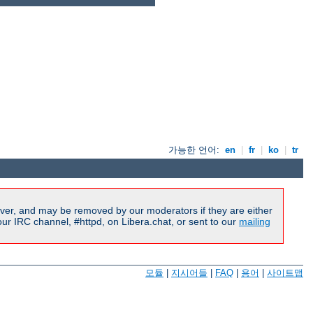
가능한 언어:
en
|
fr
|
ko
|
tr
ver, and may be removed by our moderators if they are either
r IRC channel, #httpd, on Libera.chat, or sent to our
mailing
모듈
|
지시어들
|
FAQ
|
용어
|
사이트맵