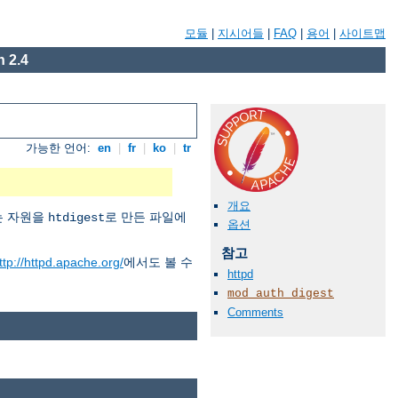
모듈
|
지시어들
|
FAQ
|
용어
|
사이트맵
 2.4
가능한 언어:
en
|
fr
|
ko
|
tr
개요
버는 자원을
로 만든 파일에
htdigest
옵션
참고
ttp://httpd.apache.org/
에서도 볼 수
httpd
mod_auth_digest
Comments