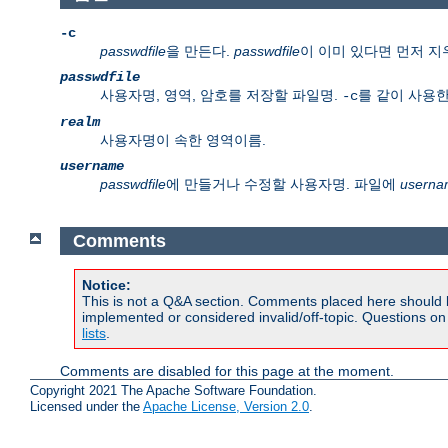
-c
passwdfile
을 만든다.
passwdfile
이 이미 있다면 먼저 지
passwdfile
사용자명, 영역, 암호를 저장할 파일명.
를 같이 사용한
-c
realm
사용자명이 속한 영역이름.
username
passwdfile
에 만들거나 수정할 사용자명. 파일에
userna
Comments
Notice:
This is not a Q&A section. Comments placed here should 
implemented or considered invalid/off-topic. Questions o
lists
.
Comments are disabled for this page at the moment.
Copyright 2021 The Apache Software Foundation.
Licensed under the
Apache License, Version 2.0
.