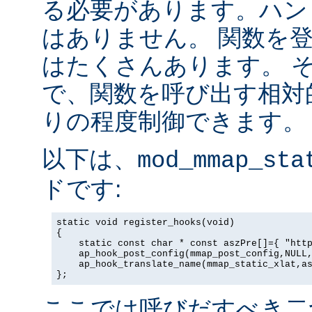
る必要があります。ハン
はありません。 関数を
はたくさんあります。 
で、関数を呼び出す相対
りの程度制御できます。
以下は、
mod_mmap_sta
ドです:
static void register_hooks(void)

{

    static const char * const aszPre[]={ "http
    ap_hook_post_config(mmap_post_config,NULL,
    ap_hook_translate_name(mmap_static_xlat,as
};
ここでは呼びだすべき二