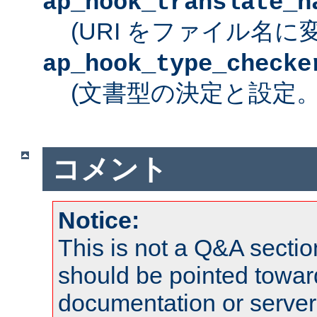
ap_hook_translate_n
(URI をファイル名に
ap_hook_type_checke
(文書型の決定と設定
コメント
Notice:
This is not a Q&A sect
should be pointed towar
documentation or serve