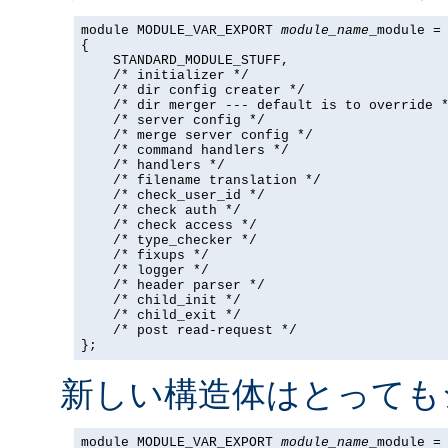
module MODULE_VAR_EXPORT 
module_name
_module =

{

    STANDARD_MODULE_STUFF,

    /* initializer */

    /* dir config creater */

    /* dir merger --- default is to override *
    /* server config */

    /* merge server config */

    /* command handlers */

    /* handlers */

    /* filename translation */

    /* check_user_id */

    /* check auth */

    /* check access */

    /* type_checker */

    /* fixups */

    /* logger */

    /* header parser */

    /* child_init */

    /* child_exit */

    /* post read-request */

};
新しい構造体はとっても
module MODULE_VAR_EXPORT 
module_name
_module =
