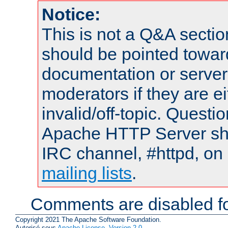
Notice:
This is not a Q&A sect
should be pointed towar
documentation or serve
moderators if they are 
invalid/off-topic. Quest
Apache HTTP Server shou
IRC channel, #httpd, on 
mailing lists
.
Comments are disabled fo
Copyright 2021 The Apache Software Foundation.
Autorisé sous
Apache License, Version 2.0
.