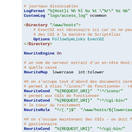
# journaux dissociables
LogFormat
"%{Host}i %h %l %u %t \"%r\" %s %b"
CustomLog
"logs/access_log"
 vcommon

<
Directory
"/www/hosts"
>
# ExecCGI est nécessaire ici car on ne pe
# des CGI à la manière de ScriptAlias
Options
FollowSymLinks
ExecCGI
</
Directory
>
RewriteEngine
On
# un nom de serveur extrait d'un en-tête Host
# quelle casse
RewriteMap
  lowercase  int
:
tolower

## on s'occupe tout d'abord des documents nor
# permet à Alias "/icons/" de fonctionner - r
RewriteCond
"%{REQUEST_URI}"
"!^/icons/"
# permet aux CGIs de fonctionner
RewriteCond
"%{REQUEST_URI}"
"!^/cgi-bin/"
# le coeur du traitement
RewriteRule
"^/(.*)$"
"/www/hosts/${lowerca
## on s'occupe maintenant des CGIs - on doit 
# gestionnaire
RewriteCond
"%{REQUEST_URI}"
"^/cgi-bin/"