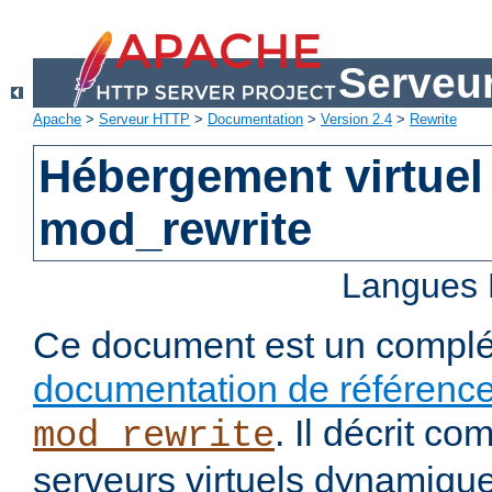
Serveu
Apache
>
Serveur HTTP
>
Documentation
>
Version 2.4
>
Rewrite
Hébergement virtuel
mod_rewrite
Langues 
Ce document est un complé
documentation de référenc
. Il décrit c
mod_rewrite
serveurs virtuels dynamiqu