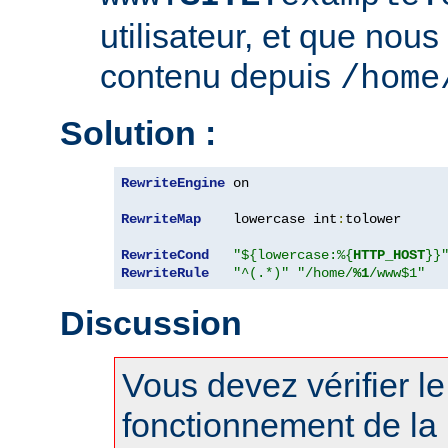
utilisateur, et que nous
contenu depuis
/home
Solution :
RewriteEngine
 on

RewriteMap
    lowercase int
:
tolower

RewriteCond
"${lowercase:%{
HTTP_HOST
}}
RewriteRule
"^(.*)"
"/home/
%1
/www$1"
Discussion
Vous devez vérifier l
fonctionnement de la 