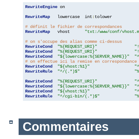
RewriteEngine
 on

RewriteMap
   lowercase  int
:
tolower

# définit le fichier de correspondances
RewriteMap
   vhost      
"txt:/www/conf/vhost.
# on s'occupe des alias comme ci-dessus
RewriteCond
"%{REQUEST_URI}"
"
RewriteCond
"%{REQUEST_URI}"
"
RewriteCond
"${lowercase:%{SERVER_NAME}}"
"
# on effectue ici la remise en correspondance
RewriteCond
"${vhost:%1}"
"
RewriteRule
"^/(.*)$"
"
RewriteCond
"%{REQUEST_URI}"
"
RewriteCond
"${lowercase:%{SERVER_NAME}}"
"
RewriteCond
"${vhost:%1}"
"
RewriteRule
"^/cgi-bin/(.*)$"
"
Commentaires