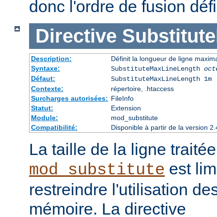
donc l'ordre de fusion défi
Directive
Substitut
Description:
Définit la longueur de ligne maxim
Syntaxe:
SubstituteMaxLineLength
oct
Défaut:
SubstituteMaxLineLength 1m
Contexte:
répertoire, .htaccess
Surcharges autorisées:
FileInfo
Statut:
Extension
Module:
mod_substitute
Compatibilité:
Disponible à partir de la version
La taille de la ligne traité
est lim
mod_substitute
restreindre l'utilisation d
mémoire. La directive