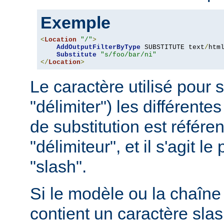
Exemple
<
Location
"/"
>
AddOutputFilterByType
 SUBSTITUTE text
/
html
Substitute
"s/foo/bar/ni"
</
Location
>
Le caractère utilisé pour 
"délimiter") les différentes
de substitution est référ
"délimiteur", et il s'agit l
"slash".
Si le modèle ou la chaîne 
contient un caractère slash 