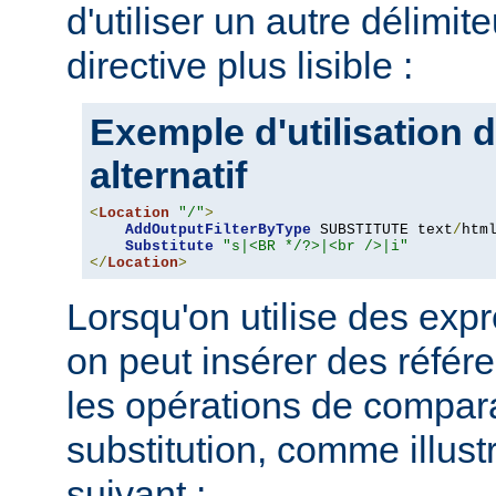
d'utiliser un autre délimit
directive plus lisible :
Exemple d'utilisation d
alternatif
<
Location
"/"
>
AddOutputFilterByType
 SUBSTITUTE text
/
html
Substitute
"s|<BR */?>|<br />|i"
</
Location
>
Lorsqu'on utilise des expr
on peut insérer des référ
les opérations de compar
substitution, comme illus
suivant :