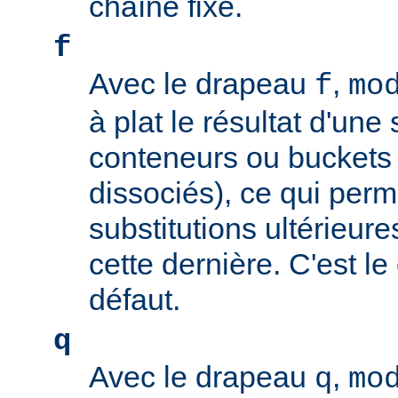
chaîne fixe.
f
Avec le drapeau
,
f
mo
à plat le résultat d'une 
conteneurs ou buckets
dissociés), ce qui perm
substitutions ultérieure
cette dernière. C'est l
défaut.
q
Avec le drapeau
,
q
mo