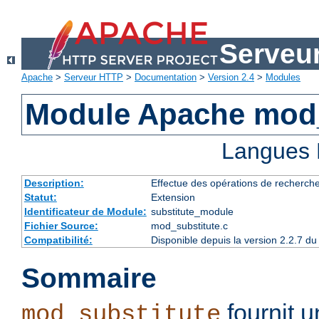
Serveu
Apache
>
Serveur HTTP
>
Documentation
>
Version 2.4
>
Modules
Module Apache mod_
Langues 
Description:
Effectue des opérations de recherch
Statut:
Extension
Identificateur de Module:
substitute_module
Fichier Source:
mod_substitute.c
Compatibilité:
Disponible depuis la version 2.2.7 
Sommaire
fournit 
mod_substitute