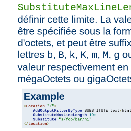
SubstituteMaxLineLe
définir cette limite. La val
être spécifiée sous la fo
d'octets, et peut être suff
lettres
,
,
,
,
,
,
o
b
B
k
K
m
M
g
valeur respectivement en o
mégaOctets ou gigaOctet
Example
<
Location
"/"
>
AddOutputFilterByType
 SUBSTITUTE text
/
html
SubstituteMaxLineLength
10m
Substitute
"s/foo/bar/ni"
</
Location
>