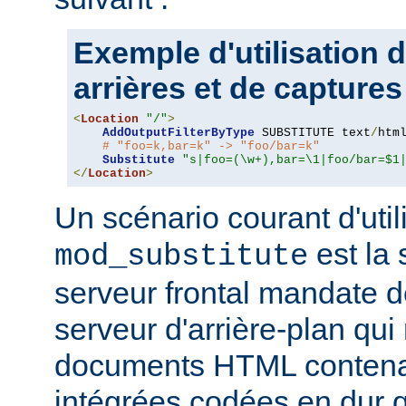
Exemple d'utilisation 
arrières et de captures
<
Location
"/"
>
AddOutputFilterByType
 SUBSTITUTE text
/
html
# "foo=k,bar=k" -> "foo/bar=k"
Substitute
"s|foo=(\w+),bar=\1|foo/bar=$1
</
Location
>
Un scénario courant d'util
est la 
mod_substitute
serveur frontal mandate 
serveur d'arrière-plan qui
documents HTML conten
intégrées codées en dur q