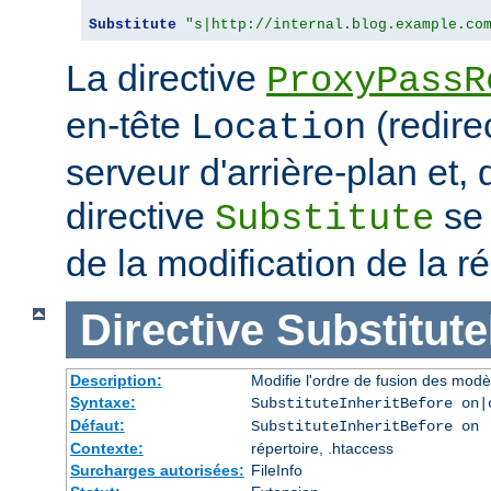
Substitute
"s|http://internal.blog.example.co
La directive
ProxyPassR
en-tête
(redire
Location
serveur d'arrière-plan et,
directive
se 
Substitute
de la modification de la
Directive
Substitute
Description:
Modifie l'ordre de fusion des modè
Syntaxe:
SubstituteInheritBefore on|
Défaut:
SubstituteInheritBefore on
Contexte:
répertoire, .htaccess
Surcharges autorisées:
FileInfo