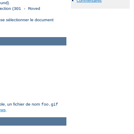
Commentaires
).
ound
ection (
301 - Moved
sse sélectionner le document
ple, un fichier de nom
foo.gif
ews
.