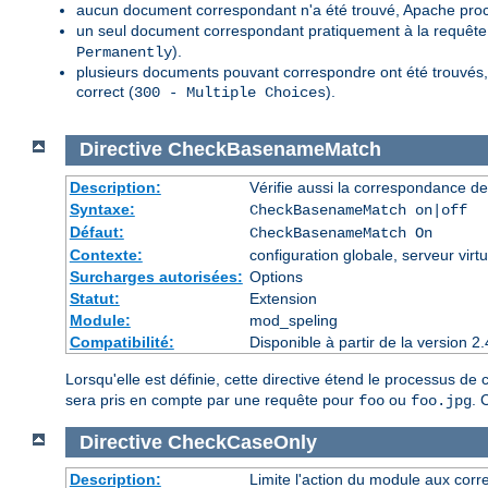
aucun document correspondant n'a été trouvé, Apache proc
un seul document correspondant pratiquement à la requête a
).
Permanently
plusieurs documents pouvant correspondre ont été trouvés, 
correct (
).
300 - Multiple Choices
Directive
CheckBasenameMatch
Description:
Vérifie aussi la correspondance de
Syntaxe:
CheckBasenameMatch on|off
Défaut:
CheckBasenameMatch On
Contexte:
configuration globale, serveur virtu
Surcharges autorisées:
Options
Statut:
Extension
Module:
mod_speling
Compatibilité:
Disponible à partir de la version
Lorsqu'elle est définie, cette directive étend le processus d
sera pris en compte par une requête pour
ou
. 
foo
foo.jpg
Directive
CheckCaseOnly
Description:
Limite l'action du module aux corr