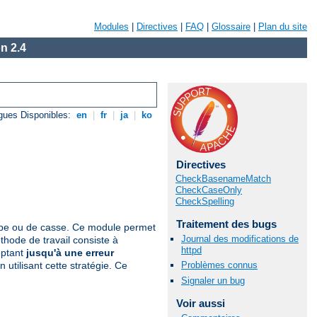
Modules
|
Directives
|
FAQ
|
Glossaire
|
Plan du site
n 2.4
gues Disponibles:
en
|
fr
|
ja
|
ko
Directives
CheckBasenameMatch
CheckCaseOnly
CheckSpelling
Traitement des bugs
appe ou de casse. Ce module permet
Journal des modifications de
hode de travail consiste à
httpd
eptant
jusqu'à une erreur
Problèmes connus
utilisant cette stratégie. Ce
Signaler un bug
Voir aussi