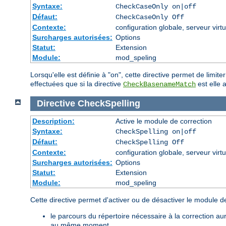
Syntaxe:
CheckCaseOnly on|off
Défaut:
CheckCaseOnly Off
Contexte:
configuration globale, serveur virtu
Surcharges autorisées:
Options
Statut:
Extension
Module:
mod_speling
Lorsqu'elle est définie à "on", cette directive permet de limi
effectuées que si la directive
est elle a
CheckBasenameMatch
Directive
CheckSpelling
Description:
Active le module de correction
Syntaxe:
CheckSpelling on|off
Défaut:
CheckSpelling Off
Contexte:
configuration globale, serveur virtu
Surcharges autorisées:
Options
Statut:
Extension
Module:
mod_speling
Cette directive permet d'activer ou de désactiver le module de
le parcours du répertoire nécessaire à la correction 
au même moment.