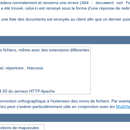
èdera normalement et renverra une erreur (
404 - document not f
 été trouvé, celui-ci est renvoyé sous la forme d'une réponse de redir
une liste des documents est envoyée au client afin que ce dernier pui
s fichiers, même avec des extensions différentes
el, répertoire, .htaccess
 2.4.50 du serveur HTTP Apache
e correction orthographique à l'extension des noms de fichiers. Par exem
Ceci peut s'avérer particulièrement utile en conjonction avec les
MultiVi
ections de majuscules