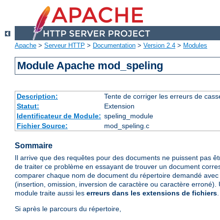
Apache
>
Serveur HTTP
>
Documentation
>
Version 2.4
>
Modules
Module Apache mod_speling
Description:
Tente de corriger les erreurs de cas
Statut:
Extension
Identificateur de Module:
speling_module
Fichier Source:
mod_speling.c
Sommaire
Il arrive que des requêtes pour des documents ne puissent pas ê
de traiter ce problème en essayant de trouver un document corre
comparer chaque nom de document du répertoire demandé avec 
(insertion, omission, inversion de caractère ou caractère erroné). 
module traite aussi les
erreurs dans les extensions de fichiers
.
Si après le parcours du répertoire,