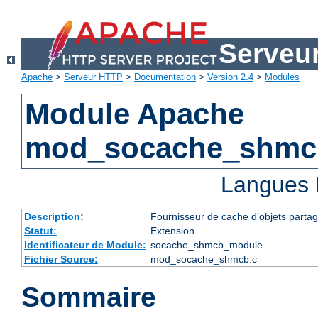
Serveu
Apache
>
Serveur HTTP
>
Documentation
>
Version 2.4
>
Modules
Module Apache
mod_socache_shmc
Langues 
Description:
Fournisseur de cache d'objets parta
Statut:
Extension
Identificateur de Module:
socache_shmcb_module
Fichier Source:
mod_socache_shmcb.c
Sommaire