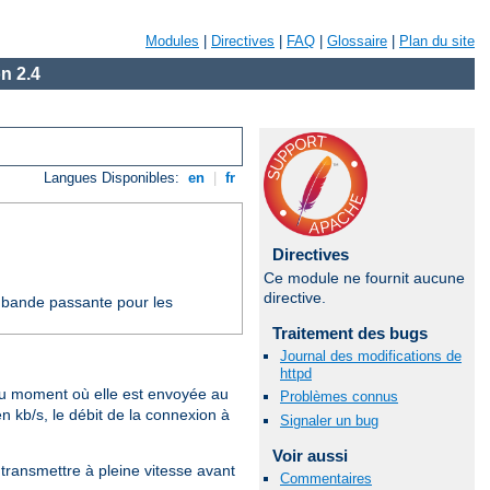
Modules
|
Directives
|
FAQ
|
Glossaire
|
Plan du site
n 2.4
Langues Disponibles:
en
|
fr
Directives
Ce module ne fournit aucune
directive.
e bande passante pour les
Traitement des bugs
Journal des modifications de
httpd
au moment où elle est envoyée au
Problèmes connus
n kb/s, le débit de la connexion à
Signaler un bug
Voir aussi
 transmettre à pleine vitesse avant
Commentaires