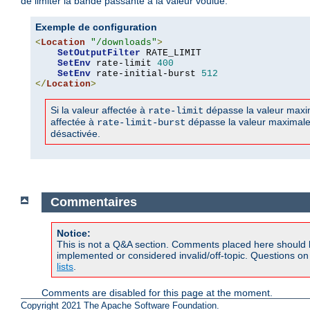
de limiter la bande passante à la valeur voulue.
Exemple de configuration
<
Location
"/downloads"
>
SetOutputFilter
 RATE_LIMIT

SetEnv
 rate-limit 
400
SetEnv
 rate-initial-burst 
512
</
Location
>
Si la valeur affectée à
dépasse la valeur maxima
rate-limit
affectée à
dépasse la valeur maximale à
rate-limit-burst
désactivée.
Commentaires
Notice:
This is not a Q&A section. Comments placed here should 
implemented or considered invalid/off-topic. Questions o
lists
.
Comments are disabled for this page at the moment.
Copyright 2021 The Apache Software Foundation.