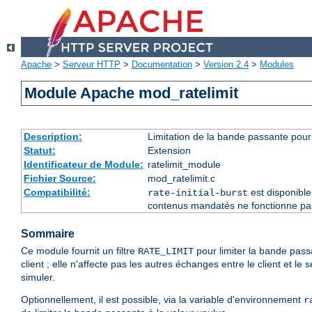
Apache
>
Serveur HTTP
>
Documentation
>
Version 2.4
>
Modules
Module Apache mod_ratelimit
Description:
Limitation de la bande passante pour 
Statut:
Extension
Identificateur de Module:
ratelimit_module
Fichier Source:
mod_ratelimit.c
Compatibilité:
est disponible
rate-initial-burst
contenus mandatés ne fonctionne pas 
Sommaire
Ce module fournit un filtre
pour limiter la bande pas
RATE_LIMIT
client ; elle n'affecte pas les autres échanges entre le client et l
simuler.
Optionnellement, il est possible, via la variable d'environnement
r