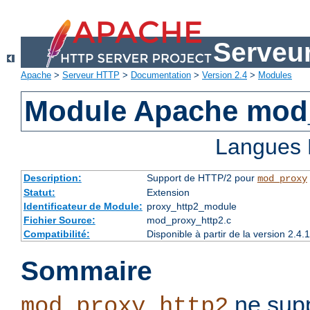
Serveu
Apache
>
Serveur HTTP
>
Documentation
>
Version 2.4
>
Modules
Module Apache mod
Langues 
Description:
Support de HTTP/2 pour
mod_proxy
Statut:
Extension
Identificateur de Module:
proxy_http2_module
Fichier Source:
mod_proxy_http2.c
Compatibilité:
Disponible à partir de la version 2.
Sommaire
ne supp
mod_proxy_http2